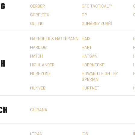
G
GERBER
GFC TACTICAL™
GORE-TEX
GP
GULTIO
GUMÁRNY ZUBŘÍ
HAENDLER & NATERMANN
HAIX
HARDIGG
HART
HATCH
HATSAN
H
HIGHLANDER
HOERNECKE
HORI-ZONE
HOWARD LEIGHT BY
SPERIAN
HUMVEE
HURTNET
CH
CHIRANA
I.TRAN
ICS