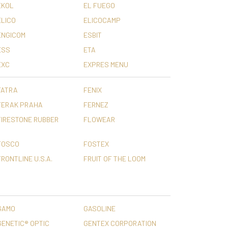
EKOL
EL FUEGO
ELICO
ELICOCAMP
ENGICOM
ESBIT
ESS
ETA
EXC
EXPRES MENU
FATRA
FENIX
FERAK PRAHA
FERNEZ
FIRESTONE RUBBER
FLOWEAR
FOSCO
FOSTEX
FRONTLINE U.S.A.
FRUIT OF THE LOOM
GAMO
GASOLINE
GENETIC® OPTIC
GENTEX CORPORATION