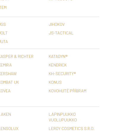
ITEM
JGS
JIHOKOV
JOLT
JS-TACTICAL
JUTA
KASPER & RICHTER
KATADYN®
KEMIRA
KENDRICK
KERSHAW
KH-SECURITY®
KOMBAT UK
KONUS
KOVEA
KOVOHUTĚ PŘÍBRAM
LAKEN
LAPINPUUKKO
VUOLUPUUKKO
LENSOLUX
LEROY COSMETICS S.R.O.