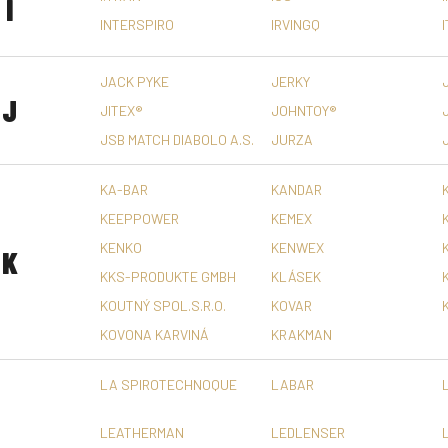
I
INTERSPIRO
IRVINGQ
JACK PYKE
JERKY
J
JITEX®
JOHNTOY®
JSB MATCH DIABOLO A.S.
JURZA
KA-BAR
KANDAR
KEEPPOWER
KEMEX
KENKO
KENWEX
K
KKS-PRODUKTE GMBH
KLÁSEK
KOUTNÝ SPOL.S.R.O.
KOVAR
KOVONA KARVINÁ
KRAKMAN
LA SPIROTECHNOQUE
LABAR
LEATHERMAN
LEDLENSER