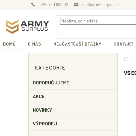
Přejít
+420 720 189 102
info@army-surplus.cz
na
obsah
DOMŮ
O NÁS
NEJČASTĚJŠÍ OTÁZKY
KONTAKT
P
Dom
O
Přeskočit
KATEGORIE
kategorie
S
VŠE
T
R
DOPORUČUJEME
A
N
AKCE
N
Í
NOVINKY
P
A
VÝPRODEJ
N