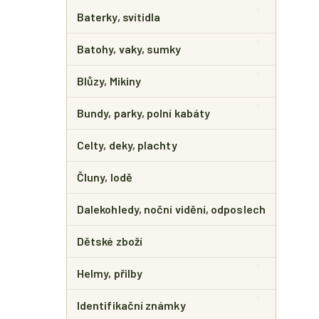
E
L
Baterky, svítidla
Batohy, vaky, sumky
Blůzy, Mikiny
Bundy, parky, polní kabáty
Celty, deky, plachty
Čluny, lodě
Dalekohledy, noční vidění, odposlech
Dětské zboží
Helmy, přilby
Identifikační známky