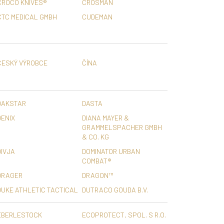
CROCO KNIVES®
CROSMAN
CTC MEDICAL GMBH
CUDEMAN
ČESKÝ VÝROBCE
ČÍNA
DAKSTAR
DASTA
DENIX
DIANA MAYER &
GRAMMELSPACHER GMBH
& CO. KG
DIVJA
DOMINATOR URBAN
COMBAT®
DRAGER
DRAGON™
DUKE ATHLETIC TACTICAL
DUTRACO GOUDA B.V.
EBERLESTOCK
ECOPROTECT, SPOL. S R.O.