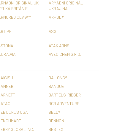
ARMÁDNÍ ORIGINÁL UK
ARMÁDNÍ ORIGINÁL
VELKÁ BRITÁNIE
UKRAJINA
ARMORED CLAW™
ARPOL®
ARTIPEL
ASG
ASTONA
ATAK ARMS
AURA.VIA
AVEC CHEM S.R.O.
BAIGISH
BAILONG®
BANNER
BANQUET
BARNETT
BARTELS-RIEGER
BATAC
BCB ADVENTURE
BEE DURUS USA
BELL®
BENCHMADE
BENNON
BERRY GLOBAL INC.
BESTEX