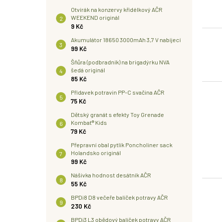
Otvírák na konzervy křídélkový AČR
WEEKEND originál
9 Kč
Akumulátor 18650 3000mAh 3,7 V nabíjecí
99 Kč
Šňůra (podbradník) na brigadýrku NVA
šedá originál
85 Kč
Přídavek potravin PP-C svačina AČR
75 Kč
Dětský granát s efekty Toy Grenade
Kombat® Kids
79 Kč
Přepravní obal pytlík Poncholiner sack
Holandsko originál
99 Kč
Nášivka hodnost desátník AČR
55 Kč
BPDi8 D8 večeře balíček potravy AČR
230 Kč
BPDi3 L3 obědový balíček potravy AČR