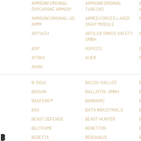
ARMÁDNÍ ORIGINÁL
ARMÁDNÍ ORIGINÁL
ŠVÝCARSKÉ ARMÁDY
TURECKO
ARMÁDNÍ ORIGINÁL US
ARMED FORCES LASER
ARMY
SIGHT MODULE
ARTIACH
ARTILUX SWISS SAFETY
GMBH
ASP
ASPECO
ATSKO
AUER
AVON
B-SQUL
BACOU-DALLOZ
BAIQUN
BALLISTOL GMBH
BAOFENG®
BARBARIC
BAS
BAŤA INDUSTRIALS
BEAST DEFENSE
BEAST HUNTER
BELTRAME
BENETTON
B
BERETTA
BERGHAUS