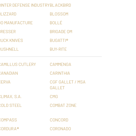
BINTER DEFENSE INDUSTRY
BLACKBIRD
BLIZZARD
BLOSSOM
BO MANUFACTURE
BOLLÉ
BRESSER
BRIGADE QM
BUCK KNIVES
BUGATTI®
BUSHNELL
BUY-RITE
CAMILLUS CUTLERY
CAMMENGA
CANADIAN
CARINTHIA
CERVA
CGF GALLET / MSA
GALLET
LIMAX, S.A.
CMG
COLD STEEL
COMBAT ZONE
COMPASS
CONCORD
CORDURA®
CORONADO