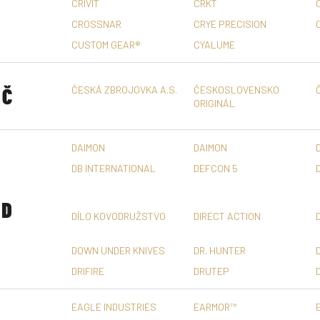
CRIVIT
CRKT
CROSSNAR
CRYE PRECISION
CUSTOM GEAR®
CYALUME
Č
ČESKÁ ZBROJOVKA A.S.
ČESKOSLOVENSKO
ORIGINÁL
DAIMON
DAIMON
DB INTERNATIONAL
DEFCON 5
D
DÍLO KOVODRUŽSTVO
DIRECT ACTION
DOWN UNDER KNIVES
DR. HUNTER
DRIFIRE
DRUTEP
EAGLE INDUSTRIES
EARMOR™