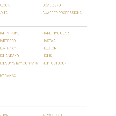
GLOCK
GOAL ZERO
GRITA
GUARDER PROFESSIONAL
HAPPY HOME
HARD TIME GEAR
HARTFORD
HASTAA
HEATPAX™
HELIKON
HOLANDSKO
HOLÍK
HUDSON'S BAY COMPANY
HUMI OUTDOOR
HYDRAMAX
INOVA
INPRODUCTS