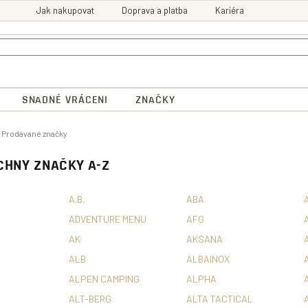
Jak nakupovat
Doprava a platba
Kariéra
SNADNÉ VRÁCENI
ZNAČKY
ů
Prodávané značky
CHNY ZNAČKY A-Z
A.B.
ABA
ADVENTURE MENU
AFG
AK
AKSANA
ALB
ALBAINOX
ALPEN CAMPING
ALPHA
ALT-BERG
ALTA TACTICAL