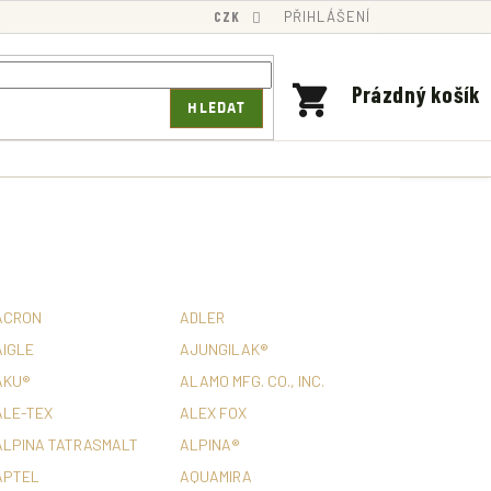
CZK
PŘIHLÁŠENÍ
NÁKUPNÍ
Prázdný košík
HLEDAT
KOŠÍK
ACRON
ADLER
AIGLE
AJUNGILAK®
AKU®
ALAMO MFG. CO., INC.
ALE-TEX
ALEX FOX
ALPINA TATRASMALT
ALPINA®
APTEL
AQUAMIRA