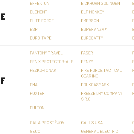
EFFEKTON
EICKHORN SOLINGEN
ELEMENT
ELF MONKEY
E
ELITE FORCE
EMERSON
ESP
ESPERANZA®
EURO-TAPE
EUROBATT®
FANTOM® TRAVEL
FASER
FENIX PROTECTOR-ALP
FENZY
FEZKO-TONAK
FIRE FORCE TACTICAL
GEAR INC
F
FMA
FOLKGASMASK
FOXTER
FREEZE DRY COMPANY
S.R.O.
FULTON
GALA PROSTĚJOV
GALLS USA
GECO
GENERAL ELECTRIC