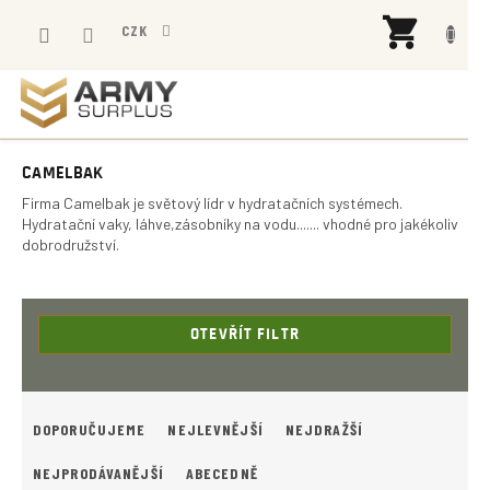
Přejít
NÁK
na
CZK
KOŠÍ
obsah
CAMELBAK
Firma Camelbak je světový lídr v hydratačních systémech.
Hydratační vaky, láhve,zásobníky na vodu.......
vhodné pro jakékoliv
dobrodružství.
OTEVŘÍT FILTR
Ř
A
DOPORUČUJEME
NEJLEVNĚJŠÍ
NEJDRAŽŠÍ
Z
E
NEJPRODÁVANĚJŠÍ
ABECEDNĚ