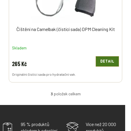
Čištění na Camelbak (čistící sada) DPM Cleaning Kit
Skladem
DETAIL
265 Kč
Originální čistící sada pro hydratační vak.
3
položek celkem
O
V
L
Á
D
A
95 % produktů
Více než 20 000
C
skladem k odeslání
produktů