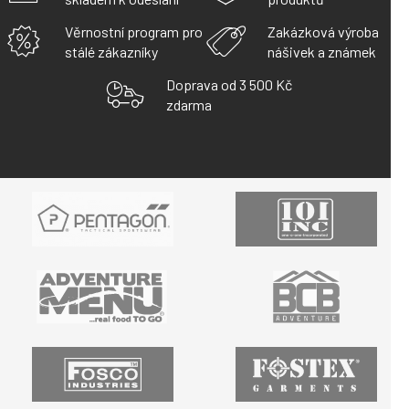
Í
P
Věrnostní program pro
Zakázková výroba
R
stálé zákazníky
nášivek a známek
V
K
Doprava od 3 500 Kč
Y
zdarma
V
Ý
P
I
S
U