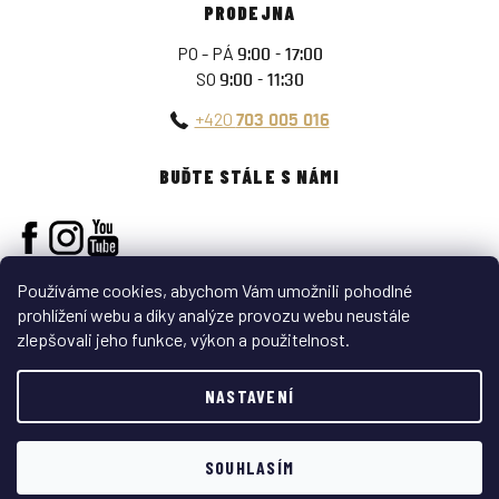
PRODEJNA
PO - PÁ
9:00 - 17:00
SO
9:00 - 11:30
+420
703 005 016
BUĎTE STÁLE S NÁMI
Používáme cookies, abychom Vám umožnili pohodlné
prohlížení webu a díky analýze provozu webu neustále
zlepšovali jeho funkce, výkon a použitelnost.
Vytvořil Shoptet
NASTAVENÍ
Copyright 2026
ARMY-SURPLUS
. Všechna práva vyhrazena.
Sleva 100 Kč na první
ANO
NE
SOUHLASÍM
nákup?