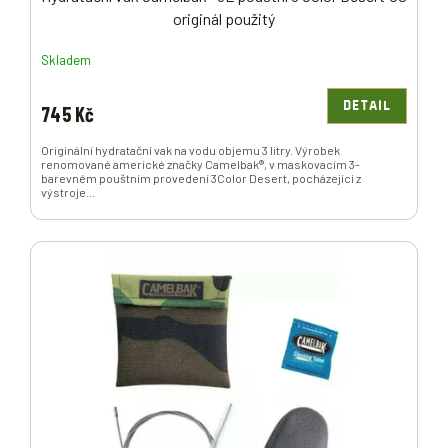
originál použitý
Skladem
DETAIL
745 Kč
Originální hydratační vak na vodu objemu 3 litry. Výrobek
renomované americké značky Camelbak®, v maskovacím 3-
barevném pouštním provedení 3Color Desert, pocházející z
výstroje...