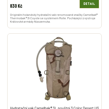
DETAIL
830 Kč
Originální holandský hydratační vak renomované značky Camelbak®
Thermobak ® 3l Coyote se systémem Molle. Pocházející z výstroje
Královské armády Nizozemska.
Hydratační vak Camelbak® 3L pouštní 3 Color Desert US