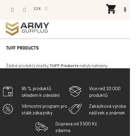
Přejít
NÁK
na
CZK
KOŠÍ
obsah
TUFF PRODUCTS
Žádné produkty značky
TUFF Products
nebyly nalezeny...
95 % produktů
Více než 20 000
skladem k odeslání
produktů
Věrnostní program pro
Zakázková výroba
stálé zákazníky
nášivek a známek
Doprava od 3 500 Kč
zdarma