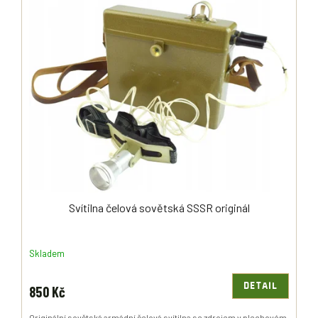
Svítilna čelová sovětská SSSR originál
Skladem
DETAIL
850 Kč
Originální sovětská armádní čelová svítilna se zdrojem v plechovém