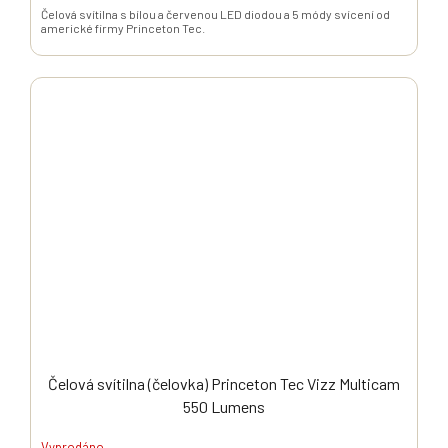
Čelová svítilna s bílou a červenou LED diodou a 5 módy svícení od
americké firmy Princeton Tec.
Čelová svítilna (čelovka) Princeton Tec Vizz Multicam
550 Lumens
Vyprodáno