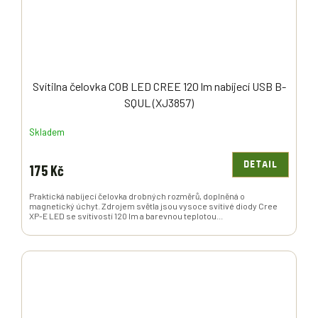
Svítilna čelovka COB LED CREE 120 lm nabíjecí USB B-
SQUL (XJ3857)
Skladem
DETAIL
175 Kč
Praktická nabíjecí čelovka drobných rozměrů, doplněná o
magnetický úchyt. Zdrojem světla jsou vysoce svítivé diody Cree
XP-E LED se svítivostí 120 lm a barevnou teplotou...