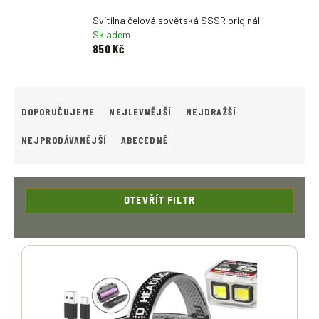
Svítilna čelová sovětská SSSR originál
Skladem
850 Kč
Ř
A
DOPORUČUJEME
NEJLEVNĚJŠÍ
NEJDRAŽŠÍ
Z
E
NEJPRODÁVANĚJŠÍ
ABECEDNĚ
N
Í
P
R
OTEVŘÍT FILTR
O
D
V
U
Ý
K
P
T
I
Ů
S