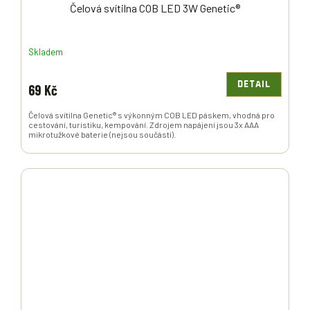
Čelová svítilna COB LED 3W Genetic®
Skladem
DETAIL
69 Kč
Čelová svítilna Genetic® s výkonným COB LED páskem, vhodná pro
cestování, turistiku, kempování. Zdrojem napájení jsou 3x AAA
mikrotužkové baterie (nejsou součástí).