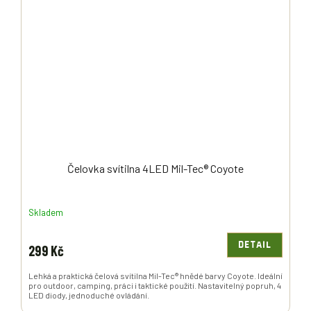
Čelovka svítilna 4LED Mil-Tec® Coyote
Skladem
DETAIL
299 Kč
Lehká a praktická čelová svítilna Mil-Tec® hnědé barvy Coyote. Ideální
pro outdoor, camping, práci i taktické použití. Nastavitelný popruh, 4
LED diody, jednoduché ovládání.