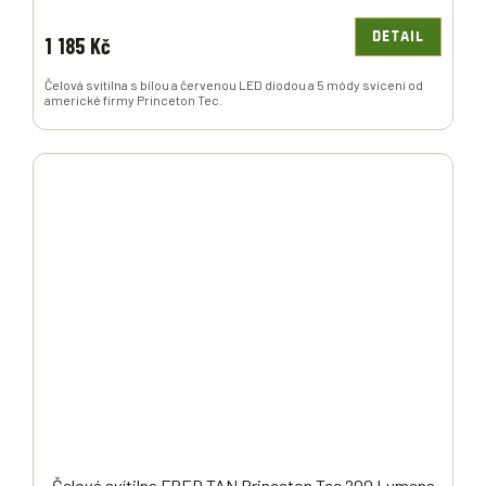
DETAIL
1 185 Kč
Čelová svítilna s bílou a červenou LED diodou a 5 módy svícení od
americké firmy Princeton Tec.
Čelová svítilna FRED TAN Princeton Tec 200 Lumens