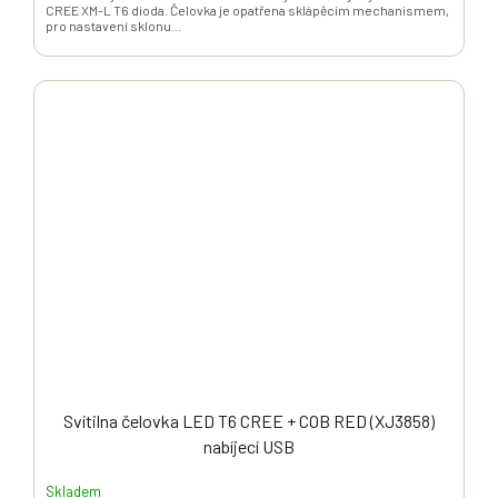
CREE XM-L T6 dioda. Čelovka je opatřena sklápěcím mechanismem,
pro nastavení sklonu...
Svítilna čelovka LED T6 CREE + COB RED (XJ3858)
nabíjecí USB
Skladem