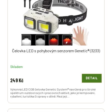
P
R
O
D
U
K
T
Ů
Čelovka LED s pohybovým senzorem Genetic® (3233)
Skladem
DETAIL
249 Kč
Výkonná LED COB čelovka Genetic System® navržená pro široké
spektrum outdoorových i pracovních aktivit, jako je kempování,
rybaření, turistika či opravy v dílně. Mezi její...