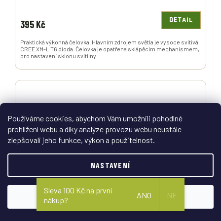
DETAIL
395 Kč
Praktická výkonná čelovka. Hlavním zdrojem světla je vysoce svítivá
CREE XM-L T6 dioda. Čelovka je opatřena sklápěcím mechanismem,
pro nastavení sklonu svítilny.
Používáme cookies, abychom Vám umožnili pohodlné
prohlížení webu a díky analýze provozu webu neustále
zlepšovali jeho funkce, výkon a použitelnost.
NASTAVENÍ
Sleva 100 Kč na první
ANO
NE
SOUHLASÍM
nákup?