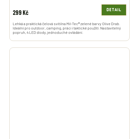
DETAIL
299 Kč
Lehká a praktická čelová svítilna Mil-Tec® zelené barvy Olive Drab.
Ideální pro outdoor, camping, práci i taktické použití. Nastavitelný
popruh, 4 LED diody, jednoduché ovládání.