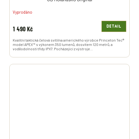
Vyprodáno
DETAIL
1 490 Kč
Kvalitní taktická čelová svítilna amerického výrobce Princeton Tec®
model APEX™ s výkonem 350 lumenů, dosvitem 120 metrů, a
voděodolnosti třídy IPX7. Pocházející z výstroje...