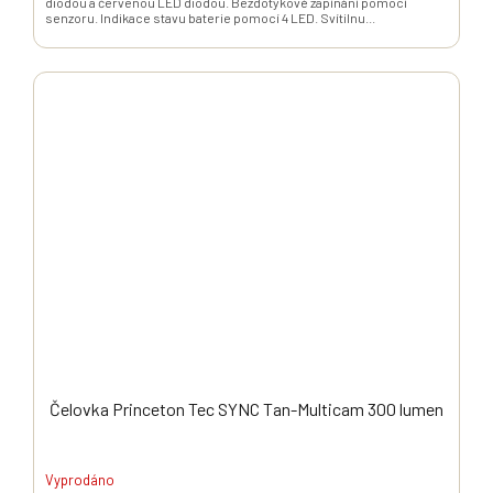
diodou a červenou LED diodou. Bezdotykové zapínání pomocí
senzoru. Indikace stavu baterie pomocí 4 LED. Svítilnu...
Čelovka Princeton Tec SYNC Tan-Multicam 300 lumen
Vyprodáno