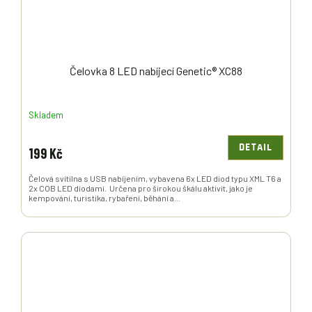
Čelovka 8 LED nabíjecí Genetic® XC88
Skladem
DETAIL
199 Kč
Čelová svítilna s USB nabíjením, vybavena 6x LED diod typu XML T6 a
2x COB LED diodami. Určena pro širokou škálu aktivit, jako je
kempování, turistika, rybaření, běhání a...