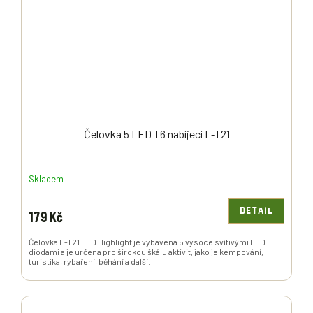
Čelovka 5 LED T6 nabíjecí L-T21
Skladem
DETAIL
179 Kč
Čelovka L-T21 LED Highlight je vybavena 5 vysoce svítivými LED
diodami a je určena pro širokou škálu aktivit, jako je kempování,
turistika, rybaření, běhání a další.