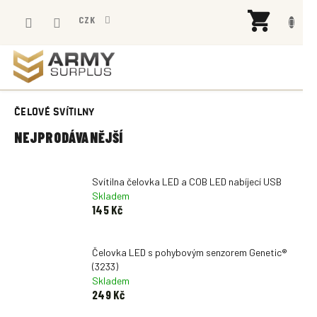
Přejít
NÁK
na
CZK
KOŠÍ
obsah
ČELOVÉ SVÍTILNY
NEJPRODÁVANĚJŠÍ
Svítilna čelovka LED a COB LED nabíjecí USB
Skladem
145 Kč
Čelovka LED s pohybovým senzorem Genetic®
(3233)
Skladem
249 Kč