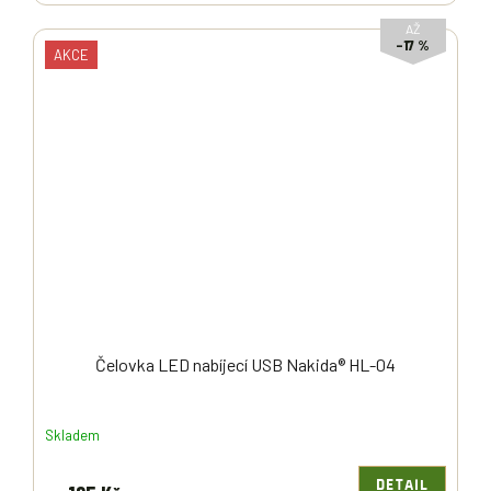
AŽ
–17 %
AKCE
Čelovka LED nabíjecí USB Nakida® HL-04
Skladem
DETAIL