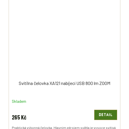
Svítilna čelovka XA121 nabíjecí USB 800 lm ZOOM
Skladem
DETAIL
265 Kč
Praktická výkonná čelovka. Hlavním zdrojem světla je vysoce svítivá