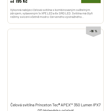
195 Kč
od
Výkonná nabíjecí čelová svítilna s kombinovaným světelným
zdrojem, vybaveným 1x XPE LED a 6x SMD LED. Svítilna má čtyři
režimy svícení včetně modro-červeného výstražného...
–16 %
Čelová svítilna Princeton Tec® APEX™ 350 Lumen IPX7
OD Holandsko originál