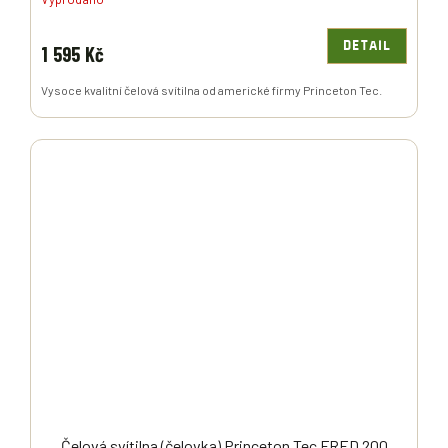
DETAIL
1 595 Kč
Vysoce kvalitní čelová svítilna od americké firmy Princeton Tec.
Čelová svítilna (čelovka) Princeton Tec FRED 200