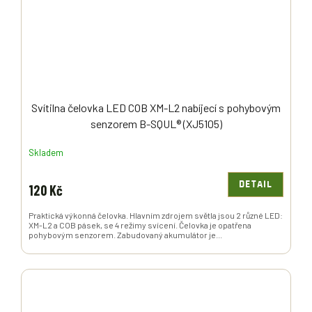
Svítilna čelovka LED COB XM-L2 nabíjecí s pohybovým
senzorem B-SQUL® (XJ5105)
Skladem
DETAIL
120 Kč
Praktická výkonná čelovka. Hlavním zdrojem světla jsou 2 různé LED:
XM-L2 a COB pásek, se 4 režimy svícení. Čelovka je opatřena
pohybovým senzorem. Zabudovaný akumulátor je...