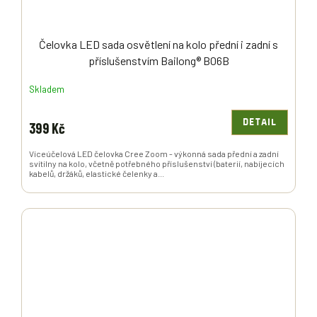
Čelovka LED sada osvětlení na kolo přední i zadní s
příslušenstvím Bailong® B06B
Skladem
DETAIL
399 Kč
Víceúčelová LED čelovka Cree Zoom - výkonná sada přední a zadní
svítilny na kolo, včetně potřebného příslušenství (baterií, nabíjecích
kabelů, držáků, elastické čelenky a...