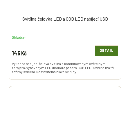
Svítilna čelovka LED a COB LED nabíjecí USB
Skladem
DETAIL
145 Kč
Výkonná nabíjecí čelová svítilna s kombinovaným světelným
zdrojem, vybaveným LED diodou a pásem COB LED. Svítilna má tři
režimy svícení. Nastavitelná hlava svítilny...