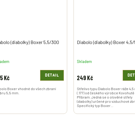
abolo (diabolky) Boxer 5,5/300
Diabolo (diabolky) Boxer 4,5
ladem
Skladem
DETAIL
DET
5 Kč
249 Kč
bolo Boxer vhodné do všech zbraní
Střelivo typu Diabolo Boxer ráže 4,
ibru 5,5 mm.
(.177) od českého výrobce Kovohutě
Příbram. Jedná se o olověné střely
(diabolky) určené pro vzduchové zb
Specifický typ Boxer...
O
V