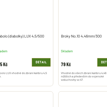
abolo (diabolky) LUX 4,5/500
Broky No.10 4,46mm/300
ladem
Skladem
DETAIL
DET
5 Kč
79 Kč
bolo LUX vhodné do zbraní kalibru 4,5
Vhodné do všech zbraní kalibru 4,4
.
nižšších a především do vojenské
vzduchovky vz.47.