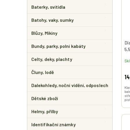
E
I
R
L
Baterky, svítidla
S
O
P
D
Batohy, vaky, sumky
R
U
O
K
Blůzy, Mikiny
D
T
U
Ů
Di
Bundy, parky, polní kabáty
K
5,
T
Ů
Celty, deky, plachty
Sk
Čluny, lodě
14
Dalekohledy, noční vidění, odposlech
Kla
bal
stř
Dětské zboží
pist
Helmy, přilby
Identifikační známky