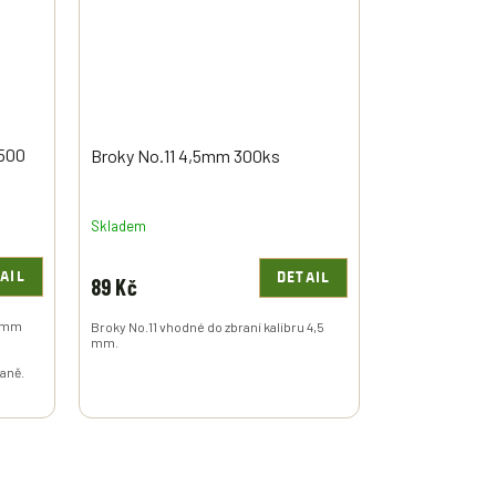
/500
Broky No.11 4,5mm 300ks
Skladem
AIL
DETAIL
89 Kč
5 mm
Broky No.11 vhodné do zbraní kalibru 4,5
mm.
raně.