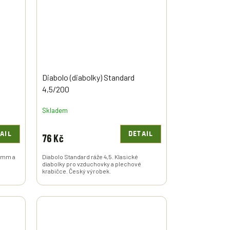
Diabolo (diabolky) Standard
4,5/200
Skladem
AIL
DETAIL
76 Kč
6 mm a
Diabolo Standard ráže 4,5. Klasické
diabolky pro vzduchovky a plechové
krabičce. Český výrobek.