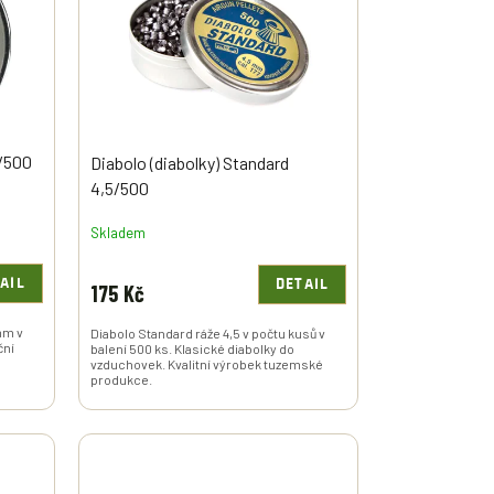
5/500
Diabolo (diabolky) Standard
4,5/500
Skladem
AIL
DETAIL
175 Kč
 mm v
Diabolo Standard ráže 4,5 v počtu kusů v
ční
balení 500 ks. Klasické diabolky do
vzduchovek. Kvalitní výrobek tuzemské
produkce.