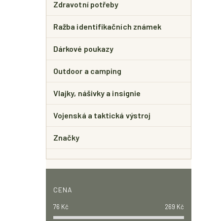
Zdravotní potřeby
Ražba identifikačních známek
Dárkové poukazy
Outdoor a camping
Vlajky, nášivky a insignie
Vojenská a taktická výstroj
Značky
CENA
76
Kč
269
Kč