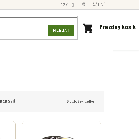
CZK
PŘIHLÁŠENÍ
NÁKUPNÍ
Prázdný košík
HLEDAT
KOŠÍK
9
položek celkem
BECEDNĚ