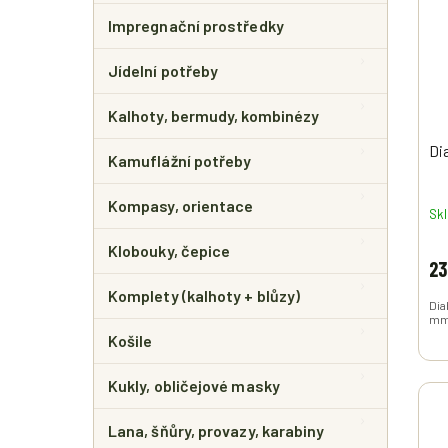
Impregnační prostředky
Jídelní potřeby
Kalhoty, bermudy, kombinézy
Di
Kamuflážní potřeby
Kompasy, orientace
Sk
Klobouky, čepice
23
Komplety (kalhoty + blůzy)
Dia
mm
Košile
Kukly, obličejové masky
Lana, šňůry, provazy, karabiny