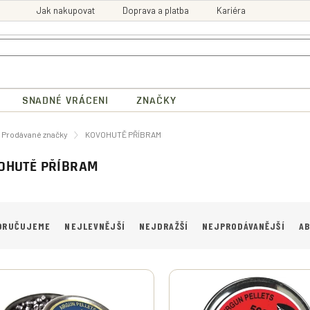
Jak nakupovat
Doprava a platba
Kariéra
SNADNÉ VRÁCENI
ZNAČKY
ů
Prodávané značky
KOVOHUTĚ PŘÍBRAM
OHUTĚ PŘÍBRAM
ORUČUJEME
NEJLEVNĚJŠÍ
NEJDRAŽŠÍ
NEJPRODÁVANĚJŠÍ
A