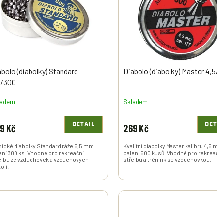
abolo (diabolky) Standard
Diabolo (diabolky) Master 4,
5/300
ladem
Skladem
DETAIL
DET
9 Kč
269 Kč
sické diabolky Standard ráže 5,5 mm
Kvalitní diabolky Master kalibru 4,5
ení 300 ks. Vhodné pro rekreační
balení 500 kusů. Vhodné pro rekrea
elbu ze vzduchovek a vzduchových
střelbu a trénink se vzduchovkou.
olí.