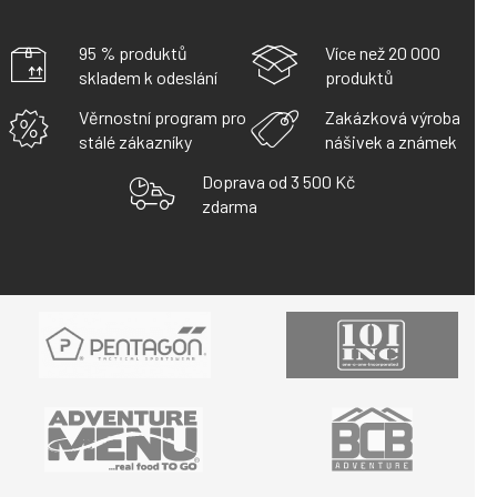
Á
D
A
95 % produktů
Více než 20 000
C
skladem k odeslání
produktů
Í
P
Věrnostní program pro
Zakázková výroba
R
stálé zákazníky
nášivek a známek
V
K
Doprava od 3 500 Kč
Y
zdarma
V
Ý
P
I
S
U