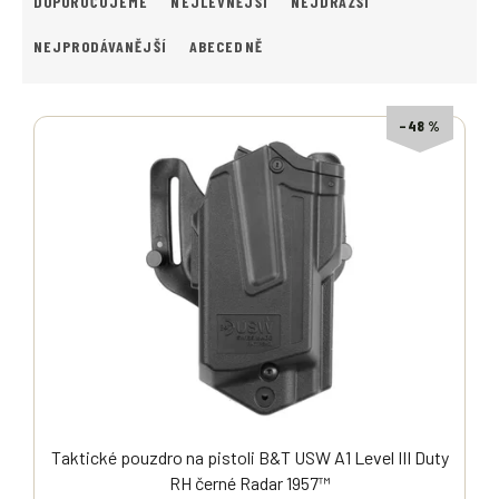
DOPORUČUJEME
NEJLEVNĚJŠÍ
NEJDRAŽŠÍ
Z
E
NEJPRODÁVANĚJŠÍ
ABECEDNĚ
N
Í
V
P
–48 %
Ý
R
P
O
I
D
S
U
P
K
R
T
O
Ů
D
U
K
T
Ů
Taktické pouzdro na pistoli B&T USW A1 Level III Duty
RH černé Radar 1957™