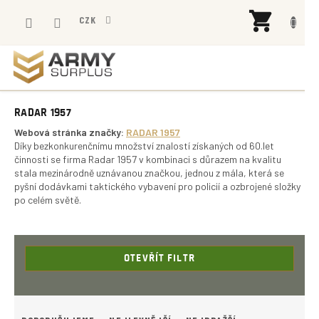
Přejít
NÁK
na
CZK
KOŠÍ
obsah
RADAR 1957
Webová stránka značky:
RADAR 1957
Díky bezkonkurenčnímu množství znalostí získaných od 60.let
činnosti se firma Radar 1957 v kombinaci s důrazem na kvalitu
stala mezinárodně uznávanou značkou, jednou z mála, která se
pyšní dodávkami taktického vybavení pro policií a ozbrojené složky
po celém světě.
OTEVŘÍT FILTR
Ř
A