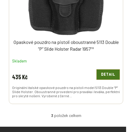
Opaskové pouzdro na pistoli oboustranné 5113 Double
“P” Slide Holster Radar 1957™
Skladem
DETAIL
435 Kč
Originální italské opaskové pouzdro na pistoli model 5113 Double “P”
Slide Holster. Oboustranné provedení pro praváka i leváka, perfektní
pro skryté nošení. Vyrobené z černé...
3
položek celkem
O
V
L