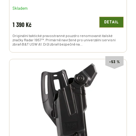
Skladem
DETAIL
1 390 Kč
Originální taktické pravostranné pouzdro renomované italské
značky Radar 1957™. Primárně navržené pro univerzální servisní
zbraň B&T USW A1. Drží zbraň bezpečně na...
–53 %