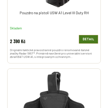
Pouzdro na pistoli USW A1 Level III Duty RH
Skladem
DETAIL
2 390 Kč
Originální taktické pravostranné pouzdro renomované italské
značky Radar 1957™. Primárně navržené pro univerzální servisní
zbraň B&T USW A1, s integrovaným ochranným...