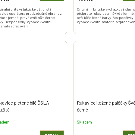
ginální britské taktické pětiprsté
Originální britské vycházkové slavn
avice operátora protivzdušné obrany z
pětiprsté rukavice z měkké a jemné,
ké a jemné, pravé ovčí kůže černé
ovčí kůže černé barvy. Bez podšívky.
vy. Bez podšívky. Vysoce kvalitní
Vysoce kvalitní materiál a zpracován
eriál a zpracování.
kavice pletené bílé ČSLA
Rukavice kožené palčáky Šv
užité
černé
ladem
Skladem