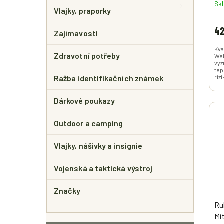
Sk
Vlajky, praporky
42
Zajímavosti
Kva
Zdravotní potřeby
Wel
vyz
te
Ražba identifikačních známek
riz
Dárkové poukazy
Outdoor a camping
Vlajky, nášivky a insignie
Vojenská a taktická výstroj
Značky
Ru
Mi