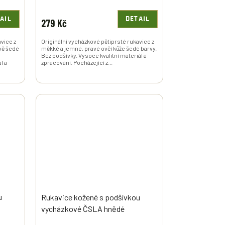
AIL
DETAIL
279 Kč
avice z
Originální vycházkové pětiprsté rukavice z
vě šedé
měkké a jemné, pravé ovčí kůže šedé barvy.
Bez podšívky. Vysoce kvalitní materiál a
l a
zpracování. Pocházející z...
u
Rukavice kožené s podšívkou
vycházkové ČSLA hnědé