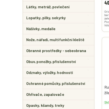
40
Látky, metráž, povlečení
Ori
bar
Lopatky, pilky, sekyrky
zat
Poc
lid
Nášivky, medaile
Nože, nářadí, multifunkční kleště
Obranné prostředky - sebeobrana
Obuv, ponožky, příslušenství
Odznaky, výložky, hodnosti
Ochranné pomůcky, příslušenství
Ru
ži
Ohřívače, zapalovače
Sk
Opasky, kšandy, treky