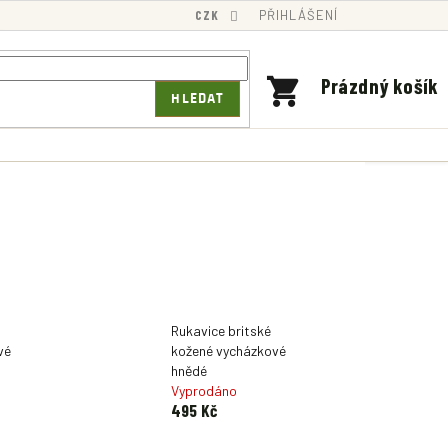
CZK
PŘIHLÁŠENÍ
NÁKUPNÍ
Prázdný košík
HLEDAT
KOŠÍK
Rukavice britské
vé
kožené vycházkové
hnědé
Vyprodáno
495 Kč