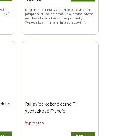
ostní
Originální britské vycházkové slavnostní
 pravé
pětiprsté rukavice z měkké a jemné, pravé
ovčí kůže hnědé barvy. Bez podšívky.
í.
Vysoce kvalitní materiál a zpracování.
édsko
Rukavice kožené černé F1
vycházkové Francie
Vyprodáno