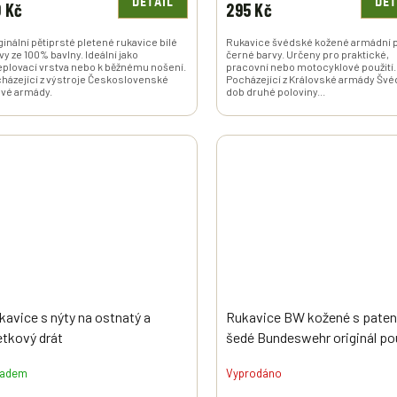
DETAIL
DET
 Kč
295 Kč
ginální pětiprsté pletené rukavice bílé
Rukavice švédské kožené armádní 
vy ze 100% bavlny. Ideální jako
černé barvy. Určeny pro praktické,
eplovací vrstva nebo k běžnému nošení.
pracovní nebo motocyklové použití.
házející z výstroje Československé
Pocházející z Královské armády Švé
ové armády.
dob druhé poloviny...
kavice s nýty na ostnatý a
Rukavice BW kožené s pate
letkový drát
šedé Bundeswehr originál po
ladem
Vyprodáno