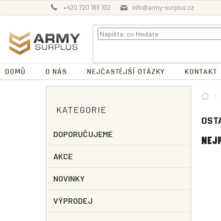
Přejít
+420 720 189 102
info@army-surplus.cz
na
obsah
DOMŮ
O NÁS
NEJČASTĚJŠÍ OTÁZKY
KONTAKT
P
Dom
O
Přeskočit
KATEGORIE
kategorie
S
OST
T
R
DOPORUČUJEME
NEJ
A
N
AKCE
N
Í
NOVINKY
P
A
VÝPRODEJ
N