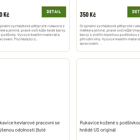
DETAIL
DET
0 Kč
350 Kč
ginální vycházkové pětiprsté rukavice z
Originální vycházkové pětiprsté ruk
ké a jemné, pravé ovčí kůže šedé barvy.
měkké a jemné, pravé ovčí kůže tma
 podšívky. Vysoce kvalitní materiál a
barvy s vnitřní tepelnou podšívkou z
acování. Pocházející z...
přírodní vlny. Vysoce kvalitní materiá
zpracování....
kavice kevlarové pracovní se
Rukavice kožené s podšívko
ýšenou odolností žluté
hnědé US originál
landsko originál