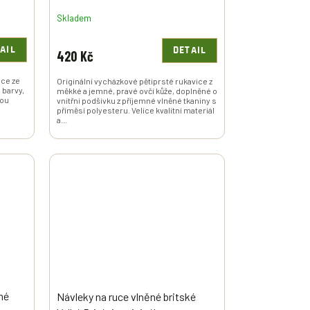
Skladem
AIL
DETAIL
420 Kč
ice ze
Originální vycházkové pětiprsté rukavice z
 barvy,
měkké a jemné, pravé ovčí kůže, doplněné o
kou
vnitřní podšívku z příjemné vlněné tkaniny s
příměsí polyesteru. Velice kvalitní materiál
a...
né
Návleky na ruce vlněné britské