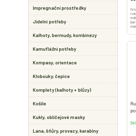
Impregnační prostředky
Ori
ruk
měk
Jídelní potřeby
bar
mat
Kalhoty, bermudy, kombinézy
Kamuflážní potřeby
Kompasy, orientace
Klobouky, čepice
Komplety (kalhoty + blůzy)
Košile
Ru
po
Kukly, obličejové masky
Sk
Lana, šňůry, provazy, karabiny