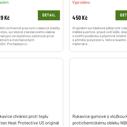
ladem
Vyprodáno
DETAIL
DET
9 Kč
450 Kč
litní ochranné pracovní rukavice značky
Originální vycházkové pětiprsté ruk
otex, vyrobené z kevlarového vlákna
měkké a jemné, pravé ovčí kůže, do
načující se zvýšenou odolností proti
o vnitřní podšívku z příjemné vlněné
pelným a mechanickým
s příměsí polyesteru. Velice kvalitní
ikům. Pocházející z...
materiál a...
kavice chránící proti teplu
Rukavice gumové s vložkou 
tten Heat Protective US originál
protichemickému obleku N