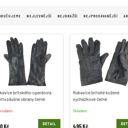
ORUČUJEME
NEJLEVNĚJŠÍ
NEJDRAŽŠÍ
NEJPRODÁVANĚJŠÍ
A
kavice britského operátora
Rukavice britské kožené
otivzdušné obrany černé
vycházkové černé
prodáno
Skladem
DETAIL
DET
0 Kč
495 Kč