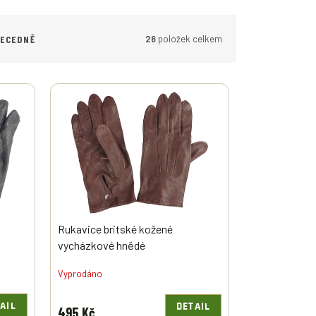
26
položek celkem
BECEDNĚ
Rukavice britské kožené
vycházkové hnědé
Vyprodáno
AIL
DETAIL
495 Kč