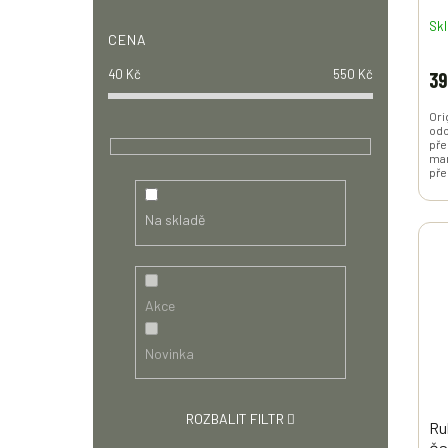
Sk
CENA
40
Kč
550
Kč
39
Ori
odo
pře
man
pře
Na skladě
Akce
Novinka
ROZBALIT FILTR
Ru