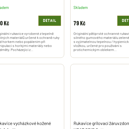
Polsko originál
ladem
Skladem
DETAIL
DET
0 Kč
79 Kč
ginální rukavice vyrobené z tepelně
Originální pětiprsté ochranné rukav
lných materiálů určené k ochraně ruky
silného gumového materiálu zelené
d horkem nebo popálením při
s vyjímatelnou tepelnou / hygienic
ipulaci s horkými materiály nebo
vložkou, určené pro používání s
dměty. Pocházející z...
protichemickým oblekem...
kavice vycházkové kožené
Rukavice grilovací žáruvzdor