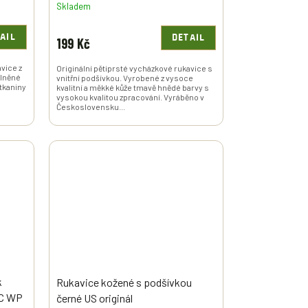
Skladem
AIL
DETAIL
199 Kč
avice z
Originální pětiprsté vycházkové rukavice s
plněné
vnitřní podšívkou. Vyrobené z vysoce
 tkaniny
kvalitní a měkké kůže tmavě hnědé barvy s
vysokou kvalitou zpracování. Vyráběno v
Československu...
k
Rukavice kožené s podšívkou
BC WP
černé US originál