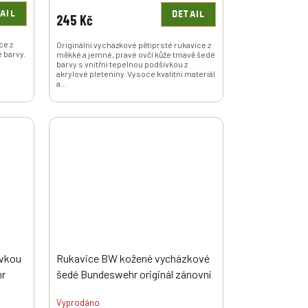
AIL
DETAIL
245 Kč
ce z
Originální vycházkové pětiprsté rukavice z
 barvy.
měkké a jemné, pravé ovčí kůže tmavě šedé
barvy s vnitřní tepelnou podšívkou z
akrylové pleteniny. Vysoce kvalitní materiál
a...
ívkou
Rukavice BW kožené vycházkové
hr
šedé Bundeswehr originál zánovní
Vyprodáno