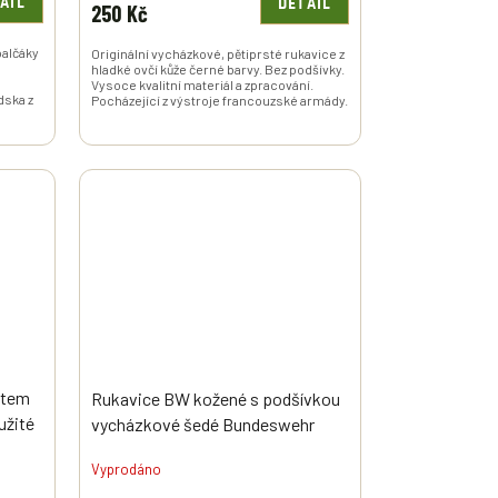
AIL
DETAIL
250 Kč
palčáky
Originální vycházkové, pětiprsté rukavice z
hladké ovčí kůže černé barvy. Bez podšívky.
Vysoce kvalitní materiál a zpracování.
dska z
Pocházející z výstroje francouzské armády.
ntem
Rukavice BW kožené s podšívkou
užité
vycházkové šedé Bundeswehr
originál použité
Vyprodáno