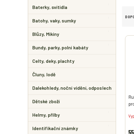
E
L
Baterky, svítidla
Ř
A
DOP
Batohy, vaky, sumky
Z
E
Blůzy, Mikiny
V
N
Ý
Í
Bundy, parky, polní kabáty
P
P
I
R
Celty, deky, plachty
S
O
P
D
R
Čluny, lodě
U
O
K
D
T
Dalekohledy, noční vidění, odposlech
U
Ů
Ru
K
Dětské zboží
pr
T
Ů
Helmy, přilby
Vy
Identifikační známky
55