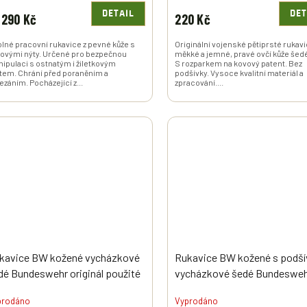
DETAIL
DET
290 Kč
220 Kč
lné pracovní rukavice z pevné kůže s
Originální vojenské pětiprsté rukavi
ovými nýty. Určené pro bezpečnou
měkké a jemné, pravé ovčí kůže šedé
ipulaci s ostnatým i žiletkovým
S rozparkem na kovový patent. Bez
tem. Chrání před poraněním a
podšívky. Vysoce kvalitní materiál a
ezáním. Pocházející z...
zpracování....
kavice BW kožené vycházkové
Rukavice BW kožené s podš
dé Bundeswehr originál použité
vycházkové šedé Bundeswe
originál zánovní
prodáno
Vyprodáno