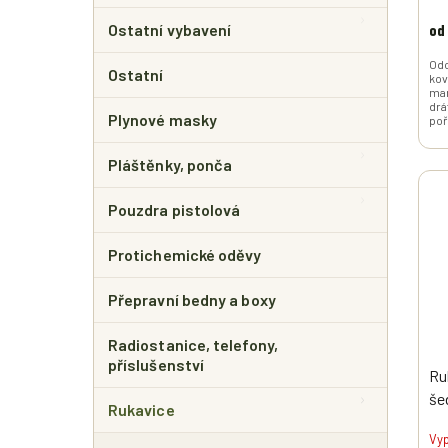
od
Ostatní vybavení
Odo
Ostatní
kov
man
drá
Plynové masky
poř
Pláštěnky, ponča
Pouzdra pistolová
Protichemické oděvy
Přepravní bedny a boxy
Radiostanice, telefony,
příslušenství
Ru
še
Rukavice
Vy