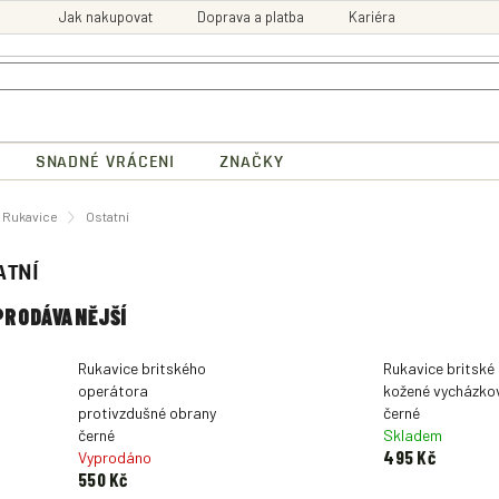
Jak nakupovat
Doprava a platba
Kariéra
SNADNÉ VRÁCENI
ZNAČKY
ů
Rukavice
Ostatní
ATNÍ
PRODÁVANĚJŠÍ
Rukavice britského
Rukavice britské
operátora
kožené vycházko
protivzdušné obrany
černé
černé
Skladem
495 Kč
Vyprodáno
550 Kč