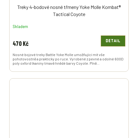
Treky 4-bodové nosné třmeny Yoke Molle Kombat®
Tactical Coyote
Skladem
DETAIL
470 Kč
Nosné bojové treky Battle Yoke Molle umožňující mít vše
pohotovostně a prakticky po ruce. Vyrobené z pevné a odolné 600D
poly oxford tkaniny tmavě hnědé barvy Coyote. Plně...