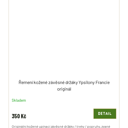
Řemení kožené závěsné držáky Ypsilony Francie
originál
Skladem
DETAIL
350 Kč
Originální kožené upínací závěsné držáky / treky / popruhy, zvané