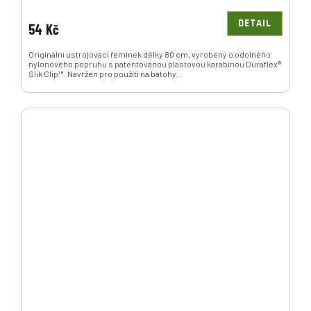
DETAIL
54 Kč
Originální ustrojovací řemínek délky 80 cm, vyrobený o odolného
nylonového popruhu s patentovanou plastovou karabinou Duraflex®
Slik Clip™. Navržen pro použití na batohy...