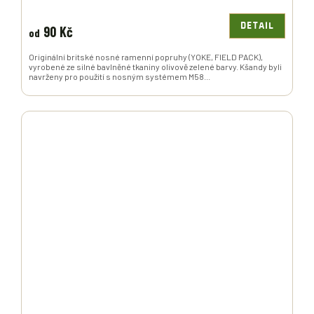
DETAIL
90 Kč
od
Originální britské nosné ramenní popruhy (YOKE, FIELD PACK),
vyrobené ze silné bavlněné tkaniny olivově zelené barvy. Kšandy byli
navrženy pro použití s nosným systémem M58...