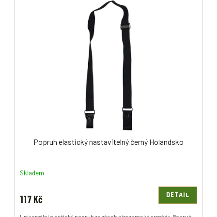
Popruh elastický nastavitelný černý Holandsko
Skladem
DETAIL
117 Kč
Univerzální elastický popruh ze zásob nizozemské armády. Popruh