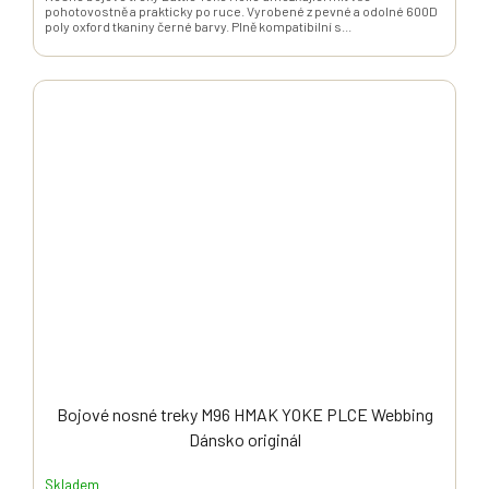
pohotovostně a prakticky po ruce. Vyrobené z pevné a odolné 600D
poly oxford tkaniny černé barvy. Plně kompatibilní s...
Bojové nosné treky M96 HMAK YOKE PLCE Webbing
Dánsko originál
Skladem