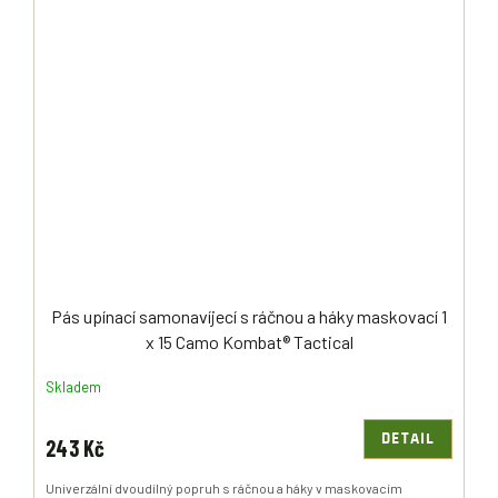
Pás upínací samonavíjecí s ráčnou a háky maskovací 1
x 15 Camo Kombat® Tactical
Skladem
DETAIL
243 Kč
Univerzální dvoudílný popruh s ráčnou a háky v maskovacím