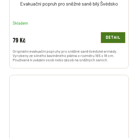
Evakuační popruh pro sněžné saně bílý Švédsko
Skladem
DETAIL
79 Kč
Originální evakuační popruhy pro sněžné saně švédské armády.
Vyrobeny ze silného bavlněného plátna o rozměru 165 x 18 cm.
Používané k uvázání osob nebo zásob na sněžných saních.