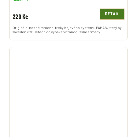
DETAIL
220 Kč
Originální nosné ramenní treky bojového systému FAMAS, který byl
zaveden v 70. letech do vybavení francouzské armády.