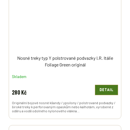
Nosné treky typ Y polstrované podvazky I.R. Itálie
Foliage Green originál
Skladem
DETAIL
280 Kč
Originální bojové nosné kšandy / ypsilony / polstrované podvazky /
široké treky k perforovaným opaskům nebo kalhotám, vyrobené z
oděru a vodě odolného nylonového vlákna...