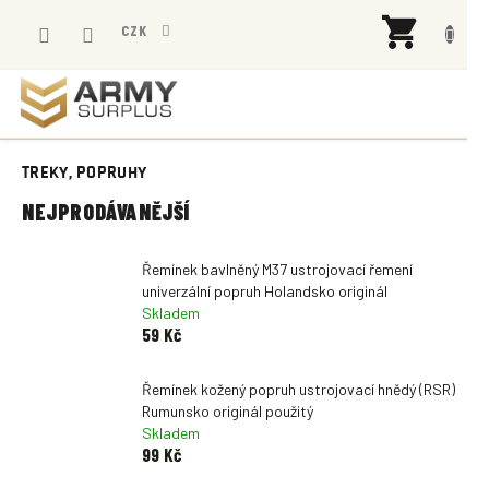
Přejít
NÁK
na
CZK
KOŠÍ
obsah
TREKY, POPRUHY
NEJPRODÁVANĚJŠÍ
Řemínek bavlněný M37 ustrojovací řemení
univerzální popruh Holandsko originál
Skladem
59 Kč
Řemínek kožený popruh ustrojovací hnědý (RSR)
Rumunsko originál použitý
Skladem
99 Kč