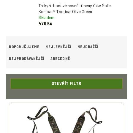
Treky 4-bodové nosné třmeny Yoke Molle
Kombat® Tactical Olive Green
Skladem
470 Kč
Ř
A
DOPORUČUJEME
NEJLEVNĚJŠÍ
NEJDRAŽŠÍ
Z
E
NEJPRODÁVANĚJŠÍ
ABECEDNĚ
N
Í
P
R
OTEVŘÍT FILTR
O
D
V
U
Ý
K
P
T
I
Ů
S