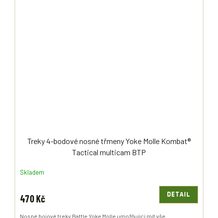
Treky 4-bodové nosné třmeny Yoke Molle Kombat®
Tactical multicam BTP
Skladem
DETAIL
470 Kč
Nosné bojové treky Battle Yoke Molle umožňující mít vše