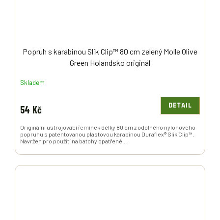
Popruh s karabinou Slik Clip™ 80 cm zelený Molle Olive
Green Holandsko originál
Skladem
DETAIL
54 Kč
Originální ustrojovací řemínek délky 80 cm z odolného nylonového
popruhu s patentovanou plastovou karabinou Duraflex® Slik Clip™.
Navržen pro použití na batohy opatřené...