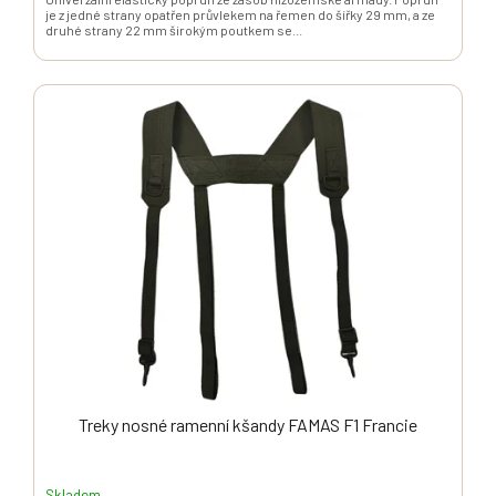
je z jedné strany opatřen průvlekem na řemen do šířky 29 mm, a ze
druhé strany 22 mm širokým poutkem se...
Treky nosné ramenní kšandy FAMAS F1 Francie
Skladem