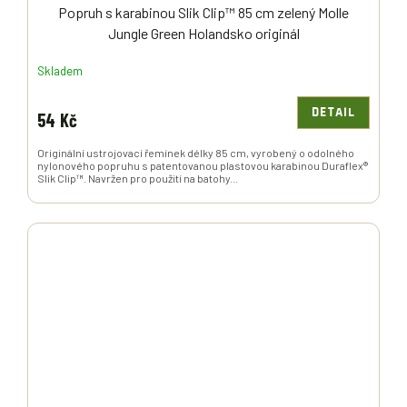
Popruh s karabinou Slik Clip™ 85 cm zelený Molle
Jungle Green Holandsko originál
Skladem
DETAIL
54 Kč
Originální ustrojovací řemínek délky 85 cm, vyrobený o odolného
nylonového popruhu s patentovanou plastovou karabinou Duraflex®
Slik Clip™. Navržen pro použití na batohy...