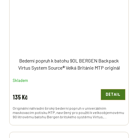
Bederní popruh k batohu 90L BERGEN Backpack
Virtus System Source® Velká Británie MTP originál
Skladem
DETAIL
135 Kč
Originální náhradní široký bederní popruh v univerzálním
maskovacím potisku MTP, navržený pro použití k velkoobjemovému
90 litrovému batohu Bergen britského systému Virtus,...