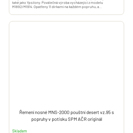
také jako Ypsilony. Poválečná výroba vycházející z modelu
M1892/M1914. Opatřeny 11 dírkami na každém popruhu, a...
Řemení nosné MNS-2000 pouštní desert vz.95 s
popruhy v potisku SPM AČR originál
Skladem