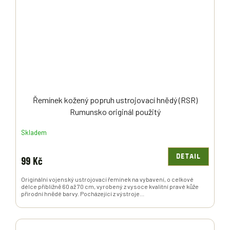
Řemínek kožený popruh ustrojovací hnědý (RSR)
Rumunsko originál použitý
Skladem
DETAIL
99 Kč
Originální vojenský ustrojovací řemínek na vybavení, o celkové
délce přibližně 60 až 70 cm, vyrobený z vysoce kvalitní pravé kůže
přírodní hnědé barvy. Pocházející z výstroje...