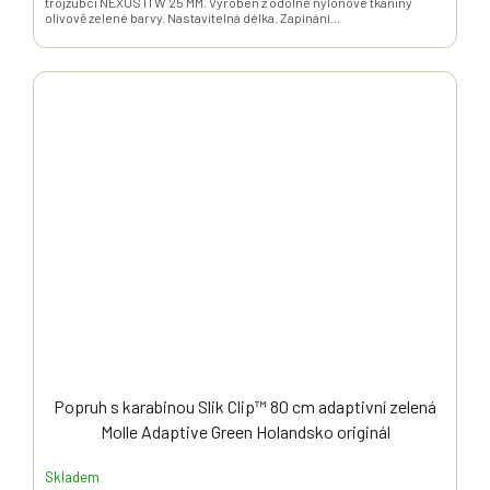
trojzubci NEXUS ITW 25 MM. Vyroben z odolné nylonové tkaniny
olivově zelené barvy. Nastavitelná délka. Zapínání...
Popruh s karabinou Slik Clip™ 80 cm adaptivní zelená
Molle Adaptive Green Holandsko originál
Skladem