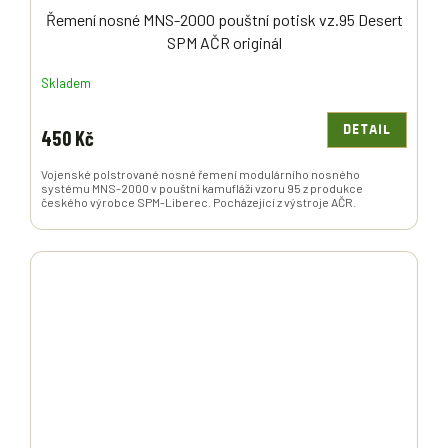
Řemení nosné MNS-2000 pouštní potisk vz.95 Desert
SPM AČR originál
Skladem
DETAIL
450 Kč
Vojenské polstrované nosné řemení modulárního nosného
systému MNS-2000 v pouštní kamufláži vzoru 95 z produkce
českého výrobce SPM-Liberec. Pocházející z výstroje AČR.