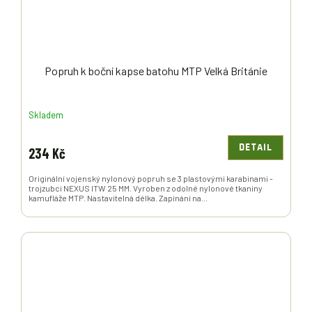
Popruh k boční kapse batohu MTP Velká Británie
Skladem
DETAIL
234 Kč
Originální vojenský nylonový popruh se 3 plastovými karabinami -
trojzubci NEXUS ITW 25 MM. Vyroben z odolné nylonové tkaniny
kamufláže MTP. Nastavitelná délka. Zapínání na...