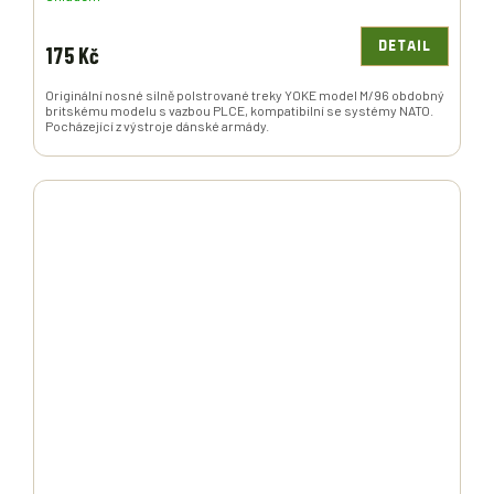
DETAIL
175 Kč
Originální nosné silně polstrované treky YOKE model M/96 obdobný
britskému modelu s vazbou PLCE, kompatibilní se systémy NATO.
Pocházející z výstroje dánské armády.