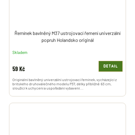
Řemínek bavlněný M37 ustrojovací řemení univerzální
popruh Holandsko originál
Skladem
DETAIL
59 Kč
Originální bavlněný univerzální ustrojovací řemínek, vycházející z
britského druhoválečného modelu P37, délky přibližně 63 cm,
sloužící k uchycení a uspořádání vybavení....