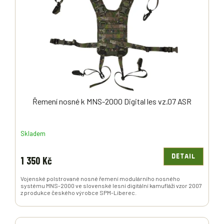
P
R
O
D
U
K
T
Ů
Řemení nosné k MNS-2000 Digital les vz.07 ASR
Skladem
DETAIL
1 350 Kč
Vojenské polstrované nosné řemení modulárního nosného
systému MNS-2000 ve slovenské lesní digitální kamufláži vzor 2007
z produkce českého výrobce SPM-Liberec.