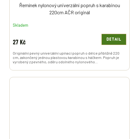
Řemínek nylonový univerzální popruh s karabinou
220cm AČR originál
Skladem
DETAIL
27 Kč
Originální pevný univerzální upínací popruh o délce přibližně 220
cm, zakončený jednou plastovou karabinou s háčkem. Popruh je
vyrobený z pevného, oděru odolného nylonového...