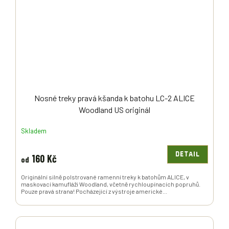
Nosné treky pravá kšanda k batohu LC-2 ALICE
Woodland US originál
Skladem
DETAIL
160 Kč
od
Originální silně polstrované ramenní treky k batohům ALICE, v
maskovací kamufláži Woodland, včetně rychloupínacích popruhů.
Pouze pravá strana! Pocházející z výstroje americké...