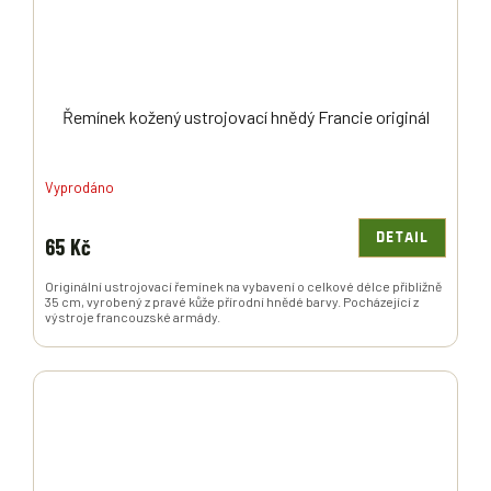
Řemínek kožený ustrojovací hnědý Francie originál
Vyprodáno
DETAIL
65 Kč
Originální ustrojovací řemínek na vybavení o celkové délce přibližně
35 cm, vyrobený z pravé kůže přírodní hnědé barvy. Pocházející z
výstroje francouzské armády.