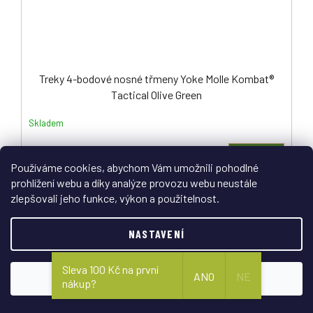
Treky 4-bodové nosné třmeny Yoke Molle Kombat®
Tactical Olive Green
Skladem
DETAIL
470 Kč
Používáme cookies, abychom Vám umožnili pohodlné
prohlížení webu a díky analýze provozu webu neustále
Nosné bojové treky Battle Yoke Molle umožňující mít vše
pohotovostně a prakticky po ruce. Vyrobené z pevné a odolné 600D
zlepšovali jeho funkce, výkon a použitelnost.
poly oxford tkaniny olivově zelené barvy. Plně...
NASTAVENÍ
Sleva 100 Kč na první
ANO
NE
SOUHLASÍM
nákup?