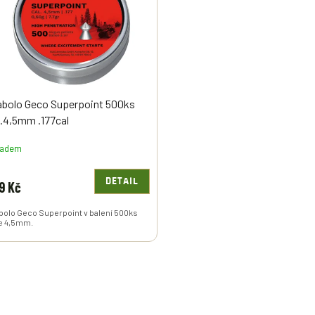
abolo Geco Superpoint 500ks
l.4,5mm .177cal
ladem
DETAIL
9 Kč
bolo Geco Superpoint v balení 500ks
e 4,5mm.
O
V
L
Á