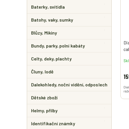
E
I
R
L
Baterky, svítidla
S
O
P
D
Batohy, vaky, sumky
R
U
O
K
Blůzy, Mikiny
D
T
U
Ů
Di
Bundy, parky, polní kabáty
K
ca
T
Ů
Celty, deky, plachty
Sk
Čluny, lodě
15
Dalekohledy, noční vidění, odposlech
Dia
ráž
Dětské zboží
Helmy, přilby
Identifikační známky