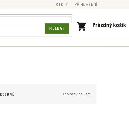
CZK
PŘIHLÁŠENÍ
NÁKUPNÍ
Prázdný košík
HLEDAT
KOŠÍK
1
položek celkem
BECEDNĚ