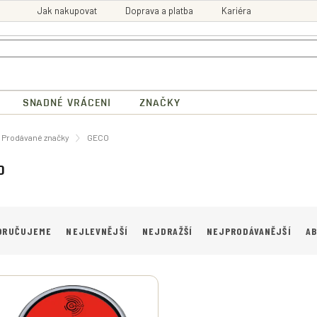
Jak nakupovat
Doprava a platba
Kariéra
SNADNÉ VRÁCENI
ZNAČKY
ů
Prodávané značky
GECO
O
ORUČUJEME
NEJLEVNĚJŠÍ
NEJDRAŽŠÍ
NEJPRODÁVANĚJŠÍ
A