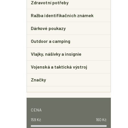
Zdravotní potřeby
Ražba identifikačních známek
Dárkové poukazy
Outdoor a camping
Vlajky, nášivky a insignie
Vojenská a taktická výstroj
Značky
CENA
159
Kč
160
Kč