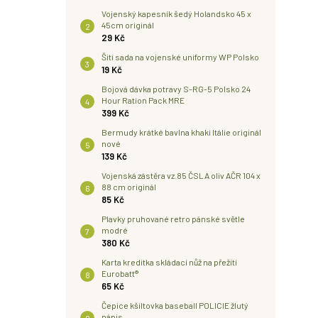
Vojenský kapesník šedý Holandsko 45 x
45cm originál
29 Kč
Šití sada na vojenské uniformy WP Polsko
19 Kč
Bojová dávka potravy S-RG-5 Polsko 24
Hour Ration Pack MRE
399 Kč
Bermudy krátké bavlna khaki Itálie originál
nové
139 Kč
Vojenská zástěra vz.85 ČSLA oliv AČR 104 x
88 cm originál
85 Kč
Plavky pruhované retro pánské světle
modré
380 Kč
Karta kreditka skládací nůž na přežití
Eurobatt®
65 Kč
Čepice kšiltovka baseball POLICIE žlutý
nápis