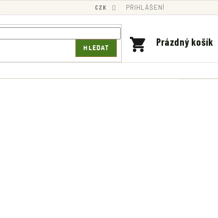
CZK
PŘIHLÁŠENÍ
NÁKUPNÍ
Prázdný košík
HLEDAT
KOŠÍK