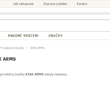
Jak nakupovat
Doprava a platba
Kariéra
SNADNÉ VRÁCENI
ZNAČKY
ů
Prodávané značky
ATAK ARMS
K ARMS
 produkty značky
ATAK ARMS
nebyly nalezeny...