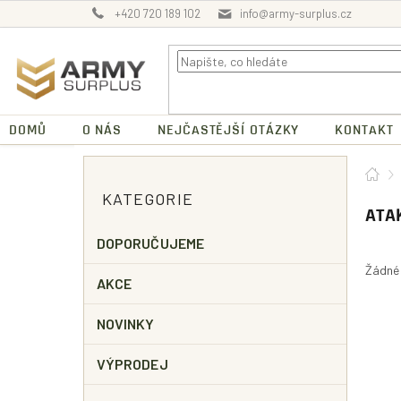
Přejít
+420 720 189 102
info@army-surplus.cz
na
obsah
DOMŮ
O NÁS
NEJČASTĚJŠÍ OTÁZKY
KONTAKT
P
Dom
O
Přeskočit
KATEGORIE
kategorie
S
ATA
T
R
DOPORUČUJEME
A
Žádné
N
AKCE
N
Í
NOVINKY
P
A
VÝPRODEJ
N