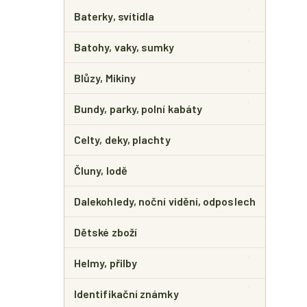
E
L
Baterky, svítidla
Batohy, vaky, sumky
Blůzy, Mikiny
Bundy, parky, polní kabáty
Celty, deky, plachty
Čluny, lodě
Dalekohledy, noční vidění, odposlech
Dětské zboží
Helmy, přilby
Identifikační známky