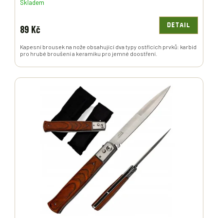
Skladem
DETAIL
89 Kč
Kapesní brousek na nože obsahující dva typy ostřících prvků: karbid
pro hrubé broušení a keramiku pro jemné doostření.