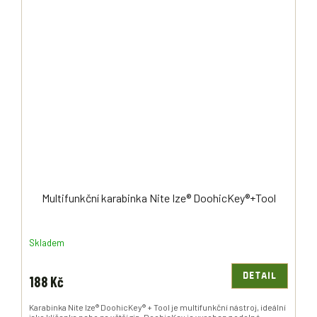
Multifunkční karabinka Nite Ize® DoohicKey®+Tool
Skladem
DETAIL
188 Kč
Karabinka Nite Ize® DoohicKey® + Tool je multifunkční nástroj, ideální
jako klíčenka nebo na větší zip. DoohicKey je vyroben z odolné