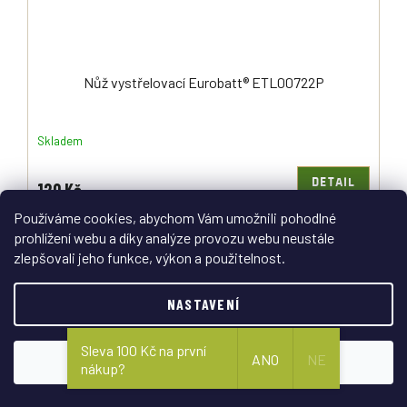
Nůž vystřelovací Eurobatt® ETL00722P
Skladem
DETAIL
120 Kč
Používáme cookies, abychom Vám umožnili pohodlné
Kapesní vystřelovací nůž s rukojetí imitace jelení kosti. Celková
prohlížení webu a díky analýze provozu webu neustále
délka otevřeného nože je 19,5 cm. S bočním vyhazováním čepele,
opatřený bezpečnostní pojistkou proti...
zlepšovali jeho funkce, výkon a použitelnost.
NASTAVENÍ
Sleva 100 Kč na první
ANO
NE
SOUHLASÍM
nákup?