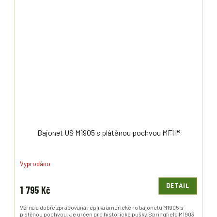
Bajonet US M1905 s plátěnou pochvou MFH®
Vyprodáno
DETAIL
1 795 Kč
Věrná a dobře zpracovaná replika amerického bajonetu M1905 s
plátěnou pochvou. Je určen pro historické pušky Springfield M1903