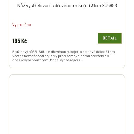
Nůž vystřelovací s dřevěnou rukojetí 31cm XJ5886
Vyprodáno
DETAIL
195 Kč
Pružinový nůž B-SQUL s dřevěnou rukojetí o celkové délce 31 cm.
Včetně bezpečností pojistky proti samovolnému otevření a s
opaskovým pouzdrem. Model vycházející z...