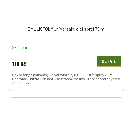
BALLISTOL® Univerzální olej sprej 75 ml
Skladem
DETAIL
110 Kč
Osvědčený a jedinečný univerzální olej BALLISTOL® Spray 75 ml.
Ochrana * Údržba * Mazání. Všestranné mazivo, které nesmí chybět v
žádné dílně.