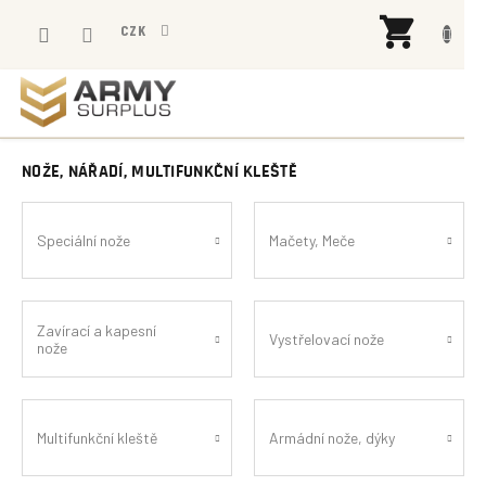
Přejít
NÁK
na
CZK
KOŠÍ
obsah
NOŽE, NÁŘADÍ, MULTIFUNKČNÍ KLEŠTĚ
Speciální nože
Mačety, Meče
Zavírací a kapesní
Vystřelovací nože
nože
Multifunkční kleště
Armádní nože, dýky