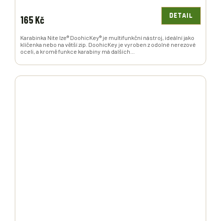
DETAIL
165 Kč
Karabinka Nite Ize® DoohicKey® je multifunkční nástroj, ideální jako
klíčenka nebo na větší zip. DoohicKey je vyroben z odolné nerezové
oceli, a kromě funkce karabiny má dalších...