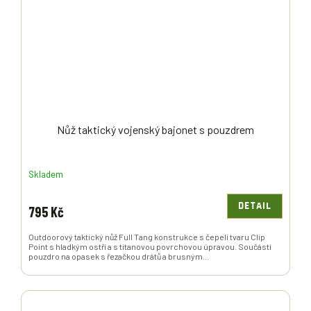
Nůž taktický vojenský bajonet s pouzdrem
Skladem
DETAIL
795 Kč
Outdoorový taktický nůž Full Tang konstrukce s čepelí tvaru Clip
Point s hladkým ostří a s titanovou povrchovou úpravou. Součástí
pouzdro na opasek s řezačkou drátů a brusným...