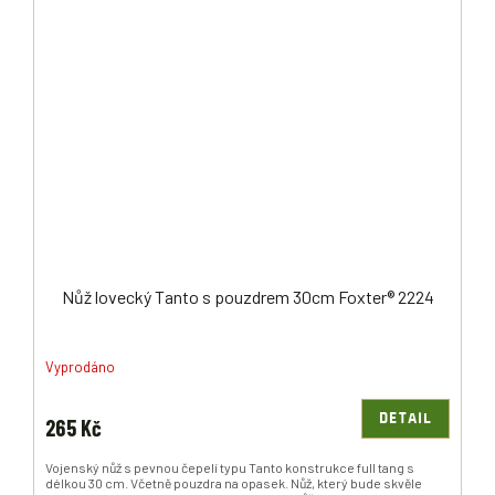
Nůž lovecký Tanto s pouzdrem 30cm Foxter® 2224
Vyprodáno
DETAIL
265 Kč
Vojenský nůž s pevnou čepelí typu Tanto konstrukce full tang s
délkou 30 cm. Včetně pouzdra na opasek. Nůž, který bude skvěle