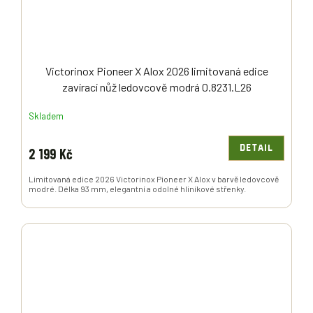
Victorinox Pioneer X Alox 2026 limitovaná edice
zavírací nůž ledovcově modrá 0.8231.L26
Skladem
DETAIL
2 199 Kč
Limitovaná edice 2026 Victorinox Pioneer X Alox v barvě ledovcově
modré. Délka 93 mm, elegantní a odolné hliníkové střenky.