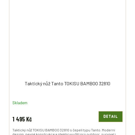
Taktický nůž Tanto TOKISU BAMBOO 32810
Skladem
DETAIL
1 495 Kč
Taktický nůž TOKISU BAMBOO 32810 s čepelí typu Tanto. Moderní
design, pevná konstrukce a ideální využití pro outdoor, survival i