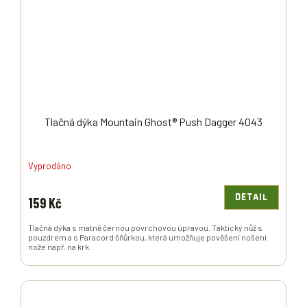
Tlačná dýka Mountain Ghost® Push Dagger 4043
Vyprodáno
DETAIL
159 Kč
Tlačná dýka s matně černou povrchovou úpravou. Taktický nůž s
pouzdrem a s Paracord šňůrkou, která umožňuje pověšení nošení
nože např. na krk.