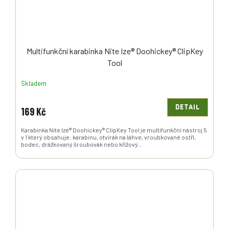
Multifunkční karabinka Nite Ize® Doohickey® ClipKey
Tool
Skladem
DETAIL
169 Kč
Karabinka Nite Ize® Doohickey® ClipKey Tool je multifunkční nástroj 5
v 1 který obsahuje: karabinu, otvírák na láhve, vroubkované ostří,
bodec, drážkovaný šroubovák nebo křížový...