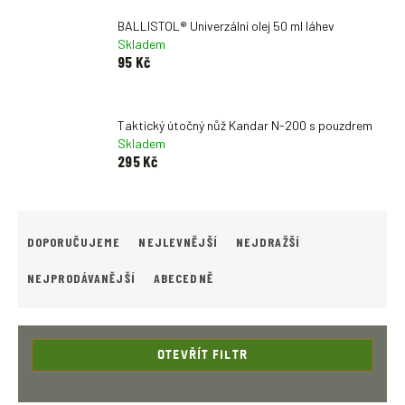
BALLISTOL® Univerzální olej 50 ml láhev
Skladem
95 Kč
Taktický útočný nůž Kandar N-200 s pouzdrem
Skladem
295 Kč
Ř
A
DOPORUČUJEME
NEJLEVNĚJŠÍ
NEJDRAŽŠÍ
Z
E
NEJPRODÁVANĚJŠÍ
ABECEDNĚ
N
Í
P
R
OTEVŘÍT FILTR
O
D