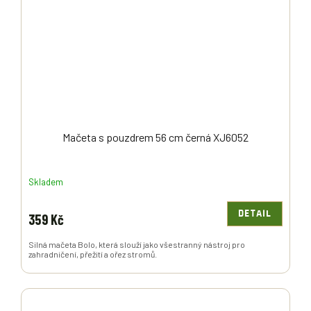
Mačeta s pouzdrem 56 cm černá XJ6052
Skladem
DETAIL
359 Kč
Silná mačeta Bolo, která slouží jako všestranný nástroj pro
zahradničení, přežití a ořez stromů.