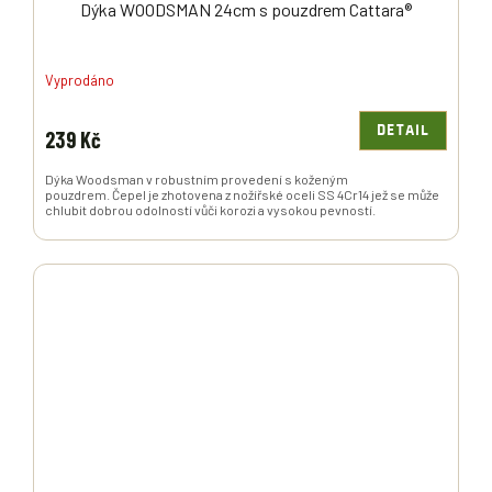
Dýka WOODSMAN 24cm s pouzdrem Cattara®
Vyprodáno
DETAIL
239 Kč
Dýka Woodsman v robustním provedení s koženým
pouzdrem. Čepel je zhotovena z nožířské oceli SS 4Cr14 jež se může
chlubit dobrou odolností vůči korozi a vysokou pevností.