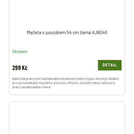
Mačeta s pouzdrem 54 cm černá XJ6045
Skladem
DETAIL
299 Kč
klasická pracovní mačeta latinskoamerického typu, která je ideální
pro prosekávání hustého porostu, křovin, vysoké trávy nebo pro
práci na zahradě a v lese.