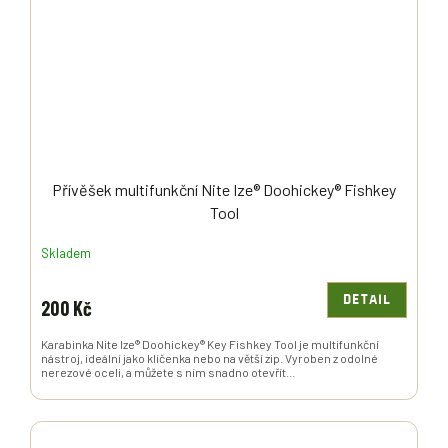
Přívěšek multifunkční Nite Ize® Doohickey® Fishkey
Tool
Skladem
DETAIL
200 Kč
Karabinka Nite Ize® Doohickey® Key Fishkey Tool je multifunkční
nástroj, ideální jako klíčenka nebo na větší zip. Vyroben z odolné
nerezové oceli, a můžete s ním snadno otevřít...