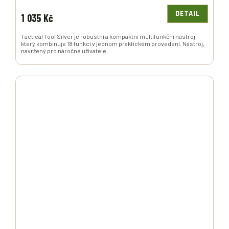
DETAIL
1 035 Kč
Tactical Tool Silver je robustní a kompaktní multifunkční nástroj,
který kombinuje 18 funkcí v jednom praktickém provedení. Nástroj,
navržený pro náročné uživatele.