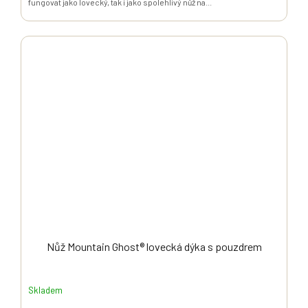
fungovat jako lovecký, tak i jako spolehlivý nůž na...
Nůž Mountain Ghost® lovecká dýka s pouzdrem
Skladem