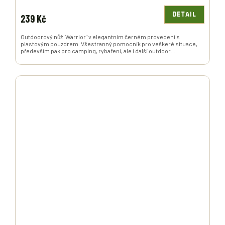
DETAIL
239 Kč
Outdoorový nůž "Warrior" v elegantním černém provedení s
plastovým pouzdrem. Všestranný pomocník pro veškeré situace,
především pak pro camping, rybaření, ale i další outdoor...