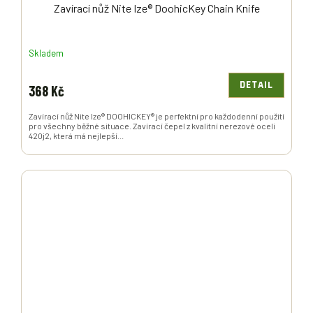
Zavírací nůž Nite Ize® DoohicKey Chain Knife
Skladem
DETAIL
368 Kč
Zavírací nůž Nite Ize® DOOHICKEY® je perfektní pro každodenní použití
pro všechny běžné situace. Zavírací čepel z kvalitní nerezové oceli
420j2, která má nejlepší...