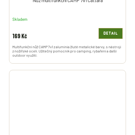
Nůž multifunkční CAMP 7v1 Cattara
Skladem
DETAIL
169 Kč
Multifunkční nůž CAMP 7v1 z aluminia žluté metalické barvy, s nástroji
z nožířské oceli. Užitečný pomocník pro camping, rybaření a další
outdoor využití.