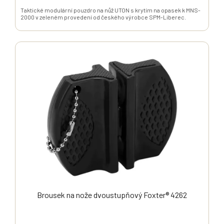
Taktické modulární pouzdro na nůž UTON s krytím na opasek k MNS-
2000 v zeleném provedení od českého výrobce SPM-Liberec.
Brousek na nože dvoustupňový Foxter® 4262