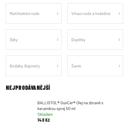
Multifunkční nože
Vrhací nože a hvězdice
Dýky
Doplňky
Bodáky, Bajonety
Šavle
NEJPRODÁVANĚJŠÍ
BALLISTOL® GunCer® Olej na zbraně s
keramikou sprej 50 ml
Skladem
148 Kč