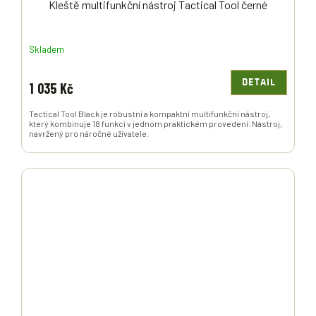
Kleště multifunkční nástroj Tactical Tool černé
Skladem
DETAIL
1 035 Kč
Tactical Tool Black je robustní a kompaktní multifunkční nástroj,
který kombinuje 18 funkcí v jednom praktickém provedení. Nástroj,
navržený pro náročné uživatele.