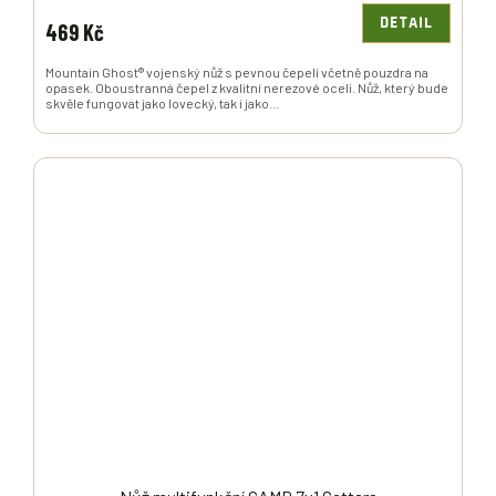
DETAIL
469 Kč
Mountain Ghost® vojenský nůž s pevnou čepelí včetně pouzdra na
opasek. Oboustranná čepel z kvalitní nerezové oceli. Nůž, který bude
skvěle fungovat jako lovecký, tak i jako...