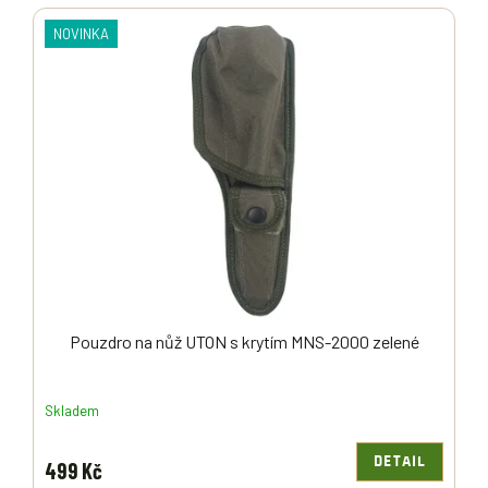
V
U
Ý
NOVINKA
K
P
T
I
Ů
S
P
R
O
D
U
K
T
Ů
Pouzdro na nůž UTON s krytím MNS-2000 zelené
Skladem
DETAIL
499 Kč