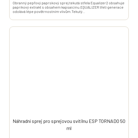
Obranný pepřový paprskový sprej tekutá střela Equalizer2 obsahuje
paprikový extrakt s obsahem kapsaicinu.EQUALIZER třetí generace
odolává lépe povětrnostním vlivům.Tekutý...
Náhradní sprej pro sprejovou svítilnu ESP TORNADO 50
ml