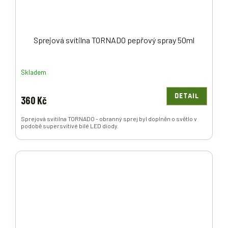
Sprejová svítilna TORNADO pepřový spray 50ml
Skladem
DETAIL
360 Kč
Sprejová svítilna TORNADO - obranný sprej byl doplněn o světlo v
podobě supersvítívé bílé LED diody.