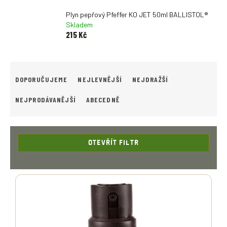
Plyn pepřový Pfeffer KO JET 50ml BALLISTOL®
Skladem
215 Kč
Ř
A
DOPORUČUJEME
NEJLEVNĚJŠÍ
NEJDRAŽŠÍ
Z
E
NEJPRODÁVANĚJŠÍ
ABECEDNĚ
N
Í
P
R
OTEVŘÍT FILTR
O
D
V
U
Ý
K
P
T
I
Ů
S