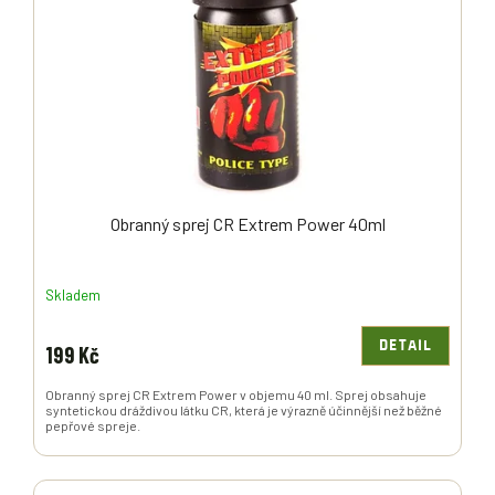
P
R
O
D
U
K
T
Ů
Obranný sprej CR Extrem Power 40ml
Skladem
DETAIL
199 Kč
Obranný sprej CR Extrem Power v objemu 40 ml. Sprej obsahuje
syntetickou dráždivou látku CR, která je výrazně účinnější než běžné
pepřové spreje.