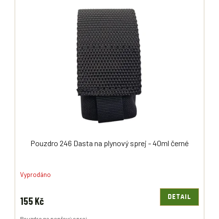
Pouzdro 246 Dasta na plynový sprej - 40ml černé
Vyprodáno
DETAIL
155 Kč
Pouzdro na pepřový sprej.