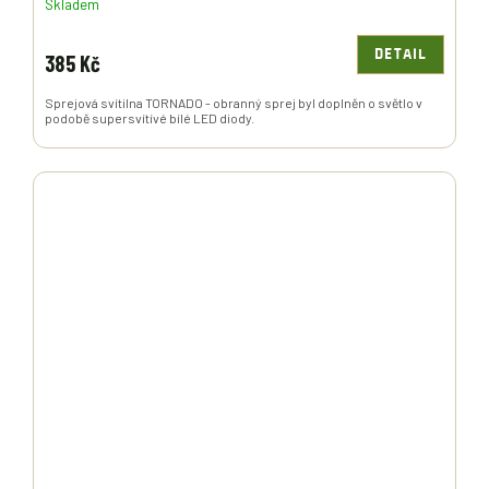
Skladem
DETAIL
385 Kč
Sprejová svítilna TORNADO - obranný sprej byl doplněn o světlo v
podobě supersvítívé bílé LED diody.