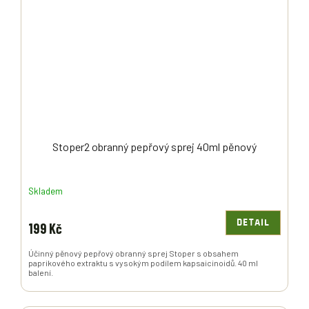
Stoper2 obranný pepřový sprej 40ml pěnový
Skladem
DETAIL
199 Kč
Účinný pěnový pepřový obranný sprej Stoper s obsahem
paprikového extraktu s vysokým podílem kapsaicinoidů. 40 ml
balení.