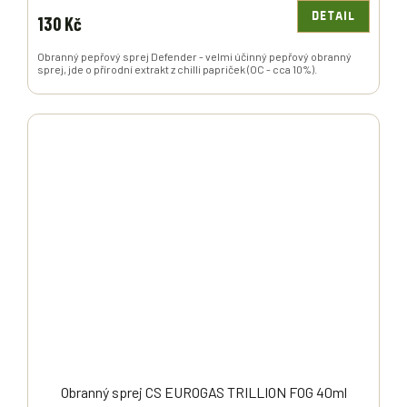
DETAIL
130 Kč
Obranný pepřový sprej Defender - velmi účinný pepřový obranný
sprej, jde o přírodní extrakt z chilli papriček (OC - cca 10%).
Obranný sprej CS EUROGAS TRILLION FOG 40ml