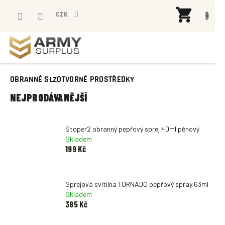
Přejít
NÁK
na
CZK
KOŠÍ
obsah
OBRANNÉ SLZOTVORNÉ PROSTŘEDKY
NEJPRODÁVANĚJŠÍ
Stoper2 obranný pepřový sprej 40ml pěnový
Skladem
199 Kč
Sprejová svítilna TORNADO pepřový spray 63ml
Skladem
385 Kč