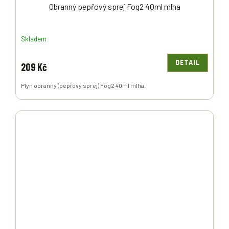
Obranný pepřový sprej Fog2 40ml mlha
Skladem
DETAIL
209 Kč
Plyn obranný (pepřový sprej) Fog2 40ml mlha.