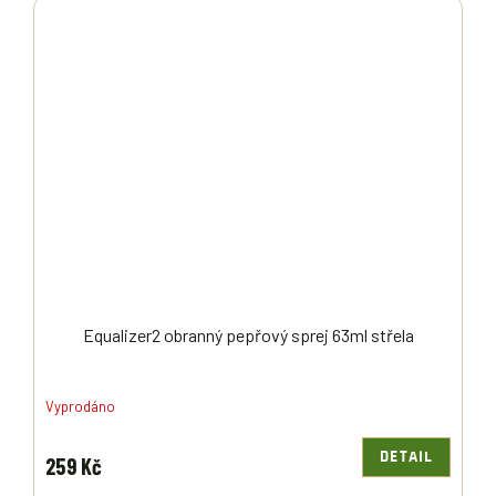
Equalizer2 obranný pepřový sprej 63ml střela
Vyprodáno
DETAIL
259 Kč