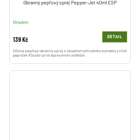
Obranný pepřový sprej Pepper-Jet 40ml ESP
Skladem
DETAIL
139 Kč
Účinný pepřový obranný sprej s obsahem přírodního extraktu z chilli
papriček.Působí i proti agresivním zvířatům.