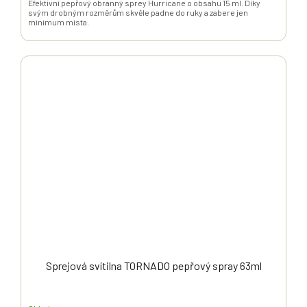
Efektivní pepřový obranný sprey Hurricane o obsahu 15 ml. Díky
svým drobným rozměrům skvěle padne do ruky a zabere jen
minimum místa.
Sprejová svítilna TORNADO pepřový spray 63ml