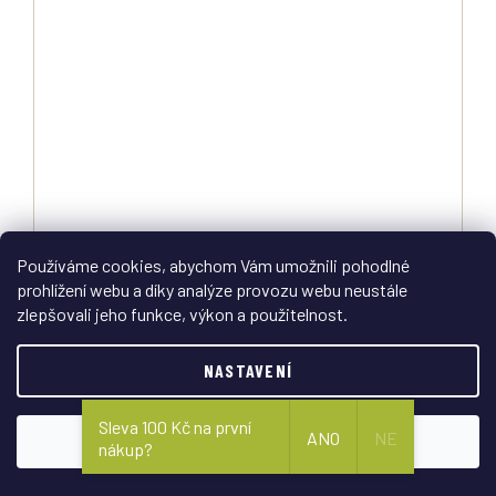
Pouzdro na slzný plyn 40ml Miltec
Používáme cookies, abychom Vám umožnili pohodlné
prohlížení webu a díky analýze provozu webu neustále
Skladem
zlepšovali jeho funkce, výkon a použitelnost.
DETAIL
225 Kč
NASTAVENÍ
Vyztužené pouzdro na slzný plyn o velikosti 40ml.
Sleva 100 Kč na první
ANO
NE
SOUHLASÍM
nákup?