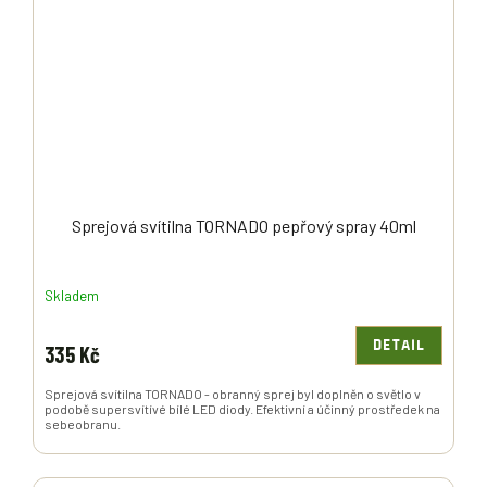
Sprejová svítilna TORNADO pepřový spray 40ml
Skladem
DETAIL
335 Kč
Sprejová svítilna TORNADO - obranný sprej byl doplněn o světlo v
podobě supersvítívé bílé LED diody. Efektivní a účinný prostředek na
sebeobranu.