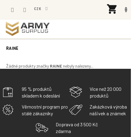
Přejít
NÁK
na
CZK
KOŠÍ
obsah
RAINE
Žádné produkty značky
RAINE
nebyly nalezeny...
95 % produktů
Více než 20 000
skladem k odeslání
produktů
Věrnostní program pro
Zakázková výroba
stálé zákazníky
nášivek a známek
Doprava od 3 500 Kč
zdarma