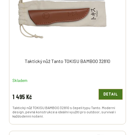
P
R
O
D
U
K
T
Ů
Taktický nůž Tanto TOKISU BAMBOO 32810
Skladem
DETAIL
1 495 Kč
Taktický nůž TOKISU BAMBOO 32810 s čepelí typu Tanto. Moderní
design, pevná konstrukce a ideální využití pro outdoor, survival i
každodenní nošení.