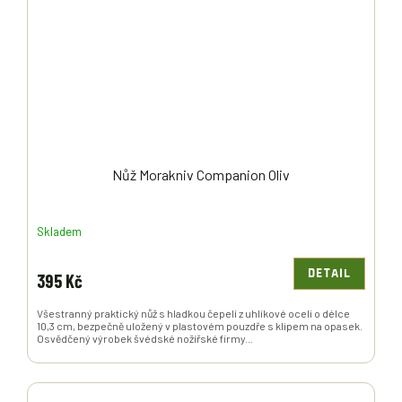
Nůž Morakniv Companion Oliv
Skladem
DETAIL
395 Kč
Všestranný praktický nůž s hladkou čepelí z uhlíkové oceli o délce
10,3 cm, bezpečně uložený v plastovém pouzdře s klipem na opasek.
Osvědčený výrobek švédské nožířské firmy...