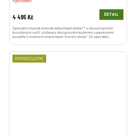
Vyprodáno
DETAIL
4 495 Kč
Speciální stylová lovecká dýka Death Adder™ s oboustranným
broušeným ostří, uložená v designovém koženém opaskovém
pouzdře s motivem jmenované "smrtící zmije". Ze speciální...
DOPORUČUJEME