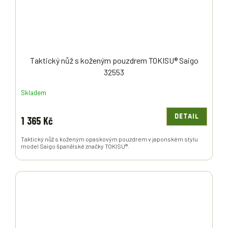
Taktický nůž s koženým pouzdrem TOKISU® Saigo
32553
Skladem
DETAIL
1 365 Kč
Taktický nůž s koženým opaskovým pouzdrem v japonském stylu
model Saigo španělské značky TOKISU®.