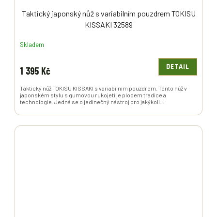
Taktický japonský nůž s variabilním pouzdrem TOKISU
KISSAKI 32589
Skladem
DETAIL
1 395 Kč
Taktický nůž TOKISU KISSAKI s variabilním pouzdrem. Tento nůž v
japonském stylu s gumovou rukojetí je plodem tradice a
technologie. Jedná se o jedinečný nástroj pro jakýkoli...