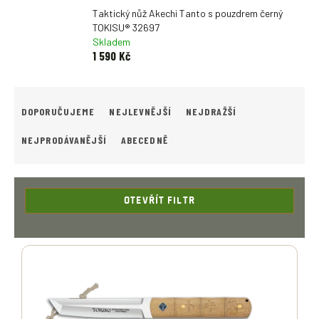
Taktický nůž Akechi Tanto s pouzdrem černý
TOKISU® 32697
Skladem
1 590 Kč
Ř
A
DOPORUČUJEME
NEJLEVNĚJŠÍ
NEJDRAŽŠÍ
Z
E
NEJPRODÁVANĚJŠÍ
ABECEDNĚ
N
Í
P
R
OTEVŘÍT FILTR
O
D
V
U
Ý
K
P
T
I
Ů
S