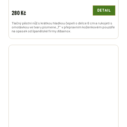
DETAIL
280 Kč
Tlačný pěstní nůž s krátkou hladkou čepelí o délce 6 cm a rukojetí s
omotávkou ve tvaru písmene „T“ v přepravním koženkovém pouzdře
na opasek od španělské firmy Albainox.