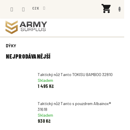
Přejít
NÁK
na
CZK
KOŠÍ
obsah
DÝKY
NEJPRODÁVANĚJŠÍ
Taktický nůž Tanto TOKISU BAMBOO 32810
Skladem
1 495 Kč
Taktický nůž Tanto s pouzdrem Albainox®
31618
Skladem
930 Kč