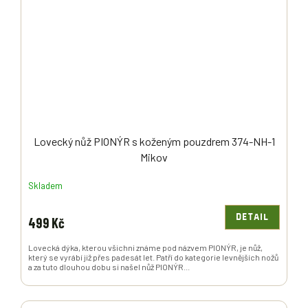
Lovecký nůž PIONÝR s koženým pouzdrem 374-NH-1
Mikov
Skladem
DETAIL
499 Kč
Lovecká dýka, kterou všichni známe pod názvem PIONÝR, je nůž,
který se vyrábí již přes padesát let. Patří do kategorie levnějších nožů
a za tuto dlouhou dobu si našel nůž PIONÝR...