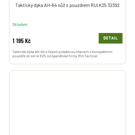
Taktický dýka AH-64 nůž s pouzdrem RUI K25 32392
Skladem
DETAIL
1 195 Kč
Taktická dýka AH-64 s čepelí potaženou titanem v kompaktním
pouzdře ze série K25 od španělské firmy RUI Tactical.