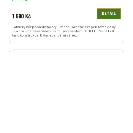
DETAIL
1 590 Kč
Taktický nůž japonského stylu model "Akechi" s čepelí Tanto délky
19,4 cm. Včetně variabilního pouzdra systému MOLLE. Pevná Full
tang konstrukce. Dýka legendární série...