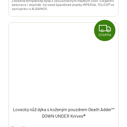
Zdobená templářská dýka s oboustranným hladkým ostří. Elegantní
dekorace / doplněk. Výrobek španělské značky IMPERIAL TOLE10® ve
spolupráci s ALBAINOX.
Z
ZDARMA
D
A
R
M
A
Lovecký nůž dýka s koženým pouzdrem Death Adder™
DOWN UNDER Knives®