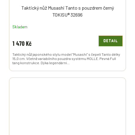
Taktický nůž Musashi Tanto s pouzdrem černý
TOKISU® 32696
Skladem
DETAIL
1 470 Kč
Taktický nůž japonského stylu model "Musashi" s čepelí Tanto délky
15,0 cm. Včetně variabilního pouzdra systému MOLLE. Pevná Full
tang konstrukce. Dýka legendární...