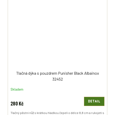
Tlačná dýka s pouzdrem Punisher Black Albainox
32452
Skladem
DETAIL
280 Kč
Tlačný pěstní nůž s krátkou hladkou čepelí o délce 8,8 cm a rukojetí s