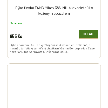
Dýka finská FANG Mikov 386-NH-4 lovecký nůž s
koženým pouzdrem
Skladem
DETAIL
655 Kč
Dýka s názvem FANG se vyrábí již několik desetiletí. Oblíbená je
hlavně u turisticky zaměřených zákazníků a nadšenců pro lov. Čepel
nože FANG má tvar zavazáku (nůž na zápich), a...