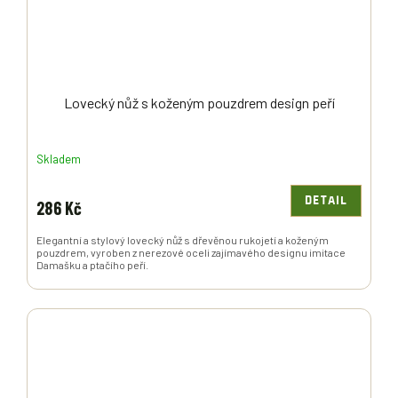
Lovecký nůž s koženým pouzdrem design peří
Skladem
DETAIL
286 Kč
Elegantní a stylový lovecký nůž s dřevěnou rukojetí a koženým
pouzdrem, vyroben z nerezové oceli zajímavého designu imitace
Damašku a ptačího peří.