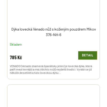
Dýka lovecká Venado nůž s koženým pouzdrem Mikov
376-NH-6
Skladem
DETAIL
785 Kč
VENADO (Venado znamená španělsky jelen) je lovecká dýka, která
patří mezi levnější a má z těchto nožů nejdelší tradici. Vyrábí se již
několik desetiletí a tuto loveckou dýku...