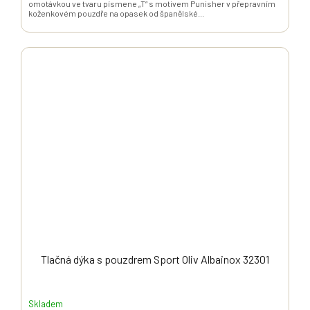
omotávkou ve tvaru písmene „T“ s motivem Punisher v přepravním
koženkovém pouzdře na opasek od španělské...
Tlačná dýka s pouzdrem Sport Oliv Albainox 32301
Skladem