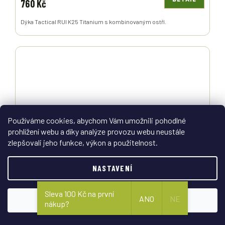
760 Kč
Dýka Tactical RUI K25 Titanium s kombinovaným ostří.
Používáme cookies, abychom Vám umožnili pohodlné
prohlížení webu a díky analýze provozu webu neustále
zlepšovali jeho funkce, výkon a použitelnost.
NASTAVENÍ
Sleva 100 Kč na první
ANO
NE
Lovecký nůž SKAUT dýka s koženým pouzdrem 375-
SOUHLASÍM
nákup?
NH-1 Mikov