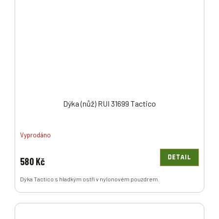
Dýka (nůž) RUI 31699 Tactico
Vyprodáno
DETAIL
580 Kč
Dýka Tactico s hladkým ostří v nylonovém pouzdrem.