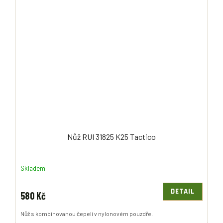
Nůž RUI 31825 K25 Tactico
Skladem
DETAIL
580 Kč
Nůž s kombinovanou čepelí v nylonovém pouzdře.