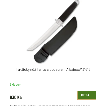
Taktický nůž Tanto s pouzdrem Albainox® 31618
Skladem
DETAIL
930 Kč
Taktický nůž "Tactical Tanto" španělské značky Albainox® s čepelí