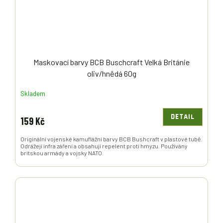
Maskovací barvy BCB Buschcraft Velká Británie
oliv/hnědá 60g
Skladem
DETAIL
159 Kč
Originální vojenské kamuflážní barvy BCB Bushcraft v plastové tubě.
Odrážejí infra záření a obsahují repelent proti hmyzu. Používány
britskou armády a vojsky NATO.