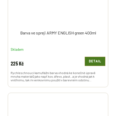
Barva ve spreji ARMY ENGLISH green 400ml
Skladem
DETAIL
225 Kč
Rychleschnoucí kamuflážní barva vhodná ke konečné úpravě
mnoha materiálů jako např.kov, dřevo, plast...a je vhodná jak k
vnitřnímu, tak i k venkovnímu použití v barevném odstínu...