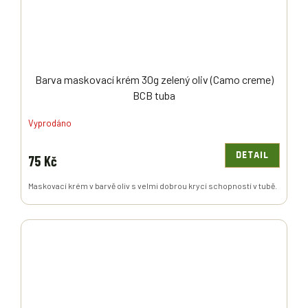
Barva maskovací krém 30g zelený oliv (Camo creme)
BCB tuba
Vyprodáno
DETAIL
75 Kč
Maskovací krém v barvě oliv s velmi dobrou krycí schopností v tubě.