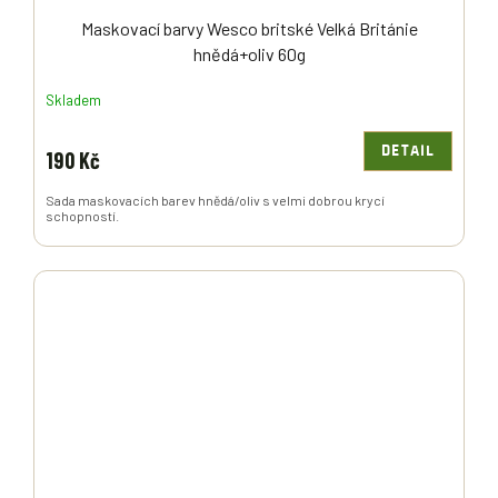
Maskovací barvy Wesco britské Velká Británie
hnědá+oliv 60g
Skladem
DETAIL
190 Kč
Sada maskovacích barev hnědá/oliv s velmi dobrou krycí
schopností.