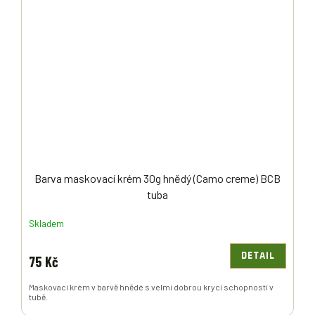
Barva maskovací krém 30g hnědý (Camo creme) BCB
tuba
Skladem
DETAIL
75 Kč
Maskovací krém v barvě hnědé s velmi dobrou krycí schopností v
tubě.