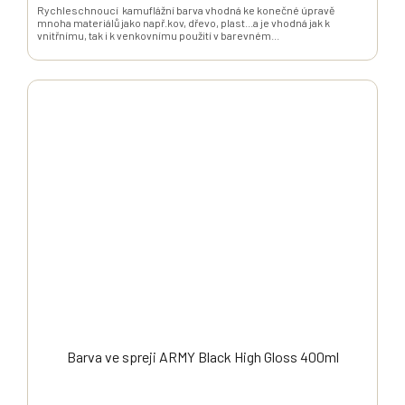
Rychleschnoucí kamuflážní barva vhodná ke konečné úpravě
mnoha materiálů jako např.kov, dřevo, plast...a je vhodná jak k
vnitřnímu, tak i k venkovnímu použití v barevném...
Barva ve spreji ARMY Black High Gloss 400ml