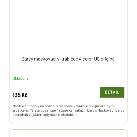
Barvy maskovací v krabičce 4 color US originál
Skladem
DETAIL
135 Kč
Maskovací barvy na obličej v plastové krabičce s vyjímatelným
zrcátkem. Paleta obsahuje 4 různé kamuflážní barvy. Maskovací barvy
pomáhají vojákům splynout s okolním...