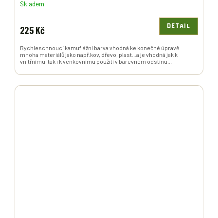
Skladem
DETAIL
225 Kč
Rychleschnoucí kamuflážní barva vhodná ke konečné úpravě
mnoha materiálů jako např.kov, dřevo, plast...a je vhodná jak k
vnitřnímu, tak i k venkovnímu použití v barevném odstínu...