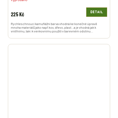
DETAIL
225 Kč
Rychleschnoucí kamuflážní barva vhodná ke konečné úpravě
mnoha materiálů jako např.kov, dřevo, plast...a je vhodná jak k
vnitřnímu, tak i k venkovnímu použití v barevném odstínu...