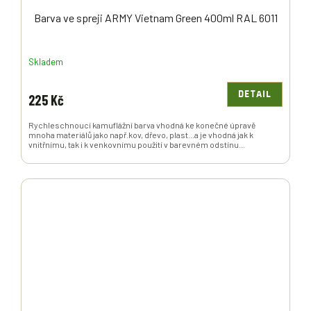
Barva ve spreji ARMY Vietnam Green 400ml RAL 6011
Skladem
DETAIL
225 Kč
Rychleschnoucí kamuflážní barva vhodná ke konečné úpravě
mnoha materiálů jako např.kov, dřevo, plast...a je vhodná jak k
vnitřnímu, tak i k venkovnímu použití v barevném odstínu...