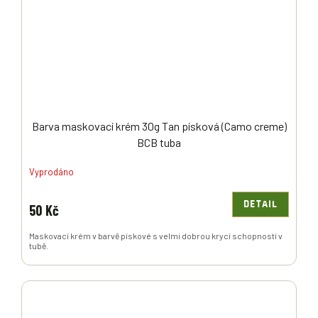
Barva maskovací krém 30g Tan písková (Camo creme)
BCB tuba
Vyprodáno
DETAIL
50 Kč
Maskovací krém v barvě pískové s velmi dobrou krycí schopností v
tubě.