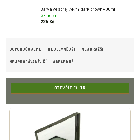
Barva ve spreji ARMY dark brown 400ml
Skladem
225 Kč
Ř
A
DOPORUČUJEME
NEJLEVNĚJŠÍ
NEJDRAŽŠÍ
Z
E
NEJPRODÁVANĚJŠÍ
ABECEDNĚ
N
Í
P
R
OTEVŘÍT FILTR
O
D
V
U
Ý
K
P
T
I
Ů
S