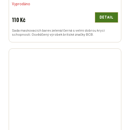
Vyprodáno
DETAIL
110 Kč
Sada maskovacích barev zelená/černá s velmi dobrou krycí
schopností. Osvědčený výrobek britské značky BCB.