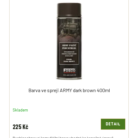
Barva ve spreji ARMY dark brown 400ml
Skladem
DETAIL
225 Kč
Rychleschnoucí kamuflážní barva vhodná ke konečné úpravě