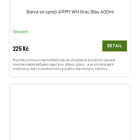
Barva ve spreji ARMY WH Grau Blau 400ml
Skladem
DETAIL
225 Kč
Rychleschnoucí kamuflážní barva vhodná ke konečné úpravě
mnoha materiálů jako např.kov, dřevo, plast...a je vhodná jak k
vnitřnímu, tak i k venkovnímu použití v barevném odstínu...