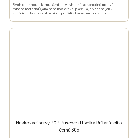
Rychleschnoucí kamuflážní barva vhodná ke konečné úpravě
mnoha materiálů jako např.kov, dřevo, plast...a je vhodná jak k
vnitřnímu, tak i k venkovnímu použití v barevném odstínu...
Maskovací barvy BCB Buschcraft Velká Británie oliv/
černá 30g