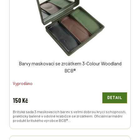
P
R
O
D
U
K
T
Ů
Barvy maskovací se zrcátkem 3-Colour Woodland
BCB®
Vyprodáno
DETAIL
150 Kč
Britská sada 3 maskovacích barev s velmi dobrou krycí schopností,
prakticky balené v odolné krabičce se zrcátkem. Oficiální armádní
produkt britského výrobce BCB®...