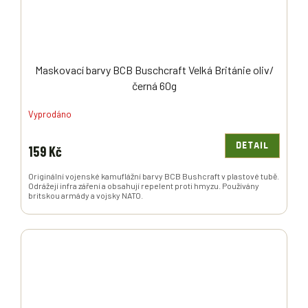
Maskovací barvy BCB Buschcraft Velká Británie oliv/
černá 60g
Vyprodáno
DETAIL
159 Kč
Originální vojenské kamuflážní barvy BCB Bushcraft v plastové tubě.
Odrážejí infra záření a obsahují repelent proti hmyzu. Používány
britskou armády a vojsky NATO.