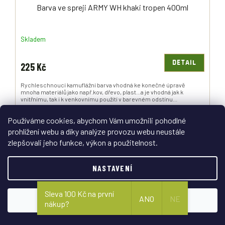
Barva ve spreji ARMY WH khaki tropen 400ml
Skladem
DETAIL
225 Kč
Rychleschnoucí kamuflážní barva vhodná ke konečné úpravě
mnoha materiálů jako např.kov, dřevo, plast...a je vhodná jak k
vnitřnímu, tak i k venkovnímu použití v barevném odstínu...
Používáme cookies, abychom Vám umožnili pohodlné
prohlížení webu a díky analýze provozu webu neustále
zlepšovali jeho funkce, výkon a použitelnost.
NASTAVENÍ
Sleva 100 Kč na první
ANO
NE
SOUHLASÍM
nákup?