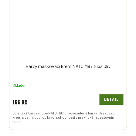
Barvy maskovací krém NATO M97 tuba Oliv
Skladem
DETAIL
165 Kč
Vojenské barvy v tubě NATO M97 olivově zelené barvy. Maskovací
krém s velmi dobrou krycí schopností v praktickém cestovním
balení.