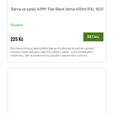
Barva ve spreji ARMY Flat Black černá 400ml RAL 9021
Skladem
DETAIL
225 Kč
Rychleschnoucí kamuflážní barva vhodná ke konečné úpravě
mnoha materiálů jako např.kov, dřevo, plast...a je vhodná jak k
vnitřnímu, tak i k venkovnímu použití v barevném odstínu...