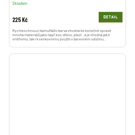
Skladem
DETAIL
225 Kč
Rychleschnoucí kamuflážní barva vhodná ke konečné úpravě
mnoha materiálů jako např.kov, dřevo, plast...a je vhodná jak k
vnitřnímu, tak i k venkovnímu použití v barevném odstínu...