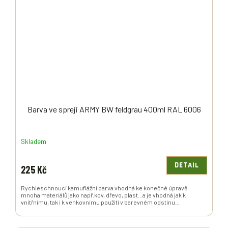
Barva ve spreji ARMY BW feldgrau 400ml RAL 6006
Skladem
DETAIL
225 Kč
Rychleschnoucí kamuflážní barva vhodná ke konečné úpravě
mnoha materiálů jako např.kov, dřevo, plast...a je vhodná jak k
vnitřnímu, tak i k venkovnímu použití v barevném odstínu...