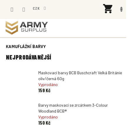
Přejít
NÁK
na
CZK
KOŠÍ
obsah
KAMUFLÁŽNÍ BARVY
NEJPRODÁVANĚJŠÍ
Maskovací barvy BCB Buschcraft Velká Británie
oliv/černá 60g
Vyprodáno
159 Kč
Barvy maskovací se zrcátkem 3-Colour
Woodland BCB®
Vyprodáno
150 Kč