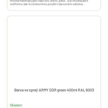
mnoha materiálů jako např.kov, dřevo, plast...a je vhodná jak k
vnitřnímu, tak i k venkovnímu použití v barevném odstínu...
Barva ve spreji ARMY DDR green 400ml RAL 6003
Skladem