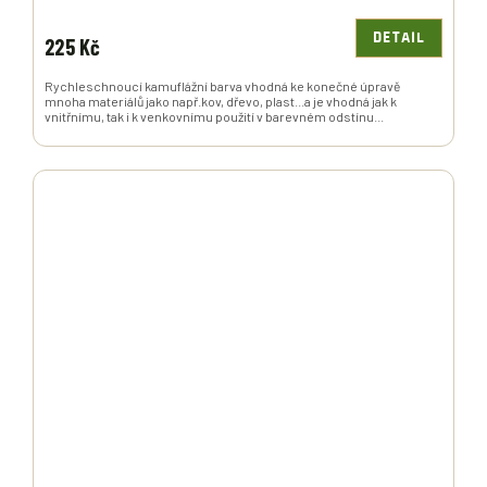
DETAIL
225 Kč
Rychleschnoucí kamuflážní barva vhodná ke konečné úpravě
mnoha materiálů jako např.kov, dřevo, plast...a je vhodná jak k
vnitřnímu, tak i k venkovnímu použití v barevném odstínu...