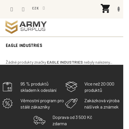
Přejít
NÁK
na
CZK
KOŠÍ
obsah
EAGLE INDUSTRIES
Žádné produkty značky
EAGLE INDUSTRIES
nebyly nalezeny...
95 % produktů
Více než 20 000
skladem k odeslání
produktů
Věrnostní program pro
Zakázková výroba
stálé zákazníky
nášivek a známek
Doprava od 3 500 Kč
zdarma