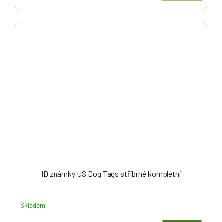
ID známky US Dog Tags stříbrné kompletní
Skladem