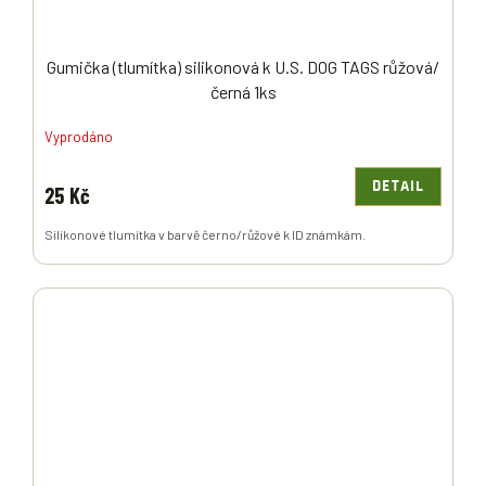
Gumička (tlumítka) silikonová k U.S. DOG TAGS růžová/
černá 1ks
Vyprodáno
DETAIL
25 Kč
Silikonové tlumítka v barvě černo/růžové k ID známkám.