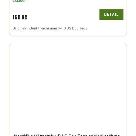
Skladem
DETAIL
150 Kč
Originální identifikační známky ID US Dog Tags.
Identifikační známky ID US Dog Tags originál stříbrné -