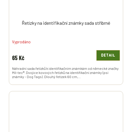
Řetízky na identifikační známky sada stříbrné
Vyprodáno
DETAIL
65 Kč
Náhradní sada řetízků k identifikačním známkám od německé značky
Mil-tec®. Dvojice kovových řetízků na identifikační známky (psí
známky - Dog Tags). Dlouhý řetízek 60 cm,...