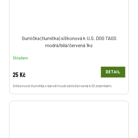
Gumička (tlumítka) silikonová k U.S. DOG TAGS
modrá/bílá/červená 1ks
Skladem
DETAIL
25 Kč
Silikonové tlumítka v barvě modrobíločervená k ID známkám.