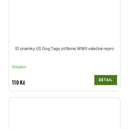
ID známky US Dog Tags stříbrné WWII válečné repro
Skladem
DETAIL
110 Kč