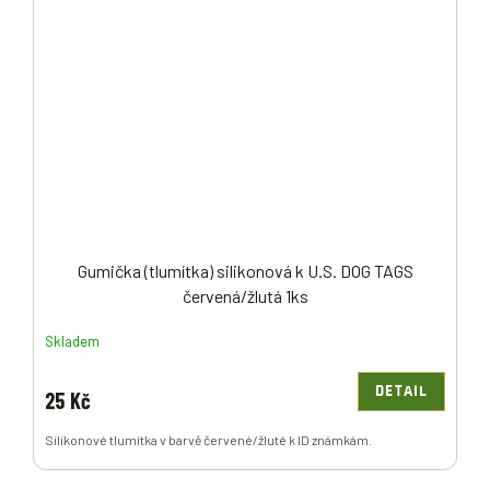
Gumička (tlumítka) silikonová k U.S. DOG TAGS
červená/žlutá 1ks
Skladem
DETAIL
25 Kč
Silikonové tlumítka v barvě červené/žluté k ID známkám.