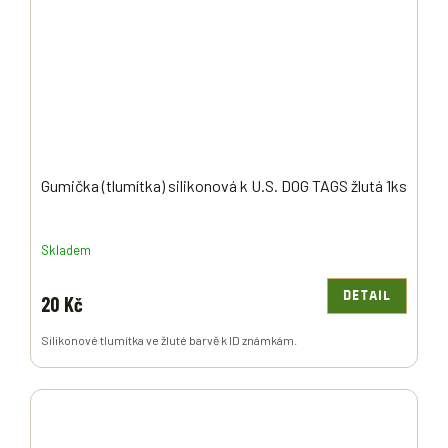
Gumička (tlumítka) silikonová k U.S. DOG TAGS žlutá 1ks
Skladem
DETAIL
20 Kč
Silikonové tlumítka ve žluté barvě k ID známkám.