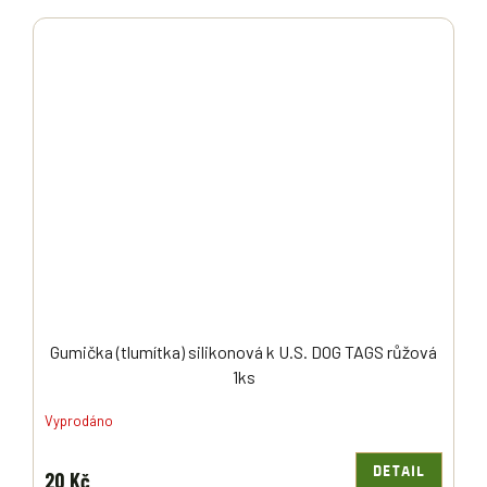
Gumička (tlumítka) silikonová k U.S. DOG TAGS růžová
1ks
Vyprodáno
DETAIL
20 Kč