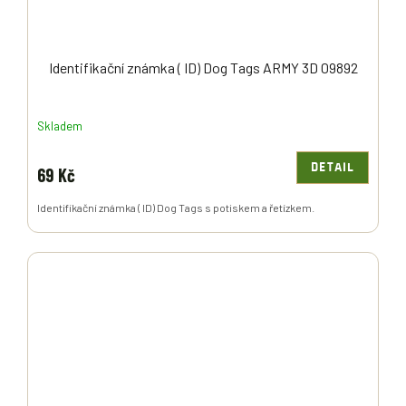
Identifikační známka ( ID) Dog Tags ARMY 3D 09892
Skladem
DETAIL
69 Kč
Identifikační známka ( ID) Dog Tags s potiskem a řetízkem.