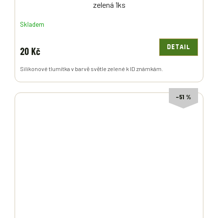
zelená 1ks
Skladem
DETAIL
20 Kč
Silikonové tlumítka v barvě světle zelené k ID známkám.
–51 %