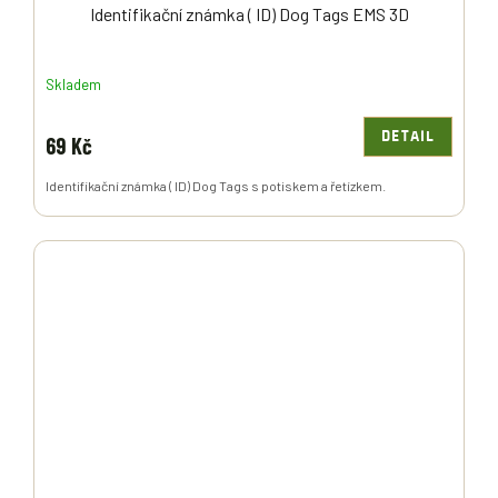
Identifikační známka ( ID) Dog Tags EMS 3D
Skladem
DETAIL
69 Kč
Identifikační známka ( ID) Dog Tags s potiskem a řetízkem.