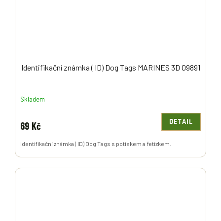
Identifikační známka ( ID) Dog Tags MARINES 3D 09891
Skladem
DETAIL
69 Kč
Identifikační známka ( ID) Dog Tags s potiskem a řetízkem.