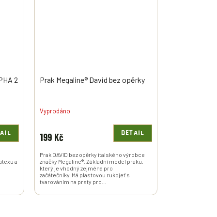
LPHA 2
Prak Megaline® David bez opěrky
Vyprodáno
AIL
DETAIL
199 Kč
Prak DAVID bez opěrky italského výrobce
latexu a
značky Megaline®. Základní model praku,
který je vhodný zejména pro
začátečníky. Má plastovou rukojeť s
tvarováním na prsty pro...