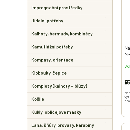
Impregnační prostředky
Jídelní potřeby
Kalhoty, bermudy, kombinézy
Kamuflážní potřeby
Ná
Me
Kompasy, orientace
Sk
Klobouky, čepice
55
Komplety (kalhoty + blůzy)
Náh
výr
Košile
pro
Kukly, obličejové masky
Lana, šňůry, provazy, karabiny