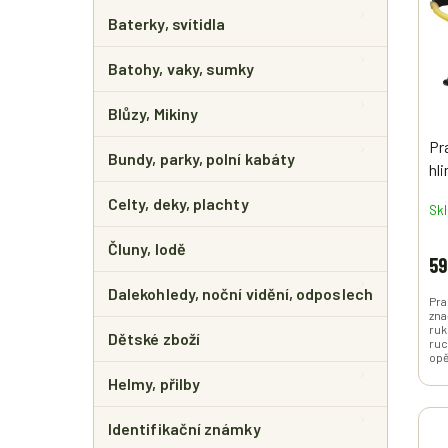
E
I
R
L
Baterky, svítidla
S
O
P
D
Batohy, vaky, sumky
R
U
O
K
Blůzy, Mikiny
D
T
U
Ů
Pr
Bundy, parky, polní kabáty
K
hl
T
Ů
Celty, deky, plachty
Sk
Čluny, lodě
59
Dalekohledy, noční vidění, odposlech
Pra
zna
ruk
Dětské zboží
ruc
opě
Helmy, přilby
Identifikační známky