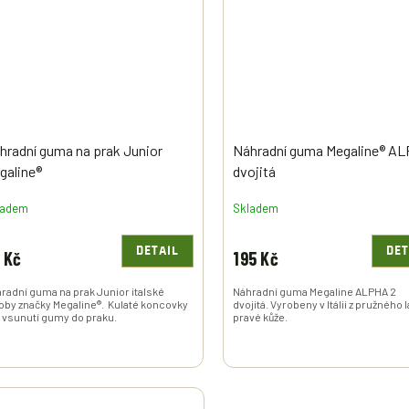
hradní guma na prak Junior
Náhradní guma Megaline® A
galine®
dvojitá
ladem
Skladem
DETAIL
DET
 Kč
195 Kč
radní guma na prak Junior italské
Náhradní guma Megaline ALPHA 2
oby značky Megaline®. Kulaté koncovky
dvojitá. Vyrobeny v Itálii z pružného 
 vsunutí gumy do praku.
pravé kůže.