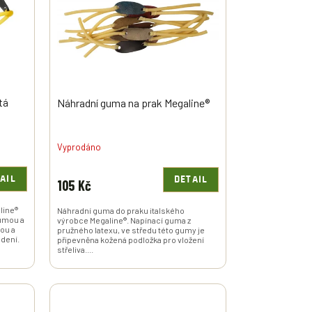
tá
Náhradní guma na prak Megaline®
Vyprodáno
AIL
DETAIL
105 Kč
line®
Náhradní guma do praku italského
gumou a
výrobce Megaline®. Napínací guma z
nou a
pružného latexu, ve středu této gumy je
edení.
připevněna kožená podložka pro vložení
střeliva....