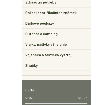
Zdravotní potřeby
Ražba identifikačních známek
Dárkové poukazy
Outdoor a camping
Vlajky, nášivky a insignie
Vojenská a taktická výstroj
Značky
CENA
55
Kč
595
Kč