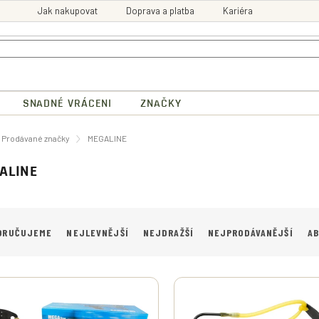
Jak nakupovat
Doprava a platba
Kariéra
SNADNÉ VRÁCENI
ZNAČKY
ů
Prodávané značky
MEGALINE
ALINE
ORUČUJEME
NEJLEVNĚJŠÍ
NEJDRAŽŠÍ
NEJPRODÁVANĚJŠÍ
A