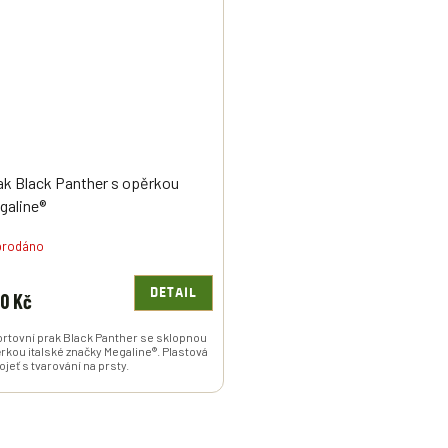
ak Black Panther s opěrkou
galine®
prodáno
DETAIL
0 Kč
rtovní prak Black Panther se sklopnou
rkou italské značky Megaline®. Plastová
ojeť s tvarování na prsty.
O