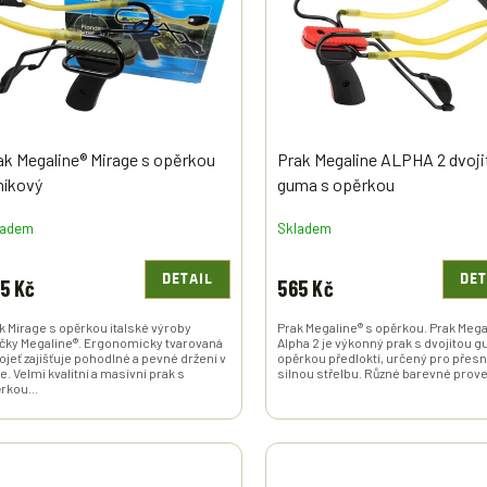
ak Megaline® Mirage s opěrkou
Prak Megaline ALPHA 2 dvoji
iníkový
guma s opěrkou
ladem
Skladem
DETAIL
DET
5 Kč
565 Kč
k Mirage s opěrkou italské výroby
Prak Megaline® s opěrkou. Prak Mega
čky Megaline®. Ergonomicky tvarovaná
Alpha 2 je výkonný prak s dvojitou 
ojeť zajišťuje pohodlné a pevné držení v
opěrkou předloktí, určený pro přes
e. Velmi kvalitní a masívní prak s
silnou střelbu. Různé barevné prov
rkou...