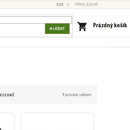
CZK
PŘIHLÁŠENÍ
NÁKUPNÍ
Prázdný košík
HLEDAT
KOŠÍK
7
položek celkem
BECEDNĚ