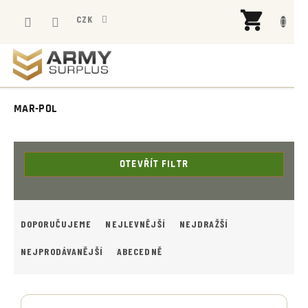
Přejít
NÁK
na
CZK
KOŠÍ
obsah
MAR-POL
OTEVŘÍT FILTR
Ř
A
DOPORUČUJEME
NEJLEVNĚJŠÍ
NEJDRAŽŠÍ
Z
E
NEJPRODÁVANĚJŠÍ
ABECEDNĚ
N
Í
V
P