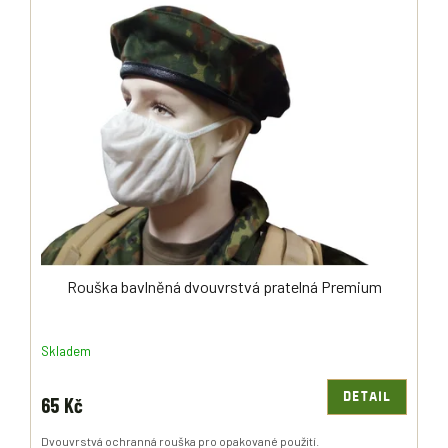
Ý
R
P
O
I
D
S
U
P
K
R
T
O
Ů
D
U
K
T
Ů
Rouška bavlněná dvouvrstvá pratelná Premium
Skladem
DETAIL
65 Kč
Dvouvrstvá ochranná rouška pro opakované použití.