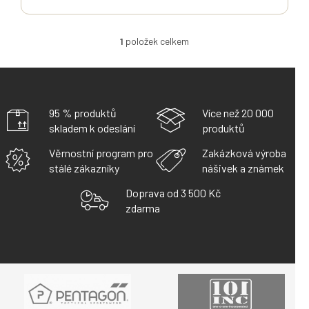
1
položek celkem
O
V
L
Á
D
A
95 % produktů
Více než 20 000
C
skladem k odeslání
produktů
Í
P
Věrnostní program pro
Zakázková výroba
R
stálé zákazníky
nášivek a známek
V
K
Doprava od 3 500 Kč
Y
zdarma
V
Ý
P
I
S
U