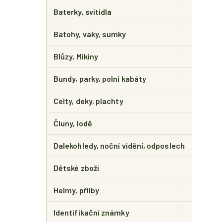
E
L
Baterky, svítidla
Batohy, vaky, sumky
Blůzy, Mikiny
Bundy, parky, polní kabáty
Celty, deky, plachty
Čluny, lodě
Dalekohledy, noční vidění, odposlech
Dětské zboží
Helmy, přilby
Identifikační známky