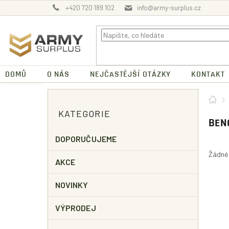
Přejít
+420 720 189 102
info@army-surplus.cz
na
obsah
DOMŮ
O NÁS
NEJČASTĚJŠÍ OTÁZKY
KONTAKT
P
Dom
O
Přeskočit
KATEGORIE
kategorie
S
BEN
T
R
DOPORUČUJEME
A
Žádné
N
AKCE
N
Í
NOVINKY
P
A
VÝPRODEJ
N