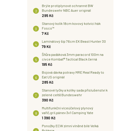
Brýle protiplynové ochranné BW
Bundeswehr NBC Auer originál
295 Kč
Stanový kolík 18cm kovový kotvící hák
Fosco™
7 Kč
Laminátový šíp 76cm EK Beast Hunter 30
79 Kč
Šňůra padáková 3mm paracord 100m na
cívce Kombat® Tactical Black černá
195 Kč
Bojová dávka potravy MRE Meal Ready to
Eat US originál
285 Kč
Stanové tyčky a kolíky sada příslušenství k
zelené celtě Bundeswehr
390 Kč
Multifunkční víceúčelový plynový
vařič,gril,pánev 3v1 Camping Yate
1 390 Kč
Ponožky ECW zimní vlněné bílé Velká
Británie