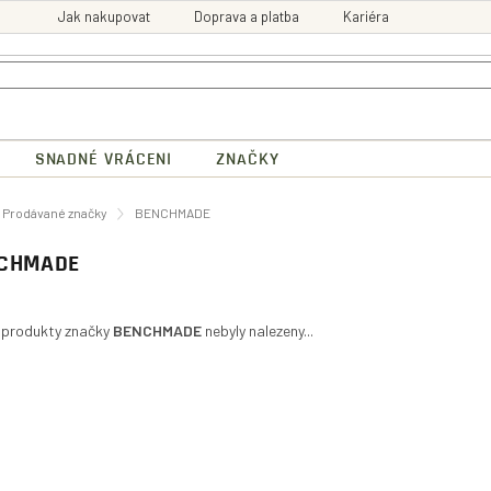
Jak nakupovat
Doprava a platba
Kariéra
SNADNÉ VRÁCENI
ZNAČKY
ů
Prodávané značky
BENCHMADE
CHMADE
 produkty značky
BENCHMADE
nebyly nalezeny...