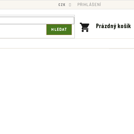
CZK
PŘIHLÁŠENÍ
NÁKUPNÍ
Prázdný košík
HLEDAT
KOŠÍK