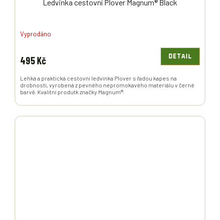
Ledvinka cestovní Plover Magnum® Black
Vyprodáno
DETAIL
495 Kč
Lehká a praktická cestovní ledvinka Plover s řadou kapes na
drobnosti, vyrobená z pevného nepromokavého materiálu v černé
barvě. Kvalitní produtk značky Magnum®.