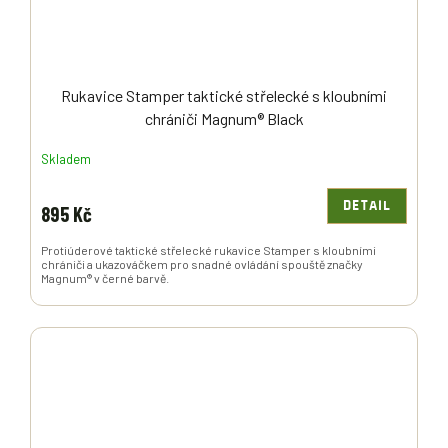
Rukavice Stamper taktické střelecké s kloubními
chrániči Magnum® Black
Skladem
DETAIL
895 Kč
Protiúderové taktické střelecké rukavice Stamper s kloubními
chrániči a ukazováčkem pro snadné ovládání spouště značky
Magnum® v černé barvě.