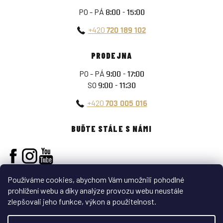
PO - PÁ
8:00 - 15:00
+420
720 189 102
PRODEJNA
PO - PÁ
9:00 - 17:00
SO
9:00 - 11:30
+420
703 005 016
BUĎTE STÁLE S NÁMI
Používáme cookies, abychom Vám umožnili pohodlné
prohlížení webu a díky analýze provozu webu neustále
zlepšovali jeho funkce, výkon a použitelnost.
Vytvořil Shoptet