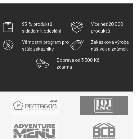
L
Á
D
A
95 % produktů
Více než 20 000
C
skladem k odeslání
produktů
Í
P
Věrnostní program pro
Zakázková výroba
R
stálé zákazníky
nášivek a známek
V
K
Doprava od 3 500 Kč
Y
zdarma
V
Ý
P
I
S
U