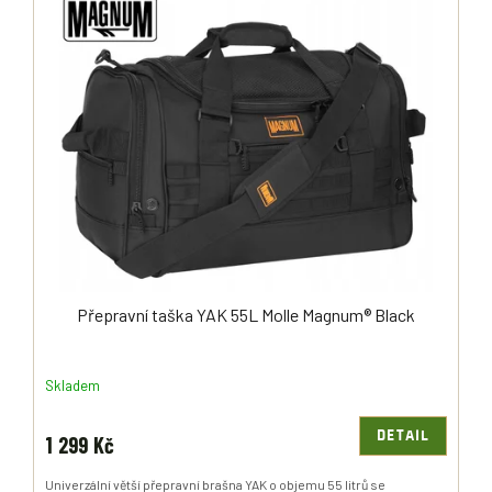
Ý
R
P
O
I
D
S
U
P
K
R
T
O
Ů
D
U
K
T
Ů
Přepravní taška YAK 55L Molle Magnum® Black
Skladem
DETAIL
1 299 Kč
Univerzální větší přepravní brašna YAK o objemu 55 litrů se