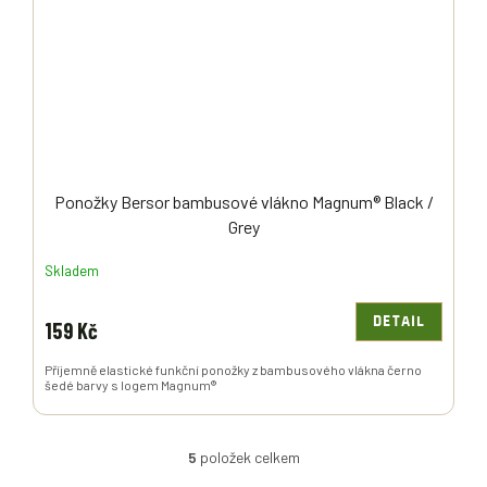
Ponožky Bersor bambusové vlákno Magnum® Black /
Grey
Skladem
DETAIL
159 Kč
Příjemně elastické funkční ponožky z bambusového vlákna černo
šedé barvy s logem Magnum®
5
položek celkem
O
V