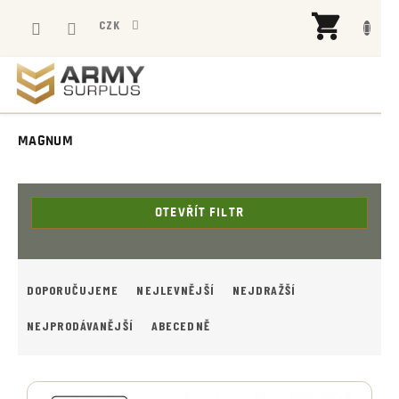
Přejít
NÁK
na
CZK
KOŠÍ
obsah
MAGNUM
OTEVŘÍT FILTR
Ř
A
DOPORUČUJEME
NEJLEVNĚJŠÍ
NEJDRAŽŠÍ
Z
E
NEJPRODÁVANĚJŠÍ
ABECEDNĚ
N
Í
V
P