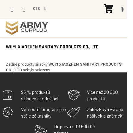
Přejít
NÁK
na
CZK
KOŠÍ
obsah
WUYI XIAOZHEN SANITARY PRODUCTS CO., LTD
Žádné produkty značky
WUYI XIAOZHEN SANITARY PRODUCTS
CO., LTD
nebyly nalezeny...
95 % produktů
Více než 20 000
skladem k odeslání
produktů
Věrnostní program pro
Zakázková výroba
stálé zákazníky
nášivek a známek
Doprava od 3 500 Kč
zdarma