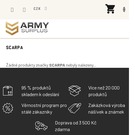
Přejít
NÁK
na
CZK
KOŠÍ
obsah
SCARPA
Žádné produkty značky
SCARPA
nebyly nalezeny...
95 % produktů
Více než 20 000
skladem k odeslání
produktů
Věrnostní program pro
Zakázková výroba
stálé zákazníky
nášivek a známek
Doprava od 3 500 Kč
zdarma