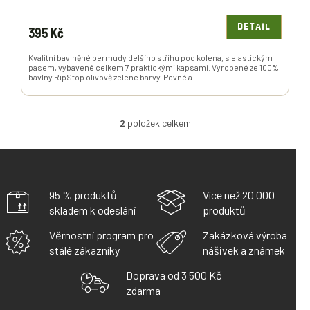
DETAIL
395 Kč
Kvalitní bavlněné bermudy delšího střihu pod kolena, s elastickým
pasem, vybavené celkem 7 praktickými kapsami. Vyrobené ze 100%
bavlny RipStop olivově zelené barvy. Pevné a...
2
položek celkem
O
V
L
Á
D
A
95 % produktů
Více než 20 000
C
skladem k odeslání
produktů
Í
P
Věrnostní program pro
Zakázková výroba
R
stálé zákazníky
nášivek a známek
V
K
Doprava od 3 500 Kč
Y
zdarma
V