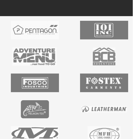
Ý
P
I
S
U