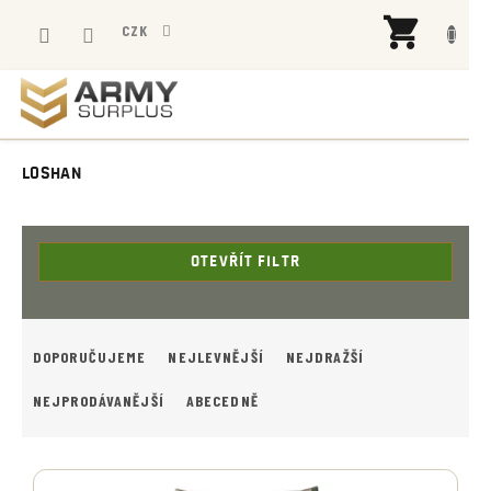
Přejít
NÁK
na
CZK
KOŠÍ
obsah
LOSHAN
OTEVŘÍT FILTR
Ř
A
DOPORUČUJEME
NEJLEVNĚJŠÍ
NEJDRAŽŠÍ
Z
E
NEJPRODÁVANĚJŠÍ
ABECEDNĚ
N
Í
V
P