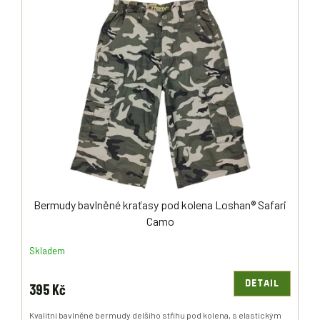
Ý
R
P
O
I
D
S
U
P
K
R
T
O
Ů
D
U
K
T
Ů
Bermudy bavlněné kraťasy pod kolena Loshan® Safari
Camo
Skladem
DETAIL
395 Kč
Kvalitní bavlněné bermudy delšího střihu pod kolena, s elastickým