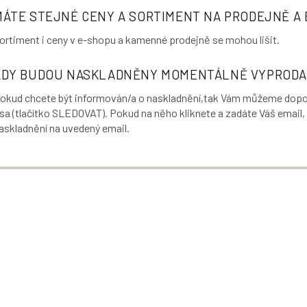
MÁTE STEJNÉ CENY A SORTIMENT NA PRODEJNĚ A
ortiment i ceny v e-shopu a kamenné p
rodejně se mohou li
šit.
KDY BUDOU NASKLADNĚNY MOMENTÁLNĚ VYPRODA
okud chcete být informován/a o naskladnění,tak Vám můžeme doporu
sa (tlačítko SLEDOVAT). Pokud na něho kliknete a zadáte Váš email
askladnění na uvedený email.