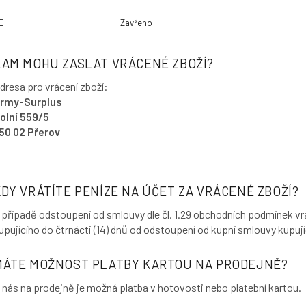
E
Zavřeno
KAM MOHU ZASLAT VRÁCENÉ ZBOŽÍ?
dresa pro vrácení zboží:
rmy-Surplus
olní 559/5
50 02 Přerov
KDY VRÁTÍTE PENÍZE NA ÚČET ZA VRÁCENÉ ZBOŽÍ?
 případě odstoupení od smlouvy dle čl. 1.29 obchodních podmínek vrá
upujícího do čtrnácti (14) dnů od odstoupení od kupní smlouvy kupuj
MÁTE MOŽNOST PLATBY KARTOU NA PRODEJNĚ?
 nás na prodejně je možná platba v hotovosti nebo platební kartou.