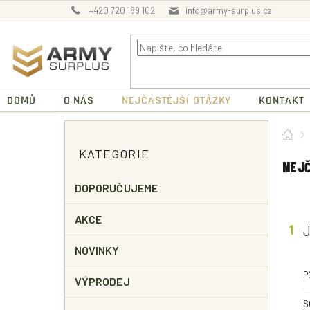
Přejít
+420 720 189 102
info@army-surplus.cz
na
obsah
DOMŮ
O NÁS
NEJČASTĚJŠÍ OTÁZKY
KONTAKT
P
Dom
O
Přeskočit
KATEGORIE
kategorie
S
NEJČ
T
R
DOPORUČUJEME
A
N
AKCE
N
Í
NOVINKY
P
P
A
VÝPRODEJ
N
S