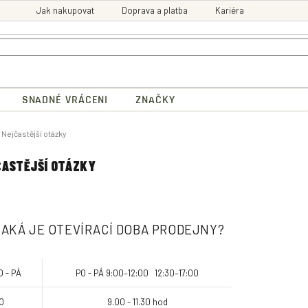
Jak nakupovat
Doprava a platba
Kariéra
SNADNÉ VRÁCENI
ZNAČKY
ů
Nejčastější otázky
ASTĚJŠÍ OTÁZKY
JAKÁ JE OTEVÍRACÍ DOBA PRODEJNY?
O - PÁ
PO - PÁ 9:00–12:00 12:30–17:00
O
9.00 - 11.30 hod