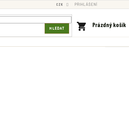
CZK
PŘIHLÁŠENÍ
NÁKUPNÍ
Prázdný košík
HLEDAT
KOŠÍK