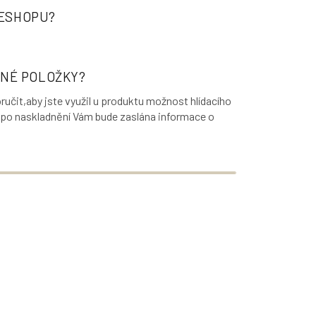
 ESHOPU?
NÉ POLOŽKY?
čit,aby jste využil u produktu možnost hlídacího
, po naskladnění Vám bude zaslána informace o