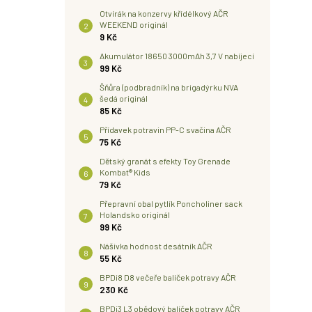
Otvírák na konzervy křídélkový AČR
WEEKEND originál
9 Kč
Akumulátor 18650 3000mAh 3,7 V nabíjecí
99 Kč
Šňůra (podbradník) na brigadýrku NVA
šedá originál
85 Kč
Přídavek potravin PP-C svačina AČR
75 Kč
Dětský granát s efekty Toy Grenade
Kombat® Kids
79 Kč
Přepravní obal pytlík Poncholiner sack
Holandsko originál
99 Kč
Nášivka hodnost desátník AČR
55 Kč
BPDi8 D8 večeře balíček potravy AČR
230 Kč
BPDi3 L3 obědový balíček potravy AČR