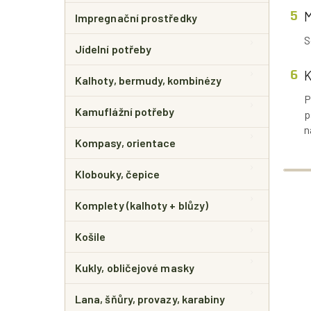
Impregnační prostředky
S
Jídelní potřeby
Kalhoty, bermudy, kombinézy
P
Kamuflážní potřeby
p
n
Kompasy, orientace
Klobouky, čepice
Komplety (kalhoty + blůzy)
Košile
Kukly, obličejové masky
Lana, šňůry, provazy, karabiny