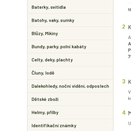
E
L
Baterky, svítidla
N
Batohy, vaky, sumky
Blůzy, Mikiny
A
A
Bundy, parky, polní kabáty
P
7
Celty, deky, plachty
Čluny, lodě
Dalekohledy, noční vidění, odposlech
V
k
Dětské zboží
Helmy, přilby
U
Identifikační známky