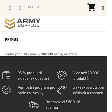
Přejít
NÁK
na
CZK
KOŠÍ
obsah
PRIMUS
Žádné produkty značky
PRIMUS
nebyly nalezeny...
95 % produktů
Více než 20 000
skladem k odeslání
produktů
Věrnostní program pro
Zakázková výroba
stálé zákazníky
nášivek a známek
Doprava od 3 500 Kč
zdarma