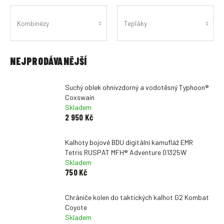
Kombinézy
Tepláky
NEJPRODÁVANĚJŠÍ
Suchý oblek ohnivzdorný a vodotěsný Typhoon®
Coxswain
Skladem
2 950 Kč
Kalhoty bojové BDU digitální kamufláž EMR
Tetris RUSPAT MFH® Adventure 01325W
Skladem
750 Kč
Chrániče kolen do taktických kalhot G2 Kombat
Coyote
Skladem