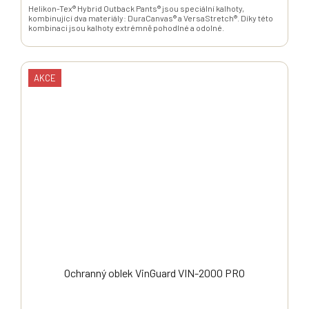
Helikon-Tex® Hybrid Outback Pants® jsou speciální kalhoty,
kombinující dva materiály: DuraCanvas® a VersaStretch®. Díky této
kombinaci jsou kalhoty extrémně pohodlné a odolné.
AKCE
Ochranný oblek VinGuard VIN-2000 PRO