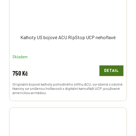
Kalhoty US bojové ACU RipStop UCP nehořlavé
Skladem
DETAIL
750 Kč
Originální bojové kalhoty pohodlného střihu ACU, vyrobené z odolné
tkaniny se sníženou hořlavostí v digitální kamufláži UCP, používané
americkou armádou.