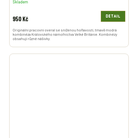
Skladem
DETAIL
950 Kč
Originální pracovní overal se sníženou hořlavostí, tmavě modrá
kombinéza Královského námořnictva Velké Británie. Kombinézy
obsahují různé nášivky.