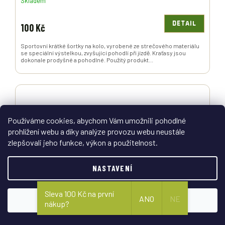
Skladem
DETAIL
100 Kč
Sportovní krátké šortky na kolo, vyrobené ze strečového materiálu
se speciální výstelkou, zvyšující pohodlí při jízdě. Kraťasy jsou
dokonale prodyšné a pohodlné. Použitý produkt...
Používáme cookies, abychom Vám umožnili pohodlné
prohlížení webu a díky analýze provozu webu neustále
zlepšovali jeho funkce, výkon a použitelnost.
NASTAVENÍ
Sleva 100 Kč na první
ANO
NE
SOUHLASÍM
nákup?