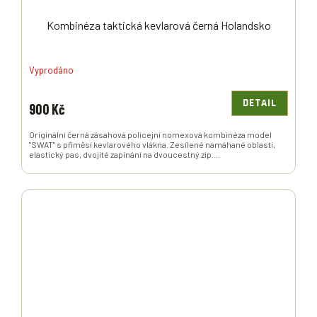
Kombinéza taktická kevlarová černá Holandsko
Vyprodáno
DETAIL
900 Kč
Originální černá zásahová policejní nomexová kombinéza model
"SWAT" s příměsí kevlarového vlákna. Zesílené namáhané oblasti,
elastický pas, dvojité zapínání na dvoucestný zip....