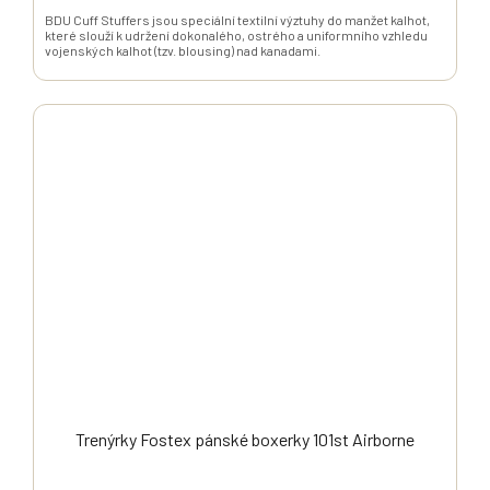
BDU Cuff Stuffers jsou speciální textilní výztuhy do manžet kalhot,
které slouží k udržení dokonalého, ostrého a uniformního vzhledu
vojenských kalhot (tzv. blousing) nad kanadami.
Trenýrky Fostex pánské boxerky 101st Airborne