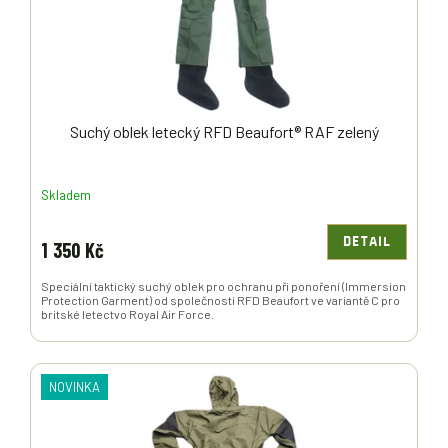
D
U
K
T
Ů
Suchý oblek letecký RFD Beaufort® RAF zelený
Skladem
DETAIL
1 350 Kč
Speciální taktický suchý oblek pro ochranu při ponoření (Immersion
Protection Garment) od společnosti RFD Beaufort ve variantě C pro
britské letectvo Royal Air Force.
NOVINKA