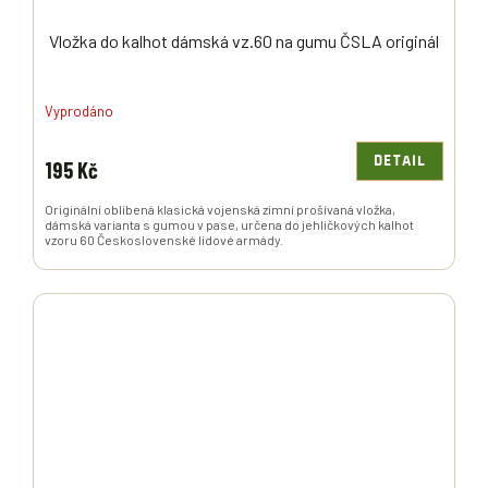
Vložka do kalhot dámská vz.60 na gumu ČSLA originál
Vyprodáno
DETAIL
195 Kč
Originální oblíbená klasická vojenská zimní prošívaná vložka,
dámská varianta s gumou v pase, určena do jehličkových kalhot
vzoru 60 Československé lidové armády.