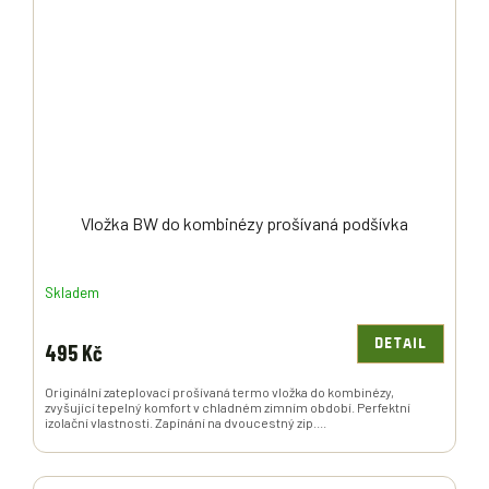
Vložka BW do kombinézy prošívaná podšívka
Skladem
DETAIL
495 Kč
Originální zateplovací prošívaná termo vložka do kombinézy,
zvyšující tepelný komfort v chladném zimním období. Perfektní
izolační vlastnosti. Zapínání na dvoucestný zip....