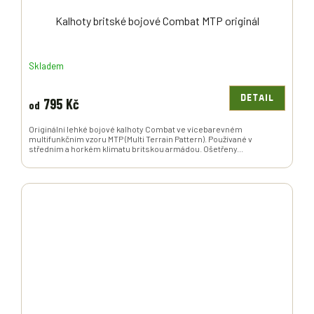
Kalhoty britské bojové Combat MTP originál
Skladem
DETAIL
795 Kč
od
Originální lehké bojové kalhoty Combat ve vícebarevném
multifunkčním vzoru MTP (Multi Terrain Pattern). Používané v
středním a horkém klimatu britskou armádou. Ošetřeny...