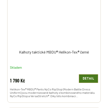
Kalhoty taktické MBDU® Helikon-Tex® černé
Skladem
DETAIL
1 790 Kč
Helikon-Tex® MBDU® Pants NyCo RipStop (Modern Battle Dress
Uniform) jsou modernizované kalhoty z kombinovaného materiálu
NyCo RipStop a VersaStretch®. Díky této kombinaci...