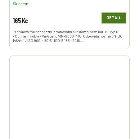
Skladem
DETAIL
165 Kč
Prémiová mikroporézní laminovaná bílá kombinéza Kat. III. Typ 6.
- Ochranný oblek VinGuard VIN-2000 PRO. Odpovídá normě EN ISO
14644-1 / ISO 9001 : 2015 , ISO 13485 : 2016....