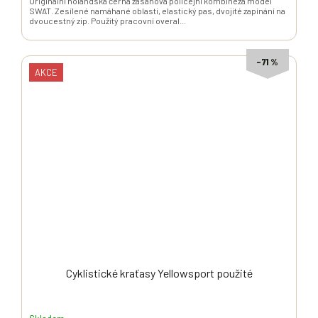
Originální holandská černá zásahová policejní kombinéza model
SWAT. Zesílené namáhané oblasti, elastický pas, dvojité zapínání na
dvoucestný zip. Použitý pracovní overal...
–71 %
AKCE
Cyklistické kraťasy Yellowsport použité