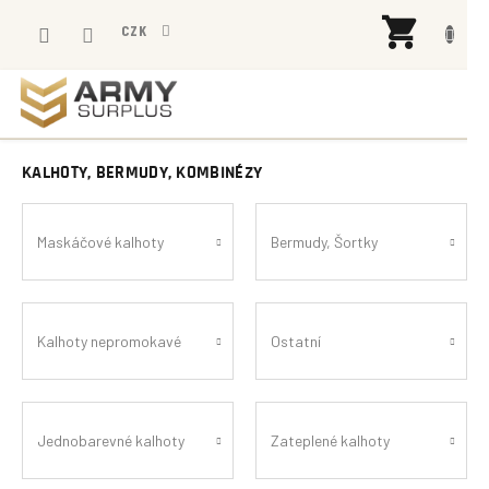
Přejít
NÁK
na
CZK
KOŠÍ
obsah
KALHOTY, BERMUDY, KOMBINÉZY
Maskáčové kalhoty
Bermudy, Šortky
Kalhoty nepromokavé
Ostatní
Jednobarevné kalhoty
Zateplené kalhoty