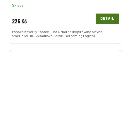
Skladem
DETAIL
225 Kč
Pánské boxerky Fostex 101st Airborne inspirované slavnou
americkou 101. výsadkovou divizí (Screaming Eagles).