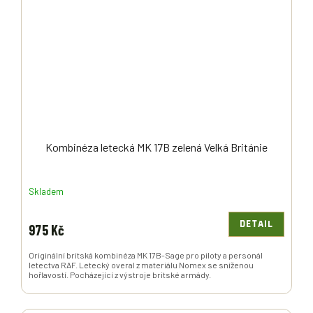
Kombinéza letecká MK 17B zelená Velká Británie
Skladem
DETAIL
975 Kč
Originální britská kombinéza MK 17B-Sage pro piloty a personál
letectva RAF. Letecký overal z materiálu Nomex se sníženou
hořlavostí. Pocházející z výstroje britské armády.