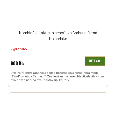
Kombinéza taktická nehořlavá Carhartt černá
Holandsko
Vyprodáno
DETAIL
900 Kč
Originální černá zásahová policejní nomexová kombinéza model
"SWAT" výrobce Carhartt®. Zesílené namáhané oblasti, elastický pas,
dvojité zapínání na dvoucestný zip. Použitý...