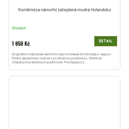
Kombinéza námořní zateplená modrá Holandsko
Skladem
DETAIL
1 650 Kč
Originální holandská námořní nepromokavá kombinéza s kapucí.
Modrý zateplovací overal s prošívanou podšívkou. Oblek do
chladných a deštivých podmínek. Pocházející z...