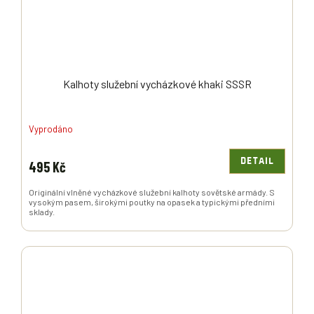
Kalhoty služební vycházkové khaki SSSR
Vyprodáno
DETAIL
495 Kč
Originální vlněné vycházkové služební kalhoty sovětské armády. S
vysokým pasem, širokými poutky na opasek a typickými předními
sklady.