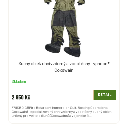
Suchý oblek ohnivzdorný a vodotěsný Typhoon®
Coxswain
Skladem
DETAIL
2 950 Kč
FRISBO(C) (Fire Retardant Immersion Suit, Boating Operations -
Coxswain) - specializovaný ohnivzdorný a vodotěsný suchý oblek
určený pro velitele člunů (Coxswains) a vojenské či...