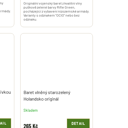
lny
Originální vojenský baret z kvalitní vlny
puškově zelené barvy Rifle Green,
armády.
pocházející z vybavení nizozemské armády.
Varianty s odznakem "OCIO" nebo bez
odznaku.
šivkou
Baret vlněný starozelený
Holandsko originál
Skladem
AIL
DETAIL
265 Kč