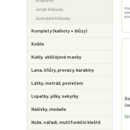
Brigadýrky
Ori
Jungle klobouky
zel
poc
Australské klobouky
Komplety (kalhoty + blůzy)
Košile
Kukly, obličejové masky
Lana, šňůry, provazy, karabiny
Látky, metráž, povlečení
Lopatky, pilky, sekyrky
Ba
če
Nášivky, medaile
Sk
Nože, nářadí, multifunkční kleště