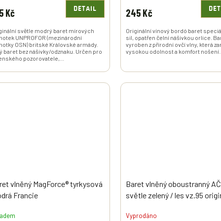
DETAIL
DET
5 Kč
245 Kč
ginální světle modrý baret mírových
Originální vínový bordó baret speci
notek UNPROFOR (mezinárodní
sil, opatřen čelní nášivkou orlice. Ba
notky OSN) britské Královské armády.
vyroben z přírodní ovčí vlny, která z
ý baret bez nášivky/odznaku. Určen pro
vysokou odolnost a komfort nošení..
enského pozorovatele,...
ret vlněný MagForce® tyrkysová
Baret vlněný oboustranný A
drá Francie
světle zelený / les vz.95 origi
ladem
Vyprodáno