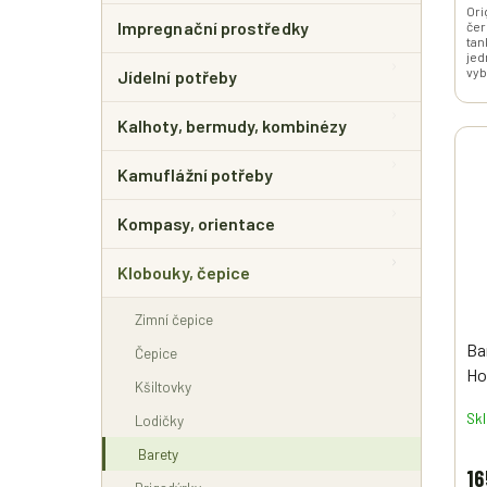
Ori
Impregnační prostředky
čer
tan
jed
vyb
Jídelní potřeby
Kalhoty, bermudy, kombinézy
Kamuflážní potřeby
Kompasy, orientace
Klobouky, čepice
Zimní čepice
Ba
Čepice
Ho
Kšiltovky
Sk
Lodičky
Barety
16