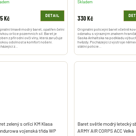
ladem
Skladem
DETAIL
DET
5 Kč
330 Kč
ginální tmavě modrý baret, opatřen čelní
Originální policejní baret včetně k
ivkou orlice pozemních sil. Baret je
odznaku s výrazným znakem hranič
oben z přírodní ovčí vlny, která zaručuje
Saska Anhaltska na podkladu výbuc
okou odolnost a komfort nošení.
hvězdy. Pocházející z výstroje něm
házející z...
státní policie...
ret zelený s orlicí KM Klasa
Baret světle modrý letecký s
ndurowa vojenská třída WP
ARMY AIR CORPS ACC Velká