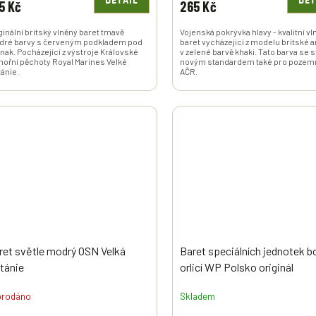
DETAIL
DET
5 Kč
265 Kč
ginální britský vlněný baret tmavě
Vojenská pokrývka hlavy - kvalitní v
ré barvy s červeným podkladem pod
baret vycházející z modelu britské
nak. Pocházející z výstroje Královské
v zelené barvě khaki. Tato barva se s
ořní pěchoty Royal Marines Velké
novým standardem také pro pozemn
tánie.
AČR.
ret světle modrý OSN Velká
Baret speciálních jednotek b
itánie
orlicí WP Polsko originál
prodáno
Skladem