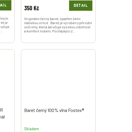
AIL
DETAIL
350 Kč
álních
Originální černý baret, opatřen čelní
ret je
nášivkou orlice . Baret je vyroben z přírodní
aručuje
ovčí vlny, která zaručuje vysokou odolnost
..
a komfort nošení. Pocházející z...
ČR
Baret černý 100% vlna Fostex®
nál
Skladem