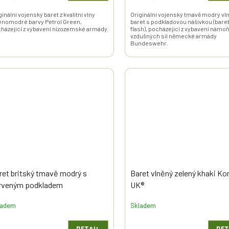
ginální vojenský baret z kvalitní vlny
Originální vojenský tmavě modrý vl
enomodré barvy Petrol Green,
baret s podkladovou nášivkou (bare
házející z vybavení nizozemské armády.
flash), pocházející z vybavení námoř
vzdušných sil německé armády
Bundeswehr.
ret britský tmavě modrý s
Baret vlněný zelený khaki K
rveným podkladem
UK®
ladem
Skladem