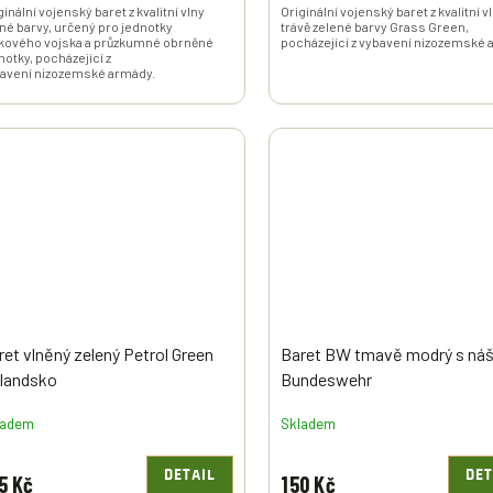
ginální vojenský baret z kvalitní vlny
Originální vojenský baret z kvalitní v
né barvy, určený pro jednotky
trávě zelené barvy Grass Green,
kového vojska a průzkumné obrněné
pocházející z vybavení nizozemské 
notky, pocházející z
avení nizozemské armády.
ret vlněný zelený Petrol Green
Baret BW tmavě modrý s ná
landsko
Bundeswehr
ladem
Skladem
DETAIL
DET
5 Kč
150 Kč