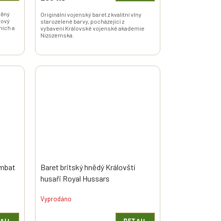
něný
Originální vojenský baret z kvalitní vlny
tový
starozelené barvy, pocházející z
ních a
vybavení Královské vojenské akademie
Nizozemska.
ombat
Baret britský hnědý Královští
husaři Royal Hussars
Vyprodáno