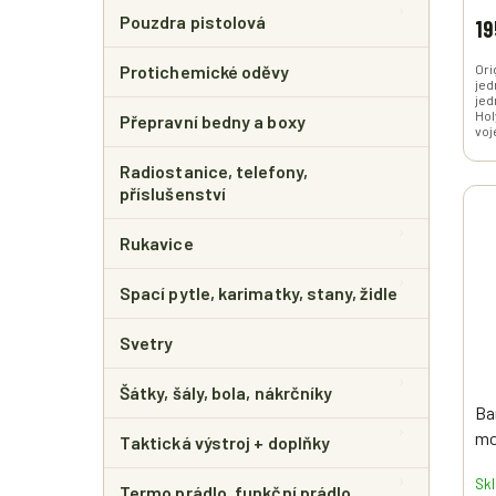
Pouzdra pistolová
19
Protichemické oděvy
Ori
jed
jed
Hol
Přepravní bedny a boxy
voj
Radiostanice, telefony,
příslušenství
Rukavice
Spací pytle, karimatky, stany, židle
Svetry
Šátky, šály, bola, nákrčníky
Ba
mo
Taktická výstroj + doplňky
Sk
Termo prádlo, funkční prádlo