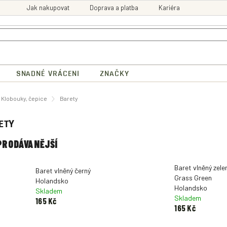
Jak nakupovat
Doprava a platba
Kariéra
SNADNÉ VRÁCENI
ZNAČKY
ů
Klobouky, čepice
Barety
ETY
PRODÁVANĚJŠÍ
Baret vlněný zele
Baret vlněný černý
Grass Green
Holandsko
Holandsko
Skladem
Skladem
165 Kč
165 Kč