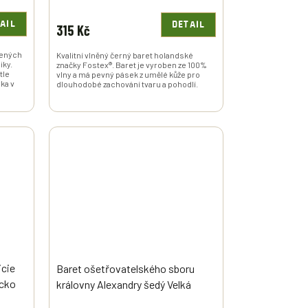
AIL
DETAIL
315 Kč
jených
Kvalitní vlněný černý baret holandské
iky.
značky Fostex®. Baret je vyroben ze 100%
tle
vlny a má pevný pásek z umělé kůže pro
vka v
dlouhodobé zachování tvaru a pohodlí.
icie
Baret ošetřovatelského sboru
cko
královny Alexandry šedý Velká
Británie originál