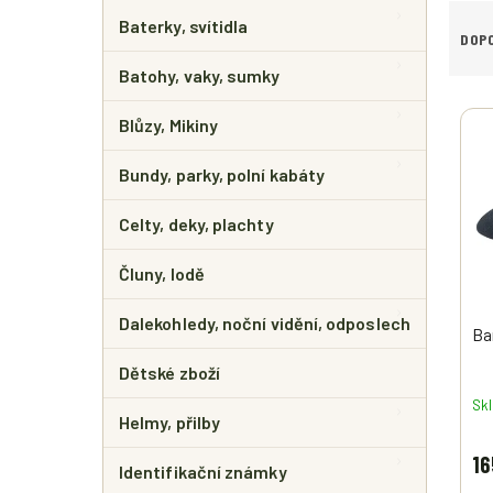
E
Ř
L
Baterky, svítidla
A
DOP
Z
Batohy, vaky, sumky
E
V
N
Blůzy, Mikiny
Ý
Í
P
P
Bundy, parky, polní kabáty
I
R
S
O
Celty, deky, plachty
P
D
R
U
Čluny, lodě
O
K
D
T
Dalekohledy, noční vidění, odposlech
U
Ů
Ba
K
T
Dětské zboží
Ů
Sk
Helmy, přilby
16
Identifikační známky