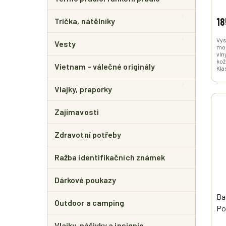
18
Trička, nátělníky
Vys
Vesty
mod
vln
kož
Vietnam - válečné originály
Kla
Vlajky, praporky
Zajímavosti
Zdravotní potřeby
Ražba identifikačních známek
Dárkové poukazy
Ba
Outdoor a camping
Po
Vlajky, nášivky a insignie