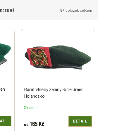
54
položek celkem
BECEDNĚ
een
Baret vlněný zelený Rifle Green
Holandsko
Skladem
AIL
DETAIL
165 Kč
od