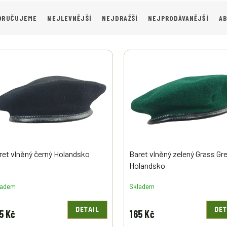
ORUČUJEME
NEJLEVNĚJŠÍ
NEJDRAŽŠÍ
NEJPRODÁVANĚJŠÍ
A
ret vlněný černý Holandsko
Baret vlněný zelený Grass Gr
Holandsko
ladem
Skladem
DETAIL
DET
5 Kč
165 Kč