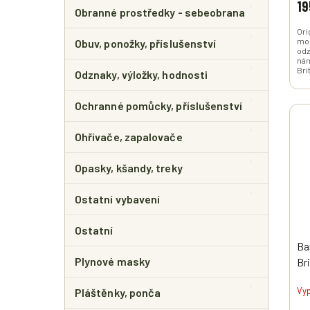
19
Obranné prostředky - sebeobrana
Ori
mod
Obuv, ponožky, příslušenství
odz
nám
Bri
Odznaky, výložky, hodnosti
Ochranné pomůcky, příslušenství
Ohřívače, zapalovače
Opasky, kšandy, treky
Ostatní vybavení
Ostatní
Ba
Plynové masky
Br
Vy
Pláštěnky, ponča