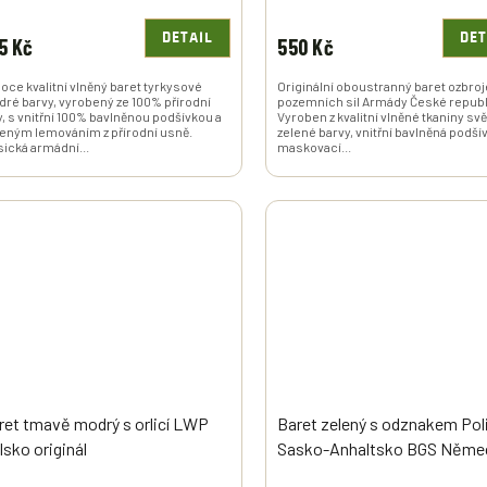
DETAIL
DET
5 Kč
550 Kč
oce kvalitní vlněný baret tyrkysové
Originální oboustranný baret ozbro
ré barvy, vyrobený ze 100% přírodní
pozemních sil Armády České republ
y, s vnitřní 100% bavlněnou podšívkou a
Vyroben z kvalitní vlněné tkaniny svě
eným lemováním z přírodní usně.
zelené barvy, vnitřní bavlněná podší
sická armádní...
maskovací...
ret tmavě modrý s orlicí LWP
Baret zelený s odznakem Pol
lsko originál
Sasko-Anhaltsko BGS Něme
originál