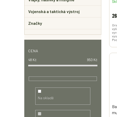
Sk
Vojenská a taktická výstroj
26
Značky
Ori
výš
vyr
vys
Poc
CENA
48
Kč
950
Kč
Na skladě
Ba
mu