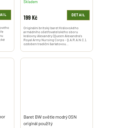
Skladem
AIL
DETAIL
199 Kč
ovového
Originální britský baret Královského
áře
armádního ošetřovatelského sboru
hu
královny Alexandry (Queen Alexandra's
ecké
Royal Army Nursing Corps - Q.A.R.A.N.C.),
ozdoben tradiční šarlatovou...
bor
Baret BW světle modrý OSN
originál použitý