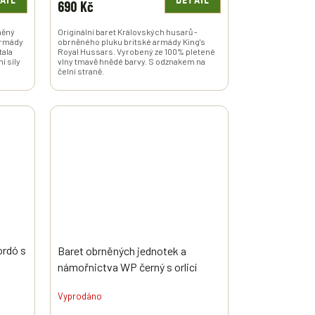
AIL
DETAIL
690 Kč
lněný
Originální baret Královských husarů -
 armády
obrněného pluku britské armády King's
tala
Royal Hussars. Vyrobený ze 100% pletené
í síly
vlny tmavě hnědé barvy. S odznakem na
čelní straně.
ordó s
Baret obrněných jednotek a
námořnictva WP černý s orlicí
Polsko originál
Vyprodáno