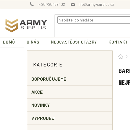
Přejít
+420 720 189 102
info@army-surplus.cz
na
obsah
DOMŮ
O NÁS
NEJČASTĚJŠÍ OTÁZKY
KONTAKT
P
Dom
O
Přeskočit
KATEGORIE
kategorie
S
BAR
T
R
DOPORUČUJEME
NEJ
A
N
AKCE
N
Í
NOVINKY
P
A
VÝPRODEJ
N