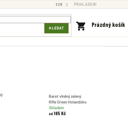
CZK
PŘIHLÁŠENÍ
NÁKUPNÍ
Prázdný košík
HLEDAT
KOŠÍK
ný
Baret vlněný zelený
Rifle Green Holandsko
Skladem
165 Kč
od