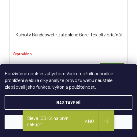
Kalhoty Bundeswehr zateplené Gore-Tex oliv originál
Vyprodáno
DETAIL
599 Kč
Používáme cookies, abychom Vám umožnili pohodlné
prohlížení webu a díky analýze provozu webu neustále
Originální zateplené nepromokavé kalhoty do nepříznivého počasí
používané jednotkami německého Bundeswehru.
zlepšovali jeho funkce, výkon a použitelnost.
NASTAVENÍ
Sleva 100 Kč na první
ANO
NE
SOUHLASÍM
nákup?