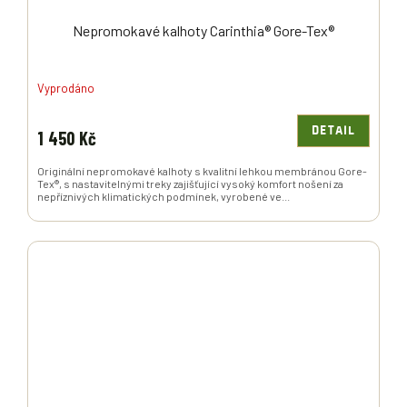
Nepromokavé kalhoty Carinthia® Gore-Tex®
Vyprodáno
DETAIL
1 450 Kč
Originální nepromokavé kalhoty s kvalitní lehkou membránou Gore-
Tex®, s nastavitelnými treky zajišťující vysoký komfort nošení za
nepříznivých klimatických podmínek, vyrobené ve...