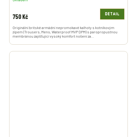
DETAIL
750 Kč
Originální britské armádní nepromokavé kalhoty s kotníkovým
zipem (Trousers, Mens, Waterproof MVP DPM) s paropropustnou
membránou zajišťující vysoký komfort nošení za...