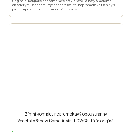
Originální belgické nepromokavé převlekové kalhoty s laclem a
elastickými kšandami. Vyrobené z kvalitní nepromokavé tkaniny s
paropropustnou membránou. V maskovací...
Zimní komplet nepromokavý oboustranný
Vegetato/Snow Camo Alpini ECWCS Itálie originál