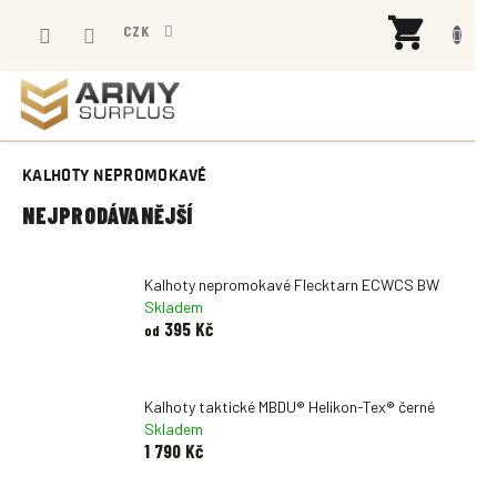
Přejít
NÁK
na
CZK
KOŠÍ
obsah
KALHOTY NEPROMOKAVÉ
NEJPRODÁVANĚJŠÍ
Kalhoty nepromokavé Flecktarn ECWCS BW
Skladem
395 Kč
od
Kalhoty taktické MBDU® Helikon-Tex® černé
Skladem
1 790 Kč