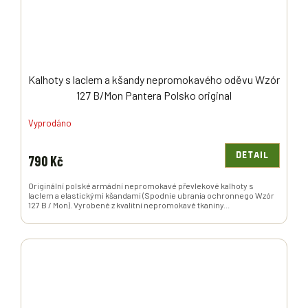
Kalhoty s laclem a kšandy nepromokavého oděvu Wzór
127 B/Mon Pantera Polsko original
Vyprodáno
DETAIL
790 Kč
Originální polské armádní nepromokavé převlekové kalhoty s
laclem a elastickými kšandami (Spodnie ubrania ochronnego Wzór
127 B / Mon). Vyrobené z kvalitní nepromokavé tkaniny...