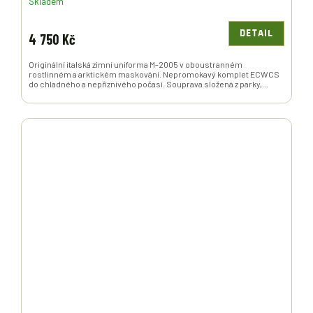
Skladem
DETAIL
4 750 Kč
Originální italská zimní uniforma M-2005 v oboustranném
rostlinném a arktickém maskování. Nepromokavý komplet ECWCS
do chladného a nepříznivého počasí. Souprava složená z parky,...