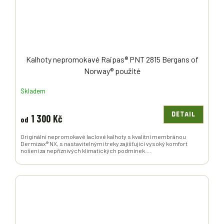
Kalhoty nepromokavé Raipas® PNT 2815 Bergans of
Norway® použité
Skladem
DETAIL
1 300 Kč
od
Originální nepromokavé laclové kalhoty s kvalitní membránou
Dermizax® NX, s nastavitelnými treky zajišťující vysoký komfort
nošení za nepříznivých klimatických podmínek....