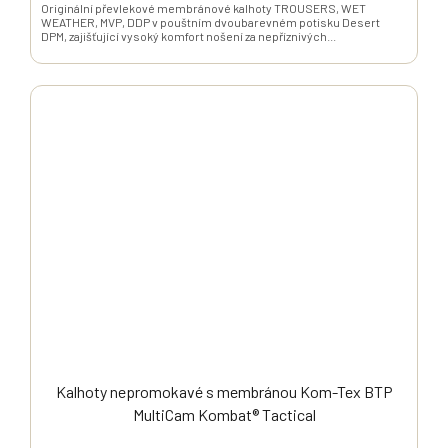
Originální převlekové membránové kalhoty TROUSERS, WET
WEATHER, MVP, DDP v pouštním dvoubarevném potisku Desert
DPM, zajišťující vysoký komfort nošení za nepříznivých...
Kalhoty nepromokavé s membránou Kom-Tex BTP
MultiCam Kombat® Tactical