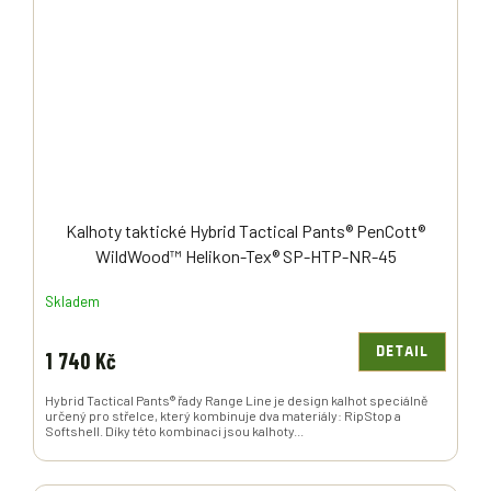
Kalhoty taktické Hybrid Tactical Pants® PenCott®
WildWood™ Helikon-Tex® SP-HTP-NR-45
Skladem
DETAIL
1 740 Kč
Hybrid Tactical Pants® řady Range Line je design kalhot speciálně
určený pro střelce, který kombinuje dva materiály: RipStop a
Softshell. Díky této kombinaci jsou kalhoty...