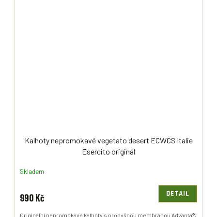
Kalhoty nepromokavé vegetato desert ECWCS Italie
Esercito originál
Skladem
DETAIL
990 Kč
Originální nepromokavé kalhoty s prodyšnou membránou Advanta®,