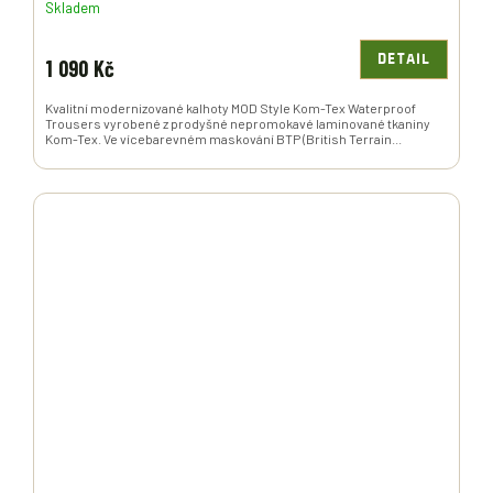
Skladem
DETAIL
1 090 Kč
Kvalitní modernizované kalhoty MOD Style Kom-Tex Waterproof
Trousers vyrobené z prodyšné nepromokavé laminované tkaniny
Kom-Tex. Ve vícebarevném maskování BTP (British Terrain...