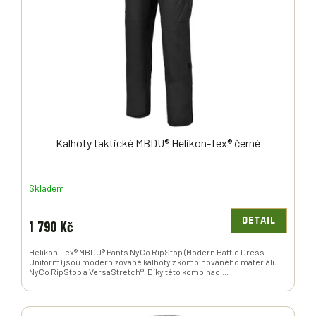
P
R
O
D
U
K
T
Ů
Kalhoty taktické MBDU® Helikon-Tex® černé
Skladem
DETAIL
1 790 Kč
Helikon-Tex® MBDU® Pants NyCo RipStop (Modern Battle Dress
Uniform) jsou modernizované kalhoty z kombinovaného materiálu
NyCo RipStop a VersaStretch®. Díky této kombinaci...