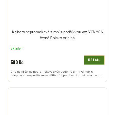
Kalhoty nepromokavé zimní s podšívkou wz 607/MON
černé Polsko originál
Skladem
DETAIL
590 Kč
Originální černé nepromokavé a větruodolné zimní kalhoty s
odepínatelnou podšívkou wz 607/MON používané polskou armádou.