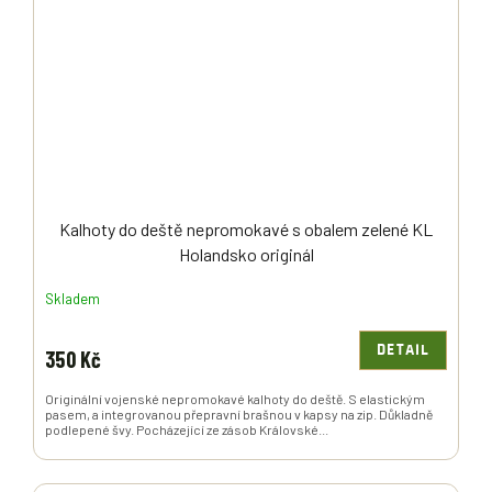
Kalhoty do deště nepromokavé s obalem zelené KL
Holandsko originál
Skladem
DETAIL
350 Kč
Originální vojenské nepromokavé kalhoty do deště. S elastickým
pasem, a integrovanou přepravní brašnou v kapsy na zip. Důkladně
podlepené švy. Pocházející ze zásob Královské...