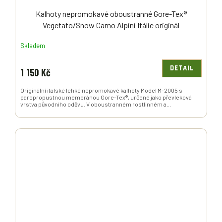
Kalhoty nepromokavé oboustranné Gore-Tex®
Vegetato/Snow Camo Alpini Itálie originál
Skladem
DETAIL
1 150 Kč
Originální italské lehké nepromokavé kalhoty Model M-2005 s
paropropustnou membránou Gore-Tex®, určené jako převleková
vrstva původního oděvu. V oboustranném rostlinném a...