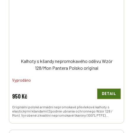
Kalhoty s kšandy nepromokavého oděvu Wzór
128/Mon Pantera Polsko original
Vyprodáno
DETAIL
950 Kč
Originální polské armádní nepromokavé převlekové kalhoty s
elastickými kšandami (Spodnie ubrania ochronnego Wzór 128 /
Mon). Vyrobené z kvalitní nepromokavé tkaniny (100% PTFE)...