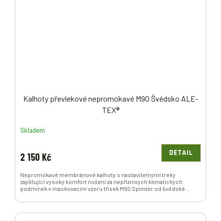
Kalhoty převlekové nepromokavé M90 Švédsko ALE-
TEX®
Skladem
DETAIL
2 150 Kč
Nepromokavé membránové kalhoty s nastavitelnými treky
zajišťující vysoký komfort nošení za nepříznivých klimatických
podmínek v maskovacím vzoru třísek M90 Splinter od švédské...