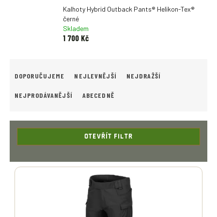
Kalhoty Hybrid Outback Pants® Helikon-Tex®
černé
Skladem
1 700 Kč
Ř
A
DOPORUČUJEME
NEJLEVNĚJŠÍ
NEJDRAŽŠÍ
Z
E
NEJPRODÁVANĚJŠÍ
ABECEDNĚ
N
Í
P
R
OTEVŘÍT FILTR
O
D
V
U
Ý
K
P
T
I
Ů
S