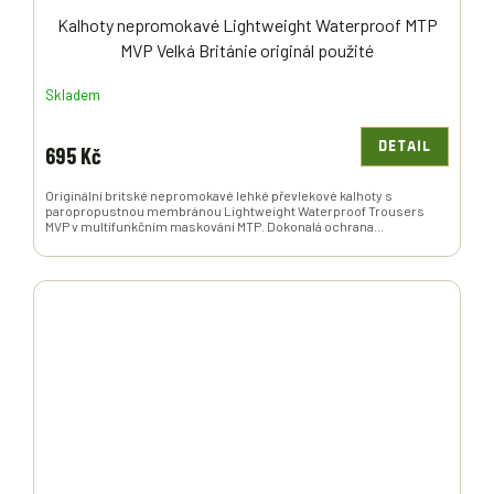
Kalhoty nepromokavé Lightweight Waterproof MTP
MVP Velká Británie originál použité
Skladem
DETAIL
695 Kč
Originální britské nepromokavé lehké převlekové kalhoty s
paropropustnou membránou Lightweight Waterproof Trousers
MVP v multifunkčním maskování MTP. Dokonalá ochrana...