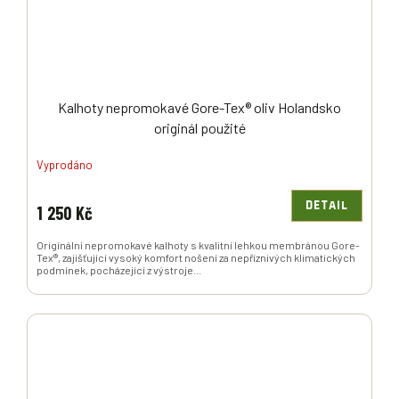
Kalhoty nepromokavé Gore-Tex® oliv Holandsko
originál použité
Vyprodáno
DETAIL
1 250 Kč
Originální nepromokavé kalhoty s kvalitní lehkou membránou Gore-
Tex®, zajišťující vysoký komfort nošení za nepříznivých klimatických
podmínek, pocházející z výstroje...