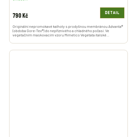
DETAIL
790 Kč
Originální nepromokavé kalhoty s prodyšnou membránou Advanta®
(obdoba Gore-Tex®) do nepříznivého a chladného počasí. Ve
vegetačním maskovacím vzoru Mimetico Vegetata italské...