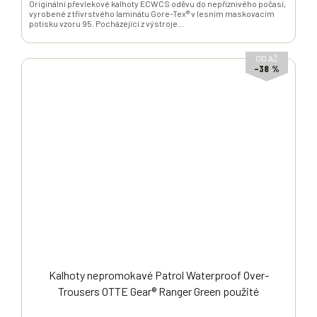
Originální převlekové kalhoty ECWCS oděvu do nepříznivého počasí,
vyrobené z třívrstvého laminátu Gore-Tex® v lesním maskovacím
potisku vzoru 95. Pocházející z výstroje...
OD
AŽ
–38 %
Kalhoty nepromokavé Patrol Waterproof Over-
Trousers OTTE Gear® Ranger Green použité