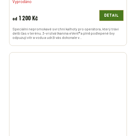
Vyprodáno
DETAIL
1 200 Kč
od
Speciální nepromokavé svrchní kalhoty pro operátora, který tráví
delší čas v terénu. 3-vrstvá tkanina eVent® a plně podlepené švy
odpuzují vítr a vodu a udrží vás dokonale v...