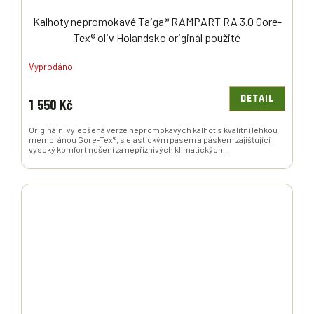
Kalhoty nepromokavé Taiga® RAMPART RA 3.0 Gore-
Tex® oliv Holandsko originál použité
Vyprodáno
DETAIL
1 550 Kč
Originální vylepšená verze nepromokavých kalhot s kvalitní lehkou
membránou Gore-Tex®, s elastickým pasem a páskem zajišťující
vysoký komfort nošení za nepříznivých klimatických...