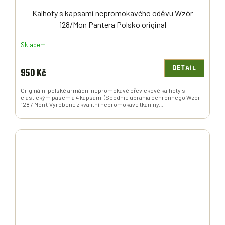
Kalhoty s kapsami nepromokavého oděvu Wzór
128/Mon Pantera Polsko original
Skladem
DETAIL
950 Kč
Originální polské armádní nepromokavé převlekové kalhoty s
elastickým pasem a 4 kapsami (Spodnie ubrania ochronnego Wzór
128 / Mon). Vyrobené z kvalitní nepromokavé tkaniny...