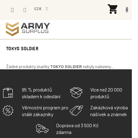
Přejít
NÁK
na
CZK
KOŠÍ
obsah
TOKYO SOLDIER
Žádné produkty značky
TOKYO SOLDIER
nebyly nalezeny...
95 % produktů
Více než 20 000
skladem k odeslání
produktů
Věrnostní program pro
Zakázková výroba
stálé zákazníky
nášivek a známek
Doprava od 3 500 Kč
zdarma