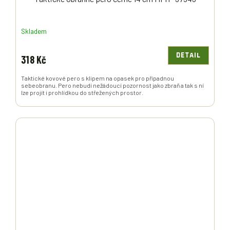
Skladem
DETAIL
318 Kč
Taktické kovové pero s klipem na opasek pro případnou
sebeobranu. Pero nebudí nežádoucí pozornost jako zbraň a tak s ní
lze projít i prohlídkou do střežených prostor.