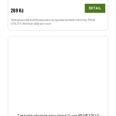
DETAIL
269 Kč
Teleskopická kuličková psací propiska na klíče od firmy TRUE
UTILITY, která je vždy po ruce.
Taktické obranné pero černé 14 cm MFH® 37543