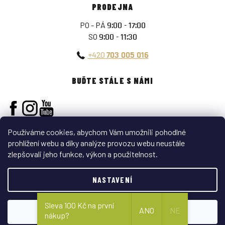
PRODEJNA
PO - PÁ
9:00 - 17:00
SO
9:00 - 11:30
+420
703 005 016
BUĎTE STÁLE S NÁMI
Používáme cookies, abychom Vám umožnili pohodlné
prohlížení webu a díky analýze provozu webu neustále
zlepšovali jeho funkce, výkon a použitelnost.
Vytvořil Shoptet
NASTAVENÍ
Copyright 2026
ARMY-SURPLUS
. Všechna práva vyhrazena.
Sleva 100 Kč na první
ANO
NE
SOUHLASÍM
nákup?