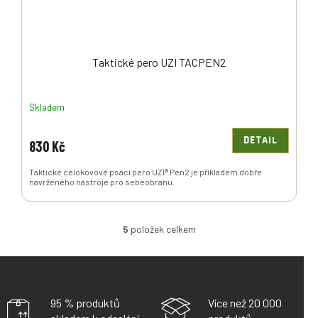
Taktické pero UZI TACPEN2
Skladem
DETAIL
830 Kč
Taktické celokovové psací pero UZI® Pen2 je příkladem dobře
navrženého nástroje pro sebeobranu.
5
položek celkem
O
V
L
Á
D
A
95 % produktů
Více než 20 000
C