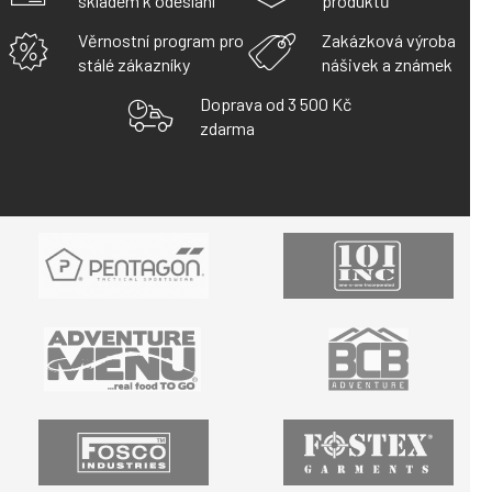
skladem k odeslání
produktů
Í
P
Věrnostní program pro
Zakázková výroba
R
stálé zákazníky
nášivek a známek
V
K
Doprava od 3 500 Kč
Y
zdarma
V
Ý
P
I
S
U