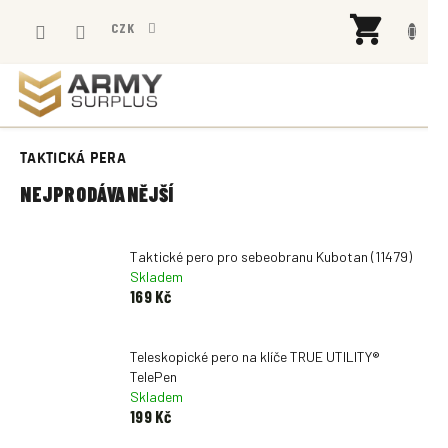
Přejít
NÁK
na
CZK
KOŠÍ
obsah
TAKTICKÁ PERA
NEJPRODÁVANĚJŠÍ
Taktické pero pro sebeobranu Kubotan (11479)
Skladem
169 Kč
Teleskopické pero na klíče TRUE UTILITY®
TelePen
Skladem
199 Kč