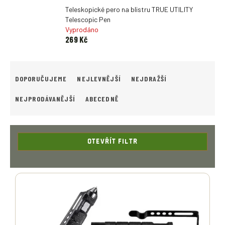
Teleskopické pero na blistru TRUE UTILITY
Telescopic Pen
Vyprodáno
269 Kč
Ř
A
DOPORUČUJEME
NEJLEVNĚJŠÍ
NEJDRAŽŠÍ
Z
E
NEJPRODÁVANĚJŠÍ
ABECEDNĚ
N
Í
P
R
OTEVŘÍT FILTR
O
D
V
U
Ý
K
P
T
I
Ů
S