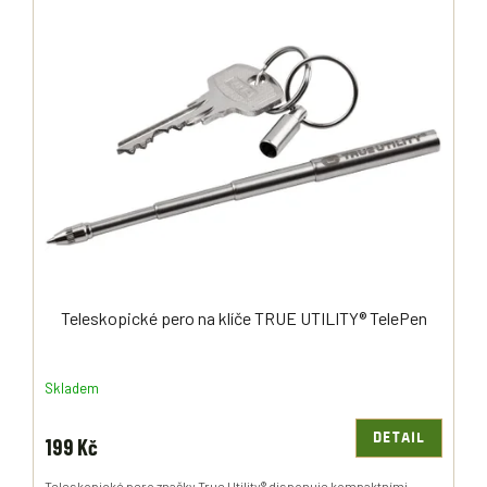
Teleskopické pero na klíče TRUE UTILITY® TelePen
Skladem
DETAIL
199 Kč
Teleskopické pero značky True Utility® disponuje kompaktními