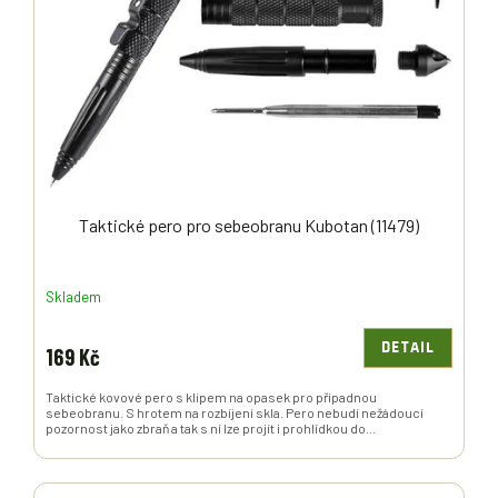
P
R
O
D
U
K
T
Ů
Taktické pero pro sebeobranu Kubotan (11479)
Skladem
DETAIL
169 Kč
Taktické kovové pero s klipem na opasek pro případnou
sebeobranu. S hrotem na rozbíjení skla. Pero nebudí nežádoucí
pozornost jako zbraň a tak s ní lze projít i prohlídkou do...