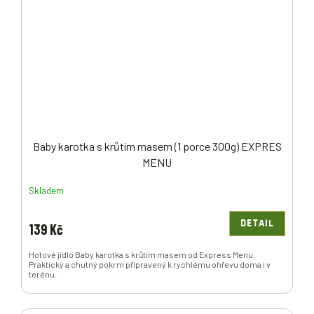
Baby karotka s krůtím masem (1 porce 300g) EXPRES
MENU
Skladem
DETAIL
139 Kč
Hotové jídlo Baby karotka s krůtím masem od Express Menu.
Praktický a chutný pokrm připravený k rychlému ohřevu doma i v
terénu.