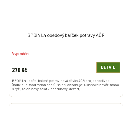
BPDi4 L4 obědový balíček potravy AČR
Vyprodáno
DETAIL
270 Kč
BPDi4 L4 - oběd, balená potravinová dávka AČR pro jednotlivce
(individual food ration pack). Balení obsahuje: Cikánské hovězí maso
s rýží, zeleninový salát vícedruhový, dezert,...