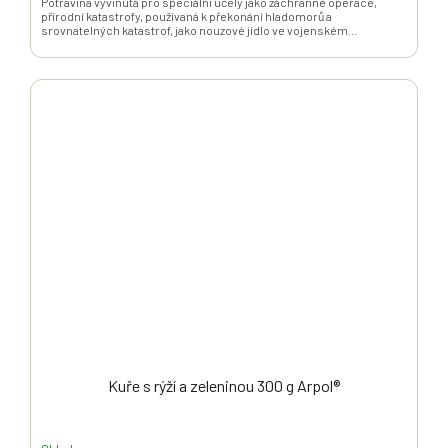
Potravina vyvinutá pro speciální účely jako záchranné operace,
přírodní katastrofy, používaná k překonání hladomorů a
srovnatelných katastrof, jako nouzové jídlo ve vojenském...
Kuře s rýží a zeleninou 300 g Arpol®