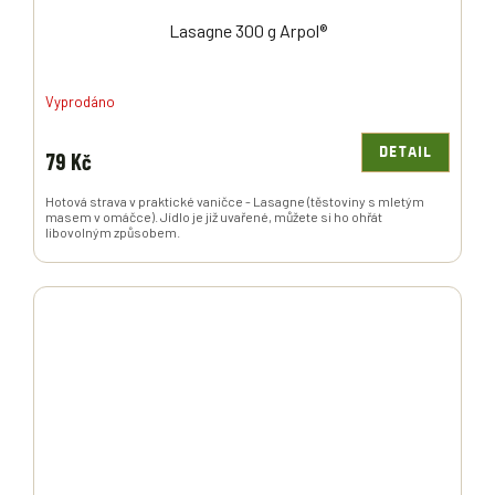
Lasagne 300 g Arpol®
Vyprodáno
DETAIL
79 Kč
Hotová strava v praktické vaničce - Lasagne (těstoviny s mletým
masem v omáčce). Jídlo je již uvařené, můžete si ho ohřát
libovolným způsobem.