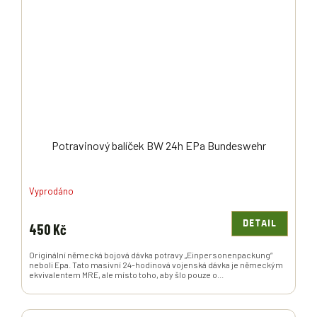
Potravinový balíček BW 24h EPa Bundeswehr
Vyprodáno
DETAIL
450 Kč
Originální německá bojová dávka potravy „Einpersonenpackung“
neboli Epa. Tato masivní 24-hodinová vojenská dávka je německým
ekvivalentem MRE, ale místo toho, aby šlo pouze o...