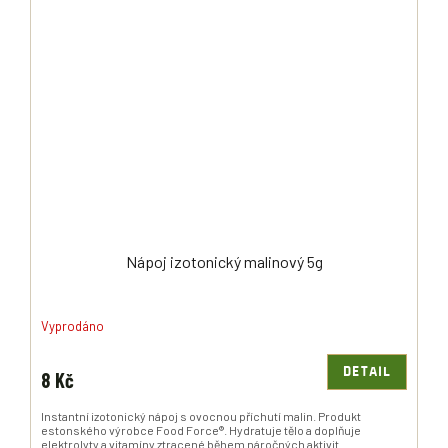
Nápoj izotonický malinový 5g
Vyprodáno
DETAIL
8 Kč
Instantní izotonický nápoj s ovocnou příchutí malin. Produkt
estonského výrobce Food Force®. Hydratuje tělo a doplňuje
elektrolyty a vitamíny ztracené během náročných aktivit.