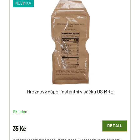
NOVINKA
Hroznový nápoj instantní v sáčku US MRE
Skladem
DETAIL
35 Kč
Instantní hroznový slazený nápoj v sáčku, jehož hlavními živinami