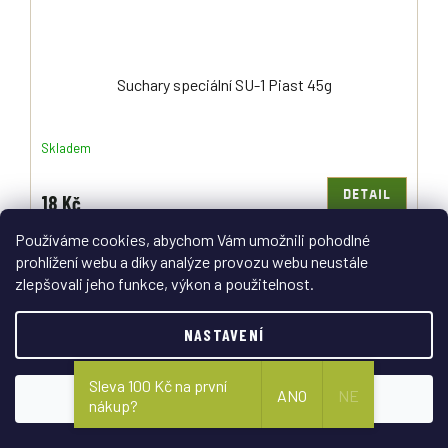
Suchary speciální SU-1 Piast 45g
Skladem
DETAIL
18 Kč
Používáme cookies, abychom Vám umožnili pohodlné
Lehký, křupavý a mimořádně výživný! Speciální suchar SU-1 je
vynikající svačinka na výlety, do hor, do školy nebo do práce. Díky své
prohlížení webu a díky analýze provozu webu neustále
trvanlivosti a nutriční hodnotě se osvědčí...
zlepšovali jeho funkce, výkon a použitelnost.
NASTAVENÍ
Sleva 100 Kč na první
ANO
NE
SOUHLASÍM
nákup?