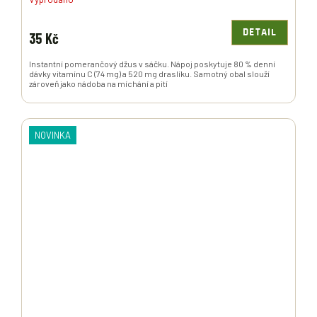
DETAIL
35 Kč
Instantní pomerančový džus v sáčku. Nápoj poskytuje 80 % denní
dávky vitamínu C (74 mg) a 520 mg draslíku. Samotný obal slouží
zároveň jako nádoba na míchání a pití
NOVINKA