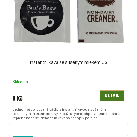
P
R
O
D
U
K
T
Ů
Instantní káva se sušeným mlékem US
Skladem
DETAIL
8 Kč
Jednotlivě porcované sáčky s instantní kávou a sušeným
rostlinným mlékem do kávy. Slouží k rychlé přípravě jednoho šálku
teplého nebo studeného kávového nápoje v polních...