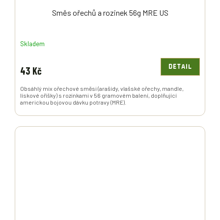
Směs ořechů a rozinek 56g MRE US
Skladem
DETAIL
43 Kč
Obsáhlý mix ořechové směsi (arašídy, vlašské ořechy, mandle,
lískové oříšky) s rozinkami v 56 gramovém balení, doplňující
americkou bojovou dávku potravy (MRE).