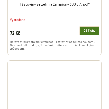
Těstoviny se zelím a žampiony 300 g Arpol®
Vyprodáno
DETAIL
72 Kč
Hotová strava v praktické vaničce - Těstoviny se zelím a houbami.
Bezmasé jídlo. Jídlo je již uvařené, můžete si ho ohřát libovolným
způsobem.