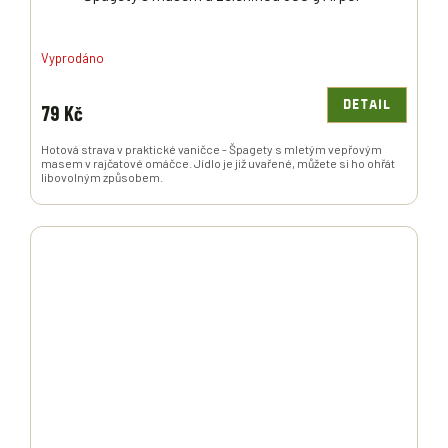
Vyprodáno
DETAIL
79 Kč
Hotová strava v praktické vaničce - Špagety s mletým vepřovým
masem v rajčatové omáčce. Jídlo je již uvařené, můžete si ho ohřát
libovolným způsobem.