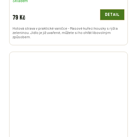
Skladem
DETAIL
79 Kč
Hotová strava v praktické vaničce - Masové kuřecí kousky s rýží a
zeleninou. Jídlo je již uvařené, můžete si ho ohřát libovolným
způsobem.