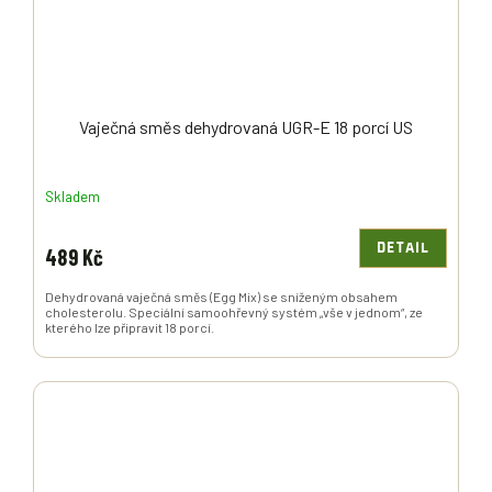
Vaječná směs dehydrovaná UGR-E 18 porcí US
Skladem
DETAIL
489 Kč
Dehydrovaná vaječná směs (Egg Mix) se sníženým obsahem
cholesterolu. Speciální samoohřevný systém „vše v jednom“, ze
kterého lze připravit 18 porcí.