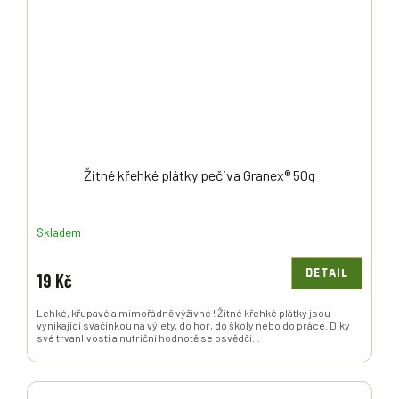
Žitné křehké plátky pečiva Granex® 50g
Skladem
DETAIL
19 Kč
Lehké, křupavé a mimořádně výživné ! Žitné křehké plátky jsou
vynikající svačinkou na výlety, do hor, do školy nebo do práce. Díky
své trvanlivosti a nutriční hodnotě se osvědčí...