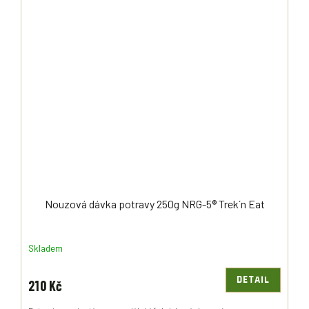
Nouzová dávka potravy 250g NRG-5® Trek´n Eat
Skladem
DETAIL
210 Kč