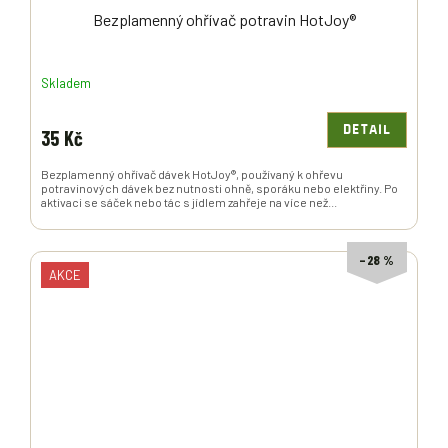
Bezplamenný ohřívač potravin HotJoy®
Skladem
DETAIL
35 Kč
Bezplamenný ohřívač dávek HotJoy®, používaný k ohřevu
potravinových dávek bez nutnosti ohně, sporáku nebo elektřiny. Po
aktivaci se sáček nebo tác s jídlem zahřeje na více než...
–28 %
AKCE