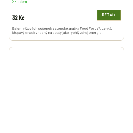
Skladem
DETAIL
32 Kč
Balení rýžových sušenek estonské značky Food Force®. Lehký,
křupavý snack vhodný na cesty jako rychlý zdroj energie.