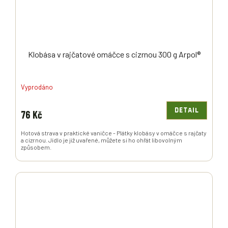
Klobása v rajčatové omáčce s cizrnou 300 g Arpol®
Vyprodáno
DETAIL
76 Kč
Hotová strava v praktické vaničce - Plátky klobásy v omáčce s rajčaty
a cizrnou. Jídlo je již uvařené, můžete si ho ohřát libovolným
způsobem.