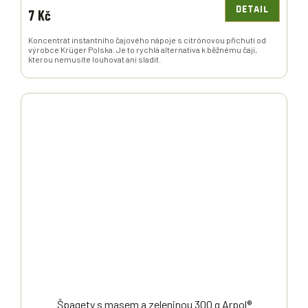
DETAIL
7 Kč
Koncentrát instantního čajového nápoje s citrónovou příchutí od
výrobce Krüger Polska. Je to rychlá alternativa k běžnému čaji,
kterou nemusíte louhovat ani sladit.
Špagety s masem a zeleninou 300 g Arpol®