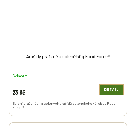
Arašídy pražené a solené 50g Food Force®
Skladem
DETAIL
23 Kč
Balení pražených a solených arašídů estonského výrobce Food
Force®.