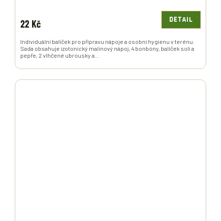
DETAIL
22 Kč
Individuální balíček pro přípravu nápoje a osobní hygienu v terénu.
Sada obsahuje izotonický malinový nápoj, 4 bonbóny, balíček soli a
pepře, 2 vlhčené ubrousky a...