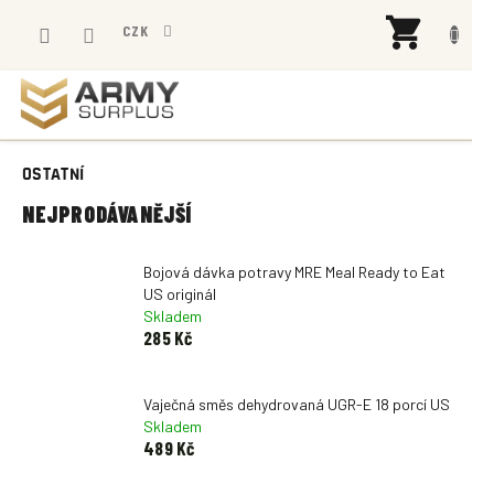
Přejít
NÁK
na
CZK
KOŠÍ
obsah
OSTATNÍ
NEJPRODÁVANĚJŠÍ
Bojová dávka potravy MRE Meal Ready to Eat
US originál
Skladem
285 Kč
Vaječná směs dehydrovaná UGR-E 18 porcí US
Skladem
489 Kč