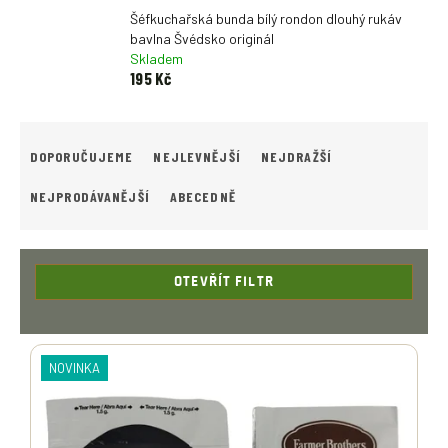
Šéfkuchařská bunda bílý rondon dlouhý rukáv
bavlna Švédsko originál
Skladem
195 Kč
Ř
A
DOPORUČUJEME
NEJLEVNĚJŠÍ
NEJDRAŽŠÍ
Z
E
NEJPRODÁVANĚJŠÍ
ABECEDNĚ
N
Í
P
R
OTEVŘÍT FILTR
O
D
V
U
Ý
NOVINKA
K
P
T
I
Ů
S