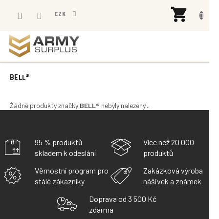
Přejít
NÁK
na
CZK
KOŠÍ
obsah
BELL®
Žádné produkty značky
BELL®
nebyly nalezeny...
95 % produktů
Více než 20 000
skladem k odeslání
produktů
Věrnostní program pro
Zakázková výroba
stálé zákazníky
nášivek a známek
Doprava od 3 500 Kč
zdarma