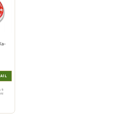
Ka-
AIL
% s
ní