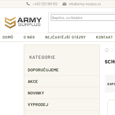
Přejít
+420 720 189 102
info@army-surplus.cz
na
obsah
DOMŮ
O NÁS
NEJČASTĚJŠÍ OTÁZKY
KONTAKT
P
Dom
O
Přeskočit
KATEGORIE
kategorie
S
SCH
T
R
DOPORUČUJEME
A
Ř
N
AKCE
A
DOP
N
Z
Í
NOVINKY
E
P
V
N
A
VÝPRODEJ
Ý
Í
N
P
P