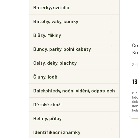
E
I
R
L
Baterky, svítidla
S
O
P
D
Batohy, vaky, sumky
R
U
O
K
Blůzy, Mikiny
D
T
U
Ů
Čo
Bundy, parky, polní kabáty
K
Ko
T
Ů
Celty, deky, plachty
Sk
Čluny, lodě
13
Dalekohledy, noční vidění, odposlech
Mlé
kdo
čok
Dětské zboží
kon
kol
Helmy, přilby
Identifikační známky