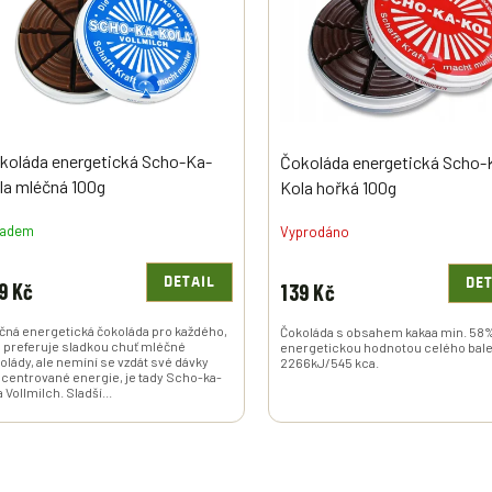
koláda energetická Scho-Ka-
Čokoláda energetická Scho-
la mléčná 100g
Kola hořká 100g
ladem
Vyprodáno
DETAIL
DET
9 Kč
139 Kč
čná energetická čokoláda pro každého,
Čokoláda s obsahem kakaa min. 58
 preferuje sladkou chuť mléčné
energetickou hodnotou celého bale
olády, ale nemíní se vzdát své dávky
2266kJ/545 kca.
centrované energie, je tady Scho-ka-
a Vollmilch. Sladší...
O
V