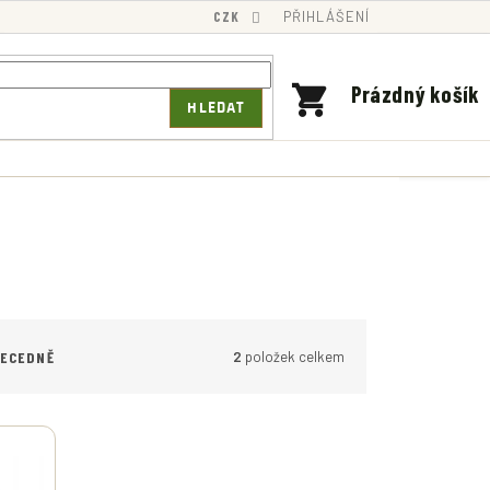
CZK
PŘIHLÁŠENÍ
NÁKUPNÍ
Prázdný košík
HLEDAT
KOŠÍK
2
položek celkem
BECEDNĚ