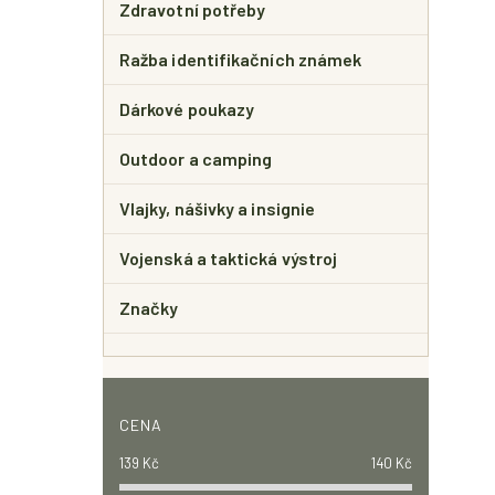
Zdravotní potřeby
Ražba identifikačních známek
Dárkové poukazy
Outdoor a camping
Vlajky, nášivky a insignie
Vojenská a taktická výstroj
Značky
CENA
139
Kč
140
Kč