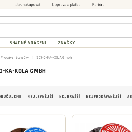
Jak nakupovat
Doprava a platba
Kariéra
SNADNÉ VRÁCENI
ZNAČKY
ů
Prodávané značky
SCHO-KA-KOLA Gmbh
O-KA-KOLA GMBH
ORUČUJEME
NEJLEVNĚJŠÍ
NEJDRAŽŠÍ
NEJPRODÁVANĚJŠÍ
A