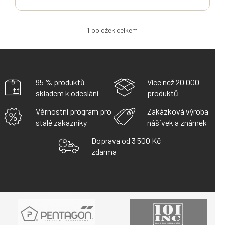
1
položek celkem
O
V
L
Á
D
A
95 % produktů
Více než 20 000
C
skladem k odeslání
produktů
Í
P
Věrnostní program pro
Zakázková výroba
R
stálé zákazníky
nášivek a známek
V
K
Doprava od 3 500 Kč
Y
zdarma
V
Ý
P
I
S
U