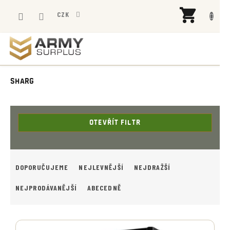
Přejít
NÁK
na
CZK
KOŠÍ
obsah
SHARG
OTEVŘÍT FILTR
Ř
A
DOPORUČUJEME
NEJLEVNĚJŠÍ
NEJDRAŽŠÍ
Z
E
NEJPRODÁVANĚJŠÍ
ABECEDNĚ
N
Í
V
P