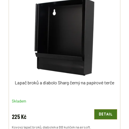
Ý
R
P
O
I
D
S
U
P
K
R
T
O
Ů
D
U
K
T
Ů
Lapač broků a diabolo Sharg černý na papírové terče
Skladem
DETAIL
225 Kč
Kovový lapač broků, diabolek a BB kuliček na airsoft.