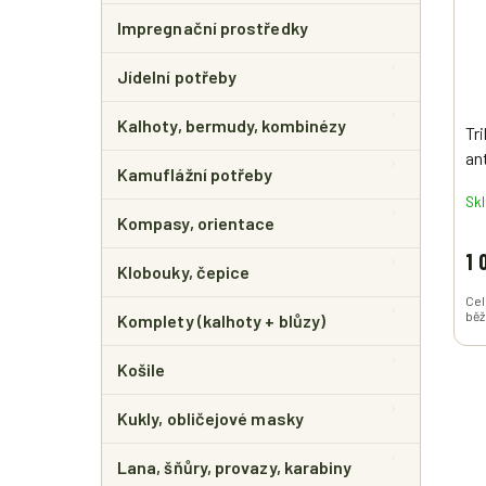
Impregnační prostředky
Jídelní potřeby
Kalhoty, bermudy, kombinézy
Tr
ant
Kamuflážní potřeby
Sk
Kompasy, orientace
1 
Klobouky, čepice
Cel
běž
Komplety (kalhoty + blůzy)
Košile
Kukly, obličejové masky
Lana, šňůry, provazy, karabiny