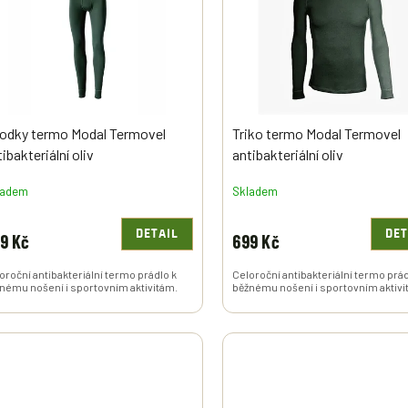
odky termo Modal Termovel
Triko termo Modal Termovel
ibakteriální oliv
antibakteriální oliv
ladem
Skladem
DETAIL
DET
9 Kč
699 Kč
oroční antibakteriální termo prádlo k
Celoroční antibakteriální termo prád
nému nošení i sportovním aktivitám.
běžnému nošení i sportovním aktivi