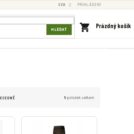
CZK
PŘIHLÁŠENÍ
NÁKUPNÍ
Prázdný košík
HLEDAT
KOŠÍK
5
položek celkem
BECEDNĚ