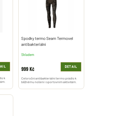
Spodky termo Seam Termovel
antibakteriální
Skladem
AIL
DETAIL
999 Kč
lo k
Celoroční antibakteriální termo prádlo k
tám.
běžnému nošení i sportovním aktivitám.