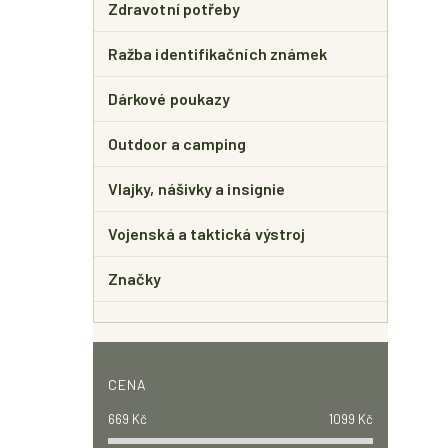
Zdravotní potřeby
Ražba identifikačních známek
Dárkové poukazy
Outdoor a camping
Vlajky, nášivky a insignie
Vojenská a taktická výstroj
Značky
CENA
669
Kč
1099
Kč