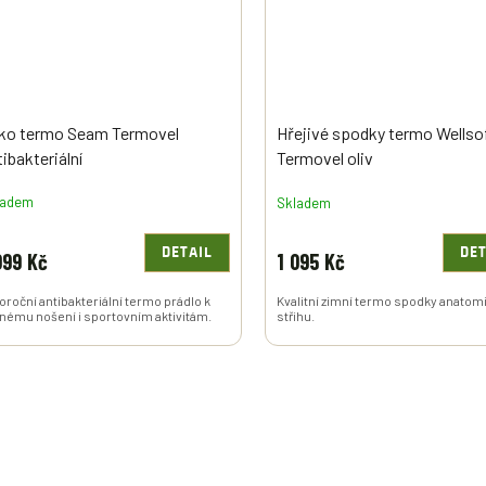
iko termo Seam Termovel
Hřejivé spodky termo Wellso
ibakteriální
Termovel oliv
ladem
Skladem
DETAIL
DET
099 Kč
1 095 Kč
oroční antibakteriální termo prádlo k
Kvalitní zimní termo spodky anato
nému nošení i sportovním aktivitám.
střihu.
O
V
L
Á
D