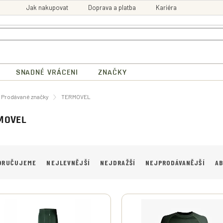
Jak nakupovat
Doprava a platba
Kariéra
SNADNÉ VRÁCENI
ZNAČKY
ů
Prodávané značky
TERMOVEL
MOVEL
ORUČUJEME
NEJLEVNĚJŠÍ
NEJDRAŽŠÍ
NEJPRODÁVANĚJŠÍ
A