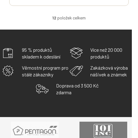
12
položek celkem
O
V
L
Á
D
A
95 % produktů
Více než 20 000
C
skladem k odeslání
produktů
Í
P
Věrnostní program pro
Zakázková výroba
R
stálé zákazníky
nášivek a známek
V
K
Doprava od 3 500 Kč
Y
zdarma
V
Ý
P
I
S
U