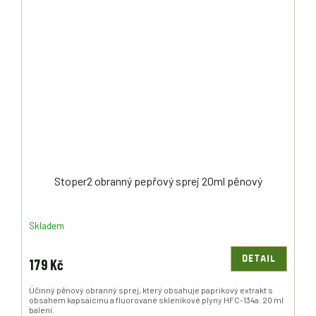
Stoper2 obranný pepřový sprej 20ml pěnový
Skladem
DETAIL
179 Kč
Účinný pěnový obranný sprej, který obsahuje paprikový extrakt s
obsahem kapsaicinu a fluorované skleníkové plyny HFC-134a. 20 ml
balení.