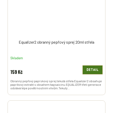
Equalizer2 obranný pepřový sprej 20ml střela
Skladem
DETAIL
159 Kč
Obranný pepřový paprskový sprej tekutá střela Equalizer2 obsahuje
paprikový extrakt s obsahem kapsaicinu.EQUALIZER třetí generace
odolává lépe povětrnostním vlivům.Tekutý...