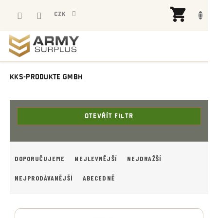
Přejít
NÁK
na
CZK
KOŠÍ
obsah
KKS-PRODUKTE GMBH
OTEVŘÍT FILTR
Ř
A
DOPORUČUJEME
NEJLEVNĚJŠÍ
NEJDRAŽŠÍ
Z
E
NEJPRODÁVANĚJŠÍ
ABECEDNĚ
N
Í
V
P