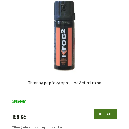
Ý
R
P
O
I
D
S
U
P
K
R
T
O
Ů
D
U
K
T
Ů
Obranný pepřový sprej Fog2 50ml mlha
Skladem
DETAIL
199 Kč
Mlhový obranný sprej Fog2 mlha.