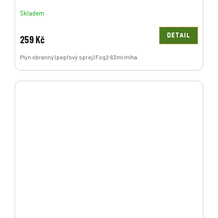
Skladem
DETAIL
259 Kč
Plyn obranný (pepřový sprej) Fog2 63ml mlha.