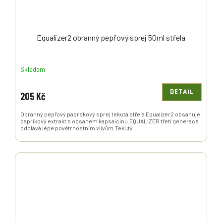
Equalizer2 obranný pepřový sprej 50ml střela
Skladem
DETAIL
205 Kč
Obranný pepřový paprskový sprej tekutá střela Equalizer2 obsahuje
paprikový extrakt s obsahem kapsaicinu.EQUALIZER třetí generace
odolává lépe povětrnostním vlivům.Tekutý...