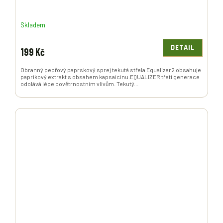
Skladem
DETAIL
199 Kč
Obranný pepřový paprskový sprej tekutá střela Equalizer2 obsahuje
paprikový extrakt s obsahem kapsaicinu.EQUALIZER třetí generace
odolává lépe povětrnostním vlivům. Tekutý...