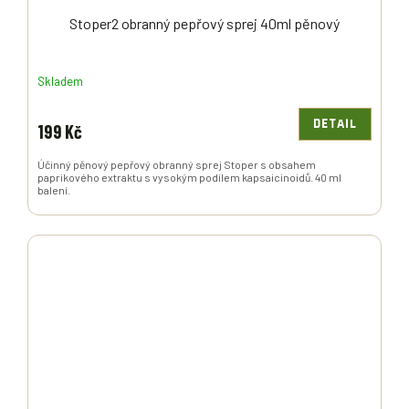
Stoper2 obranný pepřový sprej 40ml pěnový
Skladem
DETAIL
199 Kč
Účinný pěnový pepřový obranný sprej Stoper s obsahem
paprikového extraktu s vysokým podílem kapsaicinoidů. 40 ml
balení.