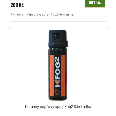
DETAIL
209 Kč
Plyn obranný (pepřový sprej) Fog2 40ml mlha.
Obranný pepřový sprej Fog2 63ml mlha