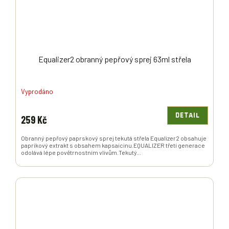
Equalizer2 obranný pepřový sprej 63ml střela
Vyprodáno
DETAIL
259 Kč
Obranný pepřový paprskový sprej tekutá střela Equalizer2 obsahuje
paprikový extrakt s obsahem kapsaicinu.EQUALIZER třetí generace
odolává lépe povětrnostním vlivům.Tekutý...