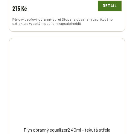
DETAIL
215 Kč
Pěnový pepřový obranný sprej Stoper s obsahem paprikového
extraktu s vysokým podílem kapsaicinoidů.
Plyn obranný equalizer2 40ml - tekutá střela