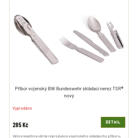
Ý
R
P
O
I
D
S
U
P
K
R
T
O
Ů
D
U
K
T
Ů
Příbor vojenský BW Bundeswehr skládací nerez TSR®
nový
Vyprodáno
DETAIL
285 Kč
Velice kvalitní a věrná reprodukce vojenského skládacího příboru,