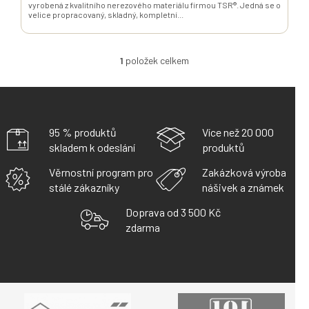
vyrobená z kvalitního nerezového materiálu firmou TSR®. Jedná se o
velice propracovaný, skladný, kompletní...
1
položek celkem
O
V
L
Á
D
A
95 % produktů
Více než 20 000
C
skladem k odeslání
produktů
Í
P
Věrnostní program pro
Zakázková výroba
R
stálé zákazníky
nášivek a známek
V
K
Doprava od 3 500 Kč
Y
zdarma
V
Ý
P
I
S
U