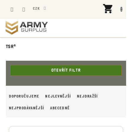
Přejít
NÁK
na
CZK
KOŠÍ
obsah
TSR®
OTEVŘÍT FILTR
Ř
A
DOPORUČUJEME
NEJLEVNĚJŠÍ
NEJDRAŽŠÍ
Z
E
NEJPRODÁVANĚJŠÍ
ABECEDNĚ
N
Í
V
P