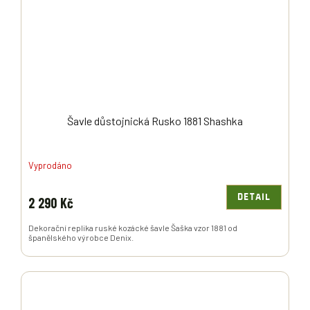
Šavle důstojnická Rusko 1881 Shashka
Vyprodáno
DETAIL
2 290 Kč
Dekorační replika ruské kozácké šavle Šaška vzor 1881 od
španělského výrobce Denix.