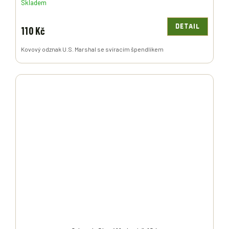
Skladem
DETAIL
110 Kč
Kovový odznak U.S. Marshal se svíracím špendlíkem