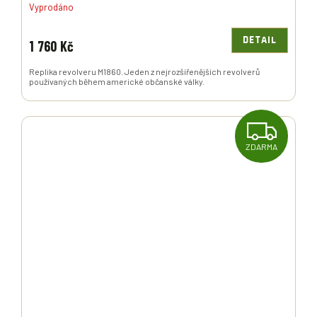
Vyprodáno
DETAIL
1 760 Kč
Replika revolveru M1860. Jeden z nejrozšířenějších revolverů
používaných během americké občanské války.
Z
ZDARMA
D
A
R
M
A