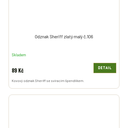
Odznak Sheriff zlatý malý č.106
Skladem
DETAIL
89 Kč
Kovový odznak Sheriff se svíracím špendlíkem.