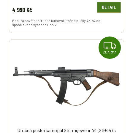
DETAIL
4 990 Kč
Replika sovětské/ruské kultovní útočné pušky AK-47 od
španělského výrobce Denix.
Z
ZDARMA
D
A
R
M
A
Útočná puška samopal Sturmgewehr 44 (StG44) s