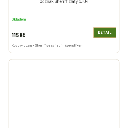
Odznak Sheriff zlatý č.104
Skladem
DETAIL
115 Kč
Kovový odznak Sheriff se svíracím špendlíkem.