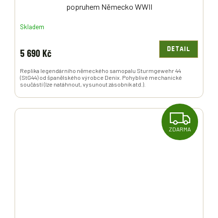
popruhem Německo WWII
Skladem
DETAIL
5 690 Kč
Replika legendárního německého samopalu Sturmgewehr 44
(StG44) od španělského výrobce Denix. Pohyblivé mechanické
součástí (lze natáhnout, vysunout zásobník atd.).
Z
ZDARMA
D
A
R
M