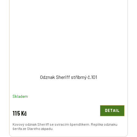
Odznak Sheriff stříbrný č.101
Skladem
DETAIL
115 Kč
Kovový odznak Sheriff se svíracím špendlíkem. Replika odznaku
šerifa ze Starého západu.