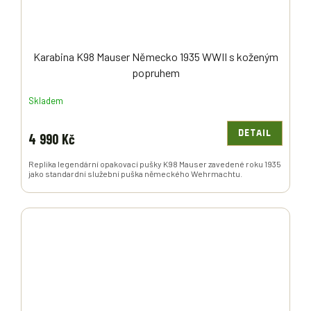
A
Karabina K98 Mauser Německo 1935 WWII s koženým
popruhem
Skladem
DETAIL
4 990 Kč
Replika legendární opakovací pušky K98 Mauser zavedené roku 1935
jako standardní služební puška německého Wehrmachtu.