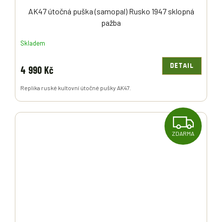
AK47 útočná puška (samopal) Rusko 1947 sklopná
pažba
Skladem
DETAIL
4 990 Kč
Replika ruské kultovní útočné pušky AK47.
Z
ZDARMA
D
A
R
M