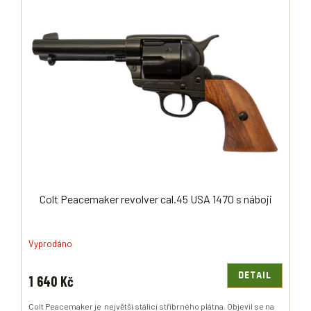
Ý
R
P
O
I
D
S
U
P
K
R
T
O
Ů
D
U
K
T
Ů
Colt Peacemaker revolver cal.45 USA 1470 s náboji
Vyprodáno
DETAIL
1 640 Kč
Colt Peacemaker je největší stálicí stříbrného plátna. Objevil se na