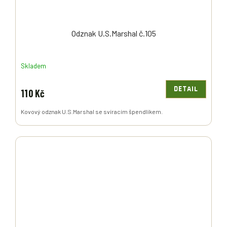
Odznak U.S.Marshal č.105
Skladem
DETAIL
110 Kč
Kovový odznak U.S.Marshal se svíracím špendlíkem.