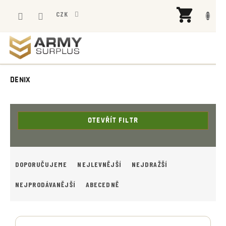
Přejít
NÁK
na
CZK
KOŠÍ
obsah
DENIX
OTEVŘÍT FILTR
Ř
A
DOPORUČUJEME
NEJLEVNĚJŠÍ
NEJDRAŽŠÍ
Z
E
NEJPRODÁVANĚJŠÍ
ABECEDNĚ
N
Í
V
P