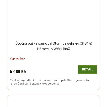
R
M
A
Útočná puška samopal Sturmgewehr 44 (StG44)
Německo WWII 1943
Vyprodáno
DETAIL
5 480 Kč
Replika legendárního německého samopalu Sturmgewehr 44
(StG44) od španělského výrobce Denix.