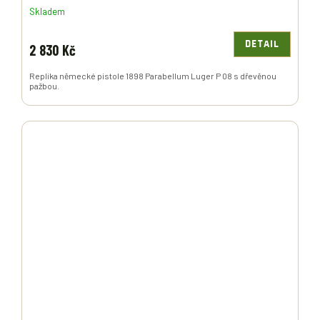
Skladem
DETAIL
2 830 Kč
Replika německé pistole 1898 Parabellum Luger P 08 s dřevěnou
pažbou.