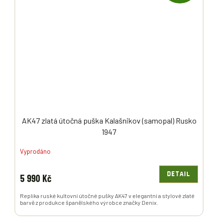
D
A
R
M
A
AK47 zlatá útočná puška Kalašnikov (samopal) Rusko
1947
Vyprodáno
DETAIL
5 990 Kč
Replika ruské kultovní útočné pušky AK47 v elegantní a stylové zlaté
barvě z produkce španělského výrobce značky Denix.