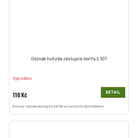
Odznak hvězda zástupce šerifa č.107
Vyprodáno
DETAIL
110 Kč
Kovový odznak zástupce šerifa se svíracím špendlíkem.