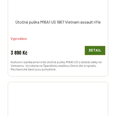
A
Útočná puška M16A1 US 1967 Vietnam assault rifle
Vyprodáno
DETAIL
3 890 Kč
Kultovní replika americké útočné pušky M16A1 US z období války ve
Vietnamu. Vyrobena ve Španělsku značkou Denix dle originálu.
Mechanické části jsou pohyblivé.