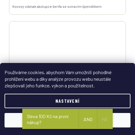
Kovový odznak zástupce šerifa se svíracím špendlíkem.
Používáme cookies, abychom Vám umožnili pohodlné
prohlížení webu a díky analýze provozu webu neustále
zlepšovali jeho funkce, výkon a použitelnost.
NASTAVENÍ
Odznak šerifa okresu Grand zlatý č.113/L
Sleva 100 Kč na první
ANO
NE
SOUHLASÍM
nákup?
Vyprodáno