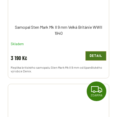
Samopal Sten Mark Mk II 9 mm Velká Británie WWII
1940
Skladem
DETAIL
3 190 Kč
Replika britského samopalu Sten Mark Mk II 9 mm od španělského
výrobce Denix.
Z
ZDARMA
D
A