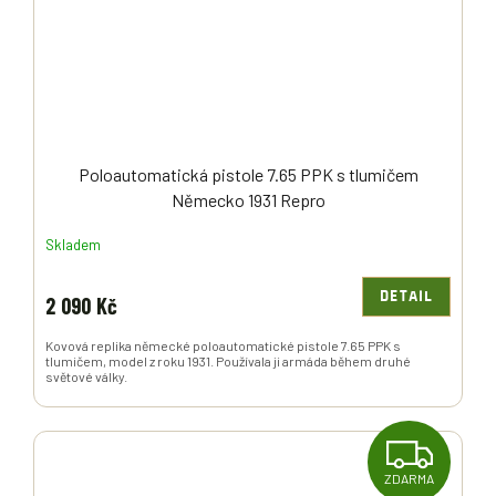
Poloautomatická pistole 7.65 PPK s tlumičem
Německo 1931 Repro
Skladem
DETAIL
2 090 Kč
Kovová replika německé poloautomatické pistole 7.65 PPK s
tlumičem, model z roku 1931. Používala ji armáda během druhé
světové války.
Z
ZDARMA