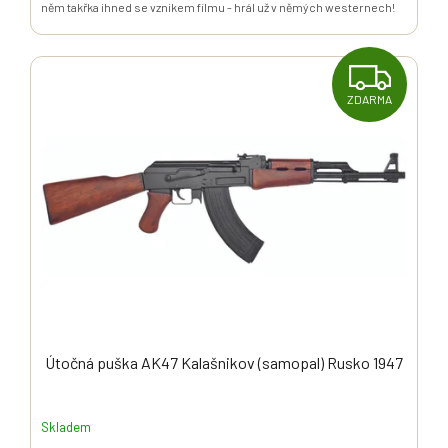
něm takřka ihned se vznikem filmu - hrál už v němých westernech!
Z
ZDARMA
D
A
R
M
A
Útočná puška AK47 Kalašnikov (samopal) Rusko 1947
Skladem