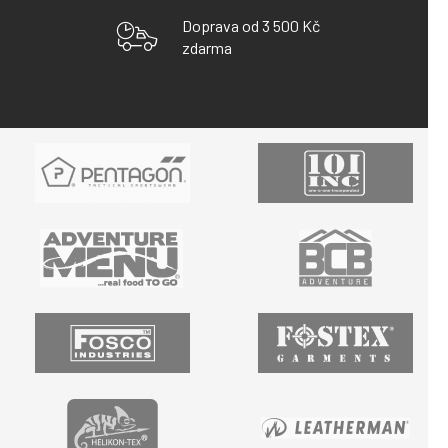
V
K
Doprava od 3 500 Kč
Y
zdarma
V
Ý
P
I
S
U