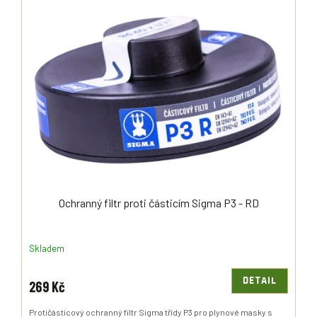
Ý
R
P
O
I
D
S
U
P
K
R
T
O
Ů
D
U
K
T
Ů
Ochranný filtr proti částicím Sigma P3 - RD
Skladem
DETAIL
269 Kč
Protičásticový ochranný filtr Sigma třídy P3 pro plynové masky s