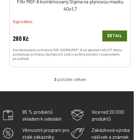
Filtr MOF-6 kombinovaný Sigma na plynovou masku
40x1,7
Vyprodáno
DETAIL
280 Kč
Kombinovaný ochranný filtr SIGMA MOF-6 se závitem 40x1/7, který
poskytuje ochranu dýchacích cest v průmyslovém i vojenském
prostředí.
3
položek celkem
O
V
L
Á
D
A
95 % produktů
Více než 20 000
C
skladem k odeslání
produktů
Í
P
Věrnostní program pro
Zakázková výroba
R
stálé zákazníky
nášivek a známek