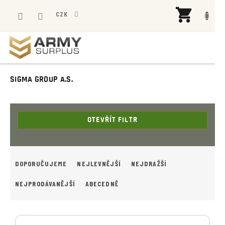
Přejít
NÁK
na
CZK
KOŠÍ
obsah
SIGMA GROUP A.S.
OTEVŘÍT FILTR
Ř
A
DOPORUČUJEME
NEJLEVNĚJŠÍ
NEJDRAŽŠÍ
Z
E
NEJPRODÁVANĚJŠÍ
ABECEDNĚ
N
Í
V
P