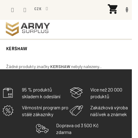
Přejít
NÁK
na
CZK
KOŠÍ
obsah
KERSHAW
Žádné produkty značky
KERSHAW
nebyly nalezeny...
95 % produktů
Více než 20 000
skladem k odeslání
produktů
Věrnostní program pro
Zakázková výroba
stálé zákazníky
nášivek a známek
Doprava od 3 500 Kč
zdarma