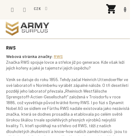
Přejít
NÁK
na
CZK
KOŠÍ
obsah
RWS
Webová stránka značky:
RWS
Značka RWS spojuje lovce a střelce již po generace.
Kde však leží
jejich kořeny a jaké je tajemství jejich úspěchu?
Vznik se datuje do roku 1855. Tehdy začal Heinrich Uttendoerffer ve
své laboratoři v Norimberku vyrábět zápalné nálože.
O tři desetiletí
později jeho laboratoř převzala „Rheinisch Westfälische
Sprengstoff-Actien-Gesellschaft“ založená v Troisdorfu v roce
1886, což vysvětluje původ krátké formy RWS.
I po fúzi s Dynamit
Nobel AG se sídlem ve Fürthu RWS nadále existovala jako nezávislá
značka, která se dodnes prosadila a etablovala po celém světě
širokou škálou trvale spolehlivých přesných výrobků nejvyšší
kvality.
Ti, kteří spoléhají na střelivo od RWS, těží z našich
dlouholetých zkušeností a know-how našich zaměstnanců: jsou to