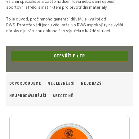
všichni specialisté a často nadšení lovci nebo sami úspěšní
sportovní střelci s instinktem pro prvotřídní materiály,
To je důvod, proč mnoho generací důvěřuje kvalitě od
RWS.
Protože vědí jednu věc: střelivo RWS uspokojí ty nejvyšší
nároky a je zárukou dokonalého výstřelu v každé situaci.
OTEVŘÍT FILTR
Ř
A
DOPORUČUJEME
NEJLEVNĚJŠÍ
NEJDRAŽŠÍ
Z
E
NEJPRODÁVANĚJŠÍ
ABECEDNĚ
N
Í
V
P
Ý
R
P
O
I
D