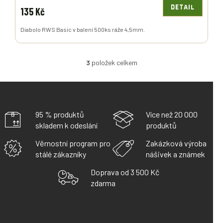
DETAIL
135 Kč
Diabolo RWS Basic v balení 500ks ráže 4,5mm.
3
položek celkem
O
V
L
Á
D
A
95 % produktů
Více než 20 000
C
skladem k odeslání
produktů
Í
P
Věrnostní program pro
Zakázková výroba
R
stálé zákazníky
nášivek a známek
V
K
Doprava od 3 500 Kč
Y
zdarma
V
Ý
P
I