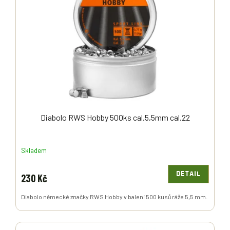
S
U
P
K
R
T
O
Ů
D
U
K
T
Ů
Diabolo RWS Hobby 500ks cal.5,5mm cal.22
Skladem
DETAIL
230 Kč
Diabolo německé značky RWS Hobby v balení 500 kusů ráže 5,5 mm.