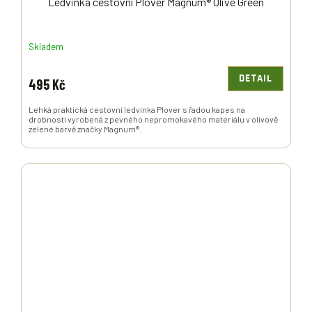
Ledvinka cestovní Plover Magnum® Olive Green
Skladem
DETAIL
495 Kč
Lehká praktická cestovní ledvinka Plover s řadou kapes na
drobnosti vyrobená z pevného nepromokavého materiálu v olivově
zelené barvě značky Magnum®.