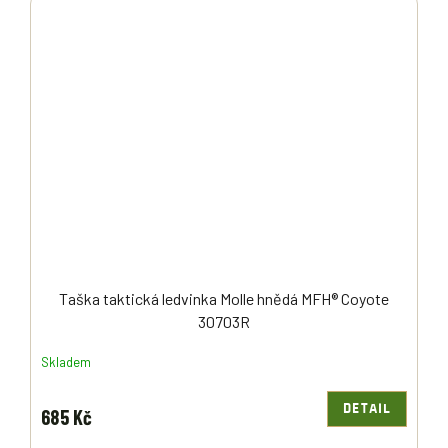
Taška taktická ledvinka Molle hnědá MFH® Coyote
30703R
Skladem
DETAIL
685 Kč