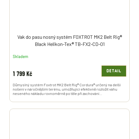
Vak do pasu nosný systém FOXTROT MK2 Belt Rig®
Black Helikon-Tex® TB-FX2-CD-01
Skladem
DETAIL
1 799 Kč
Důmyslný systém Foxtrot MK2 Belt Rig® Cordura® určený na delší
nošení v náročnějším terénu, umožňující efektivně rozložit váhu
neseného nákladu rovnoměrně po těle při zachování...