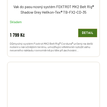
Vak do pasu nosný systém FOXTROT MK2 Belt Rig®
Shadow Grey Helikon-Tex® TB-FX2-CD-35
Skladem
DETAIL
1 799 Kč
Důmyslný systém Foxtrot MK2 Belt Rig® Cordura® určený na delší
nošení v náročnějším terénu, umožňující efektivně rozložit váhu
neseného nákladu rovnoměrně po těle při zachování...