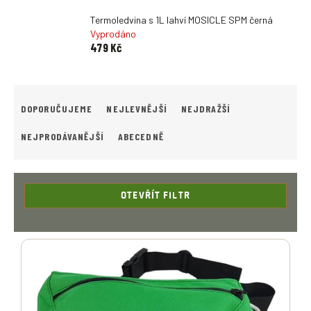
Termoledvina s 1L lahví MOSICLE SPM černá
Vyprodáno
479 Kč
Ř
A
DOPORUČUJEME
NEJLEVNĚJŠÍ
NEJDRAŽŠÍ
Z
E
NEJPRODÁVANĚJŠÍ
ABECEDNĚ
N
Í
P
R
OTEVŘÍT FILTR
O
D
V
U
Ý
K
P
T
I
Ů
S