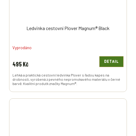
Ledvinka cestovní Plover Magnum® Black
Vyprodáno
DETAIL
495 Kč
Lehká a praktická cestovní ledvinka Plover s řadou kapes na
drobnosti, vyrobená z pevného nepromokavého materiálu v černé
barvě. Kvalitní produtk značky Magnum®.