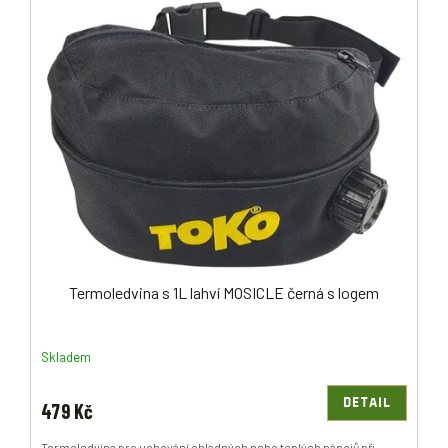
Termoledvina s 1L lahví MOSICLE černá s logem
Skladem
DETAIL
479 Kč
Termoledvina pro uchování chladných nebo teplých nápojů při