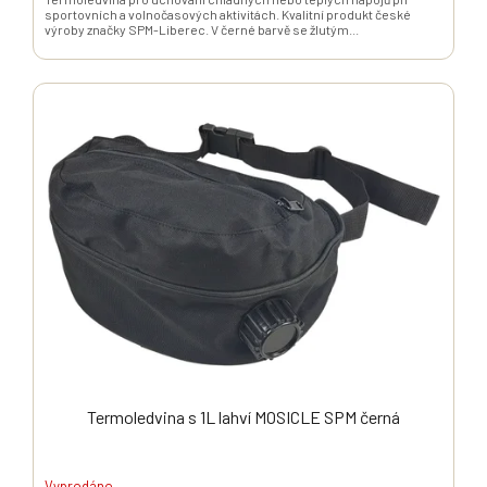
sportovních a volnočasových aktivitách. Kvalitní produkt české
výroby značky SPM-Liberec. V černé barvě se žlutým...
Termoledvina s 1L lahví MOSICLE SPM černá
Vyprodáno