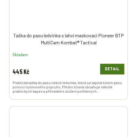
Taška do pasu ledvinka s lahví maskovací Pioneer BTP
MultiCam Kombat® Tactical
Skladem
DETAIL
445 Kč
Praktická taška do pasu neboli ledvinka, která se zapíná kolem pasu
pomocí nylonového popruhu. Přední strana obsahuje několik
praktických kapes a přihrádek k uložení potřebných...