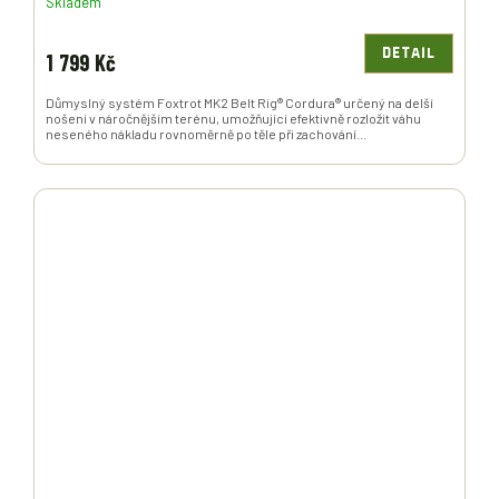
Skladem
DETAIL
1 799 Kč
Důmyslný systém Foxtrot MK2 Belt Rig® Cordura® určený na delší
nošení v náročnějším terénu, umožňující efektivně rozložit váhu
neseného nákladu rovnoměrně po těle při zachování...