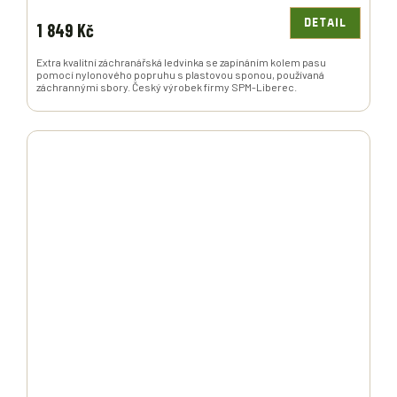
DETAIL
1 849 Kč
Extra kvalitní záchranářská ledvinka se zapínáním kolem pasu
pomocí nylonového popruhu s plastovou sponou, používaná
záchrannými sbory. Český výrobek firmy SPM-Liberec.