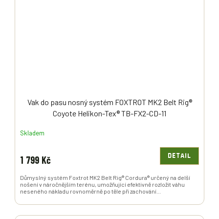
Vak do pasu nosný systém FOXTROT MK2 Belt Rig®
Coyote Helikon-Tex® TB-FX2-CD-11
Skladem
DETAIL
1 799 Kč
Důmyslný systém Foxtrot MK2 Belt Rig® Cordura® určený na delší
nošení v náročnějším terénu, umožňující efektivně rozložit váhu
neseného nákladu rovnoměrně po těle při zachování...