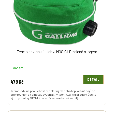
P
R
O
D
U
K
T
Ů
Termoledvina s 1L lahví MOSICLE zelená s logem
Skladem
DETAIL
479 Kč
Termoledvina pro uchování chladných nebo teplých nápojů při
sportovních a volnočasových aktivitách. Kvalitní produkt české
výroby značky SPM-Liberec. V zelené barvě se bílým...