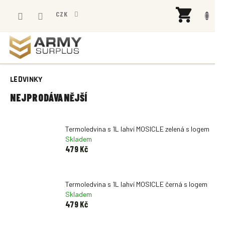
Přejít
NÁK
na
CZK
KOŠÍ
obsah
LEDVINKY
NEJPRODÁVANĚJŠÍ
Termoledvina s 1L lahví MOSICLE zelená s logem
Skladem
479 Kč
Termoledvina s 1L lahví MOSICLE černá s logem
Skladem
479 Kč