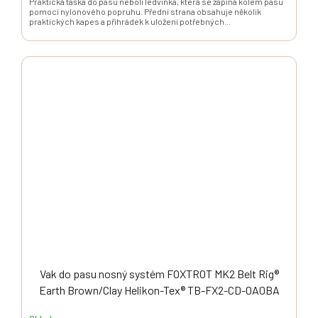
Praktická taška do pasu neboli ledvinka, která se zapíná kolem pasu
pomocí nylonového popruhu. Přední strana obsahuje několik
praktických kapes a přihrádek k uložení potřebných...
Vak do pasu nosný systém FOXTROT MK2 Belt Rig®
Earth Brown/Clay Helikon-Tex® TB-FX2-CD-0A0BA