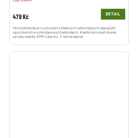
DETAIL
479 Kč
Termoledvina pro uchování chladných nebo teplých nápojů při
sportovních a volnočasových aktivitách. Kvalitní produkt české
výroby značky SPM-Liberec. V černé barvě.