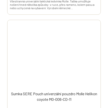
Všestranná univerzální taktická ledvinka Molle. Taška umožňuje
nošení hned několika způsoby: v ruce, přes rameno, kolem pasu a
nebo uchycená na vybavení. Výrobek německé...
Sumka SERE Pouch univerzální pouzdro Molle Helikon
coyote MO-O06-CD-11