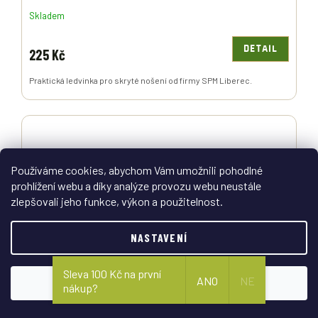
Skladem
DETAIL
225 Kč
Praktická ledvinka pro skryté nošení od firmy SPM Liberec.
Používáme cookies, abychom Vám umožnili pohodlné
prohlížení webu a díky analýze provozu webu neustále
zlepšovali jeho funkce, výkon a použitelnost.
NASTAVENÍ
Sleva 100 Kč na první
ANO
NE
SOUHLASÍM
nákup?