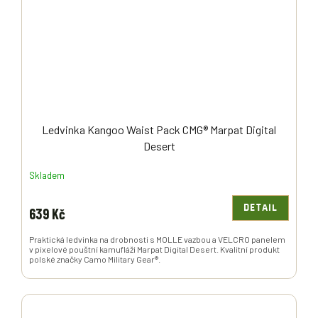
Ledvinka Kangoo Waist Pack CMG® Marpat Digital
Desert
Skladem
DETAIL
639 Kč
Praktická ledvinka na drobnosti s MOLLE vazbou a VELCRO panelem
v pixelové pouštní kamufláži Marpat Digital Desert. Kvalitní produkt
polské značky Camo Military Gear®.