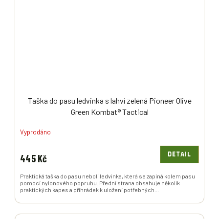
Taška do pasu ledvinka s lahví zelená Pioneer Olive
Green Kombat® Tactical
Vyprodáno
DETAIL
445 Kč
Praktická taška do pasu neboli ledvinka, která se zapíná kolem pasu
pomocí nylonového popruhu. Přední strana obsahuje několik
praktických kapes a přihrádek k uložení potřebných...