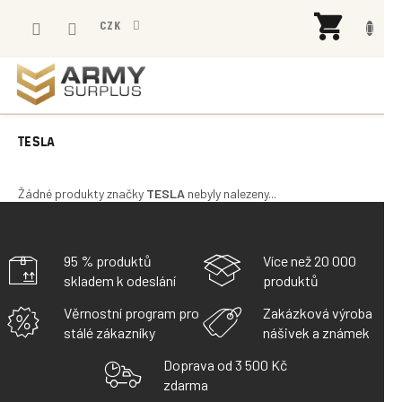
Přejít
NÁK
na
CZK
KOŠÍ
obsah
TESLA
Žádné produkty značky
TESLA
nebyly nalezeny...
95 % produktů
Více než 20 000
skladem k odeslání
produktů
Věrnostní program pro
Zakázková výroba
stálé zákazníky
nášivek a známek
Doprava od 3 500 Kč
zdarma