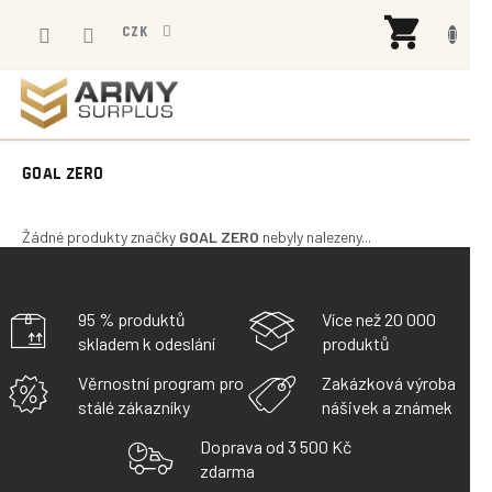
Přejít
NÁK
na
CZK
KOŠÍ
obsah
GOAL ZERO
Žádné produkty značky
GOAL ZERO
nebyly nalezeny...
95 % produktů
Více než 20 000
skladem k odeslání
produktů
Věrnostní program pro
Zakázková výroba
stálé zákazníky
nášivek a známek
Doprava od 3 500 Kč
zdarma