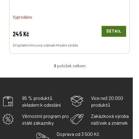
Vyprodáno
DETAIL
245 Kč
Originální límcový odznak Hradní stráže.
3
položek celkem
O
V
L
Á
D
A
95 % produktů
Více než 20 000
C
skladem k odeslání
produktů
Í
P
Věrnostní program pro
Zakázková výroba
R
stálé zákazníky
nášivek a známek
V
K
Doprava od 3 500 Kč
Y