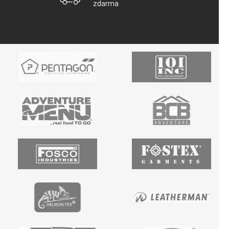
zdarma
V
Ý
P
I
S
U