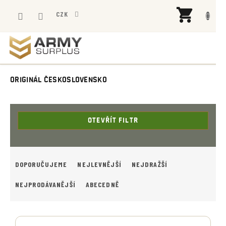
Přejít
NÁK
na
CZK
KOŠÍ
obsah
ORIGINÁL ČESKOSLOVENSKO
OTEVŘÍT FILTR
Ř
A
DOPORUČUJEME
NEJLEVNĚJŠÍ
NEJDRAŽŠÍ
Z
E
NEJPRODÁVANĚJŠÍ
ABECEDNĚ
N
Í
V
P