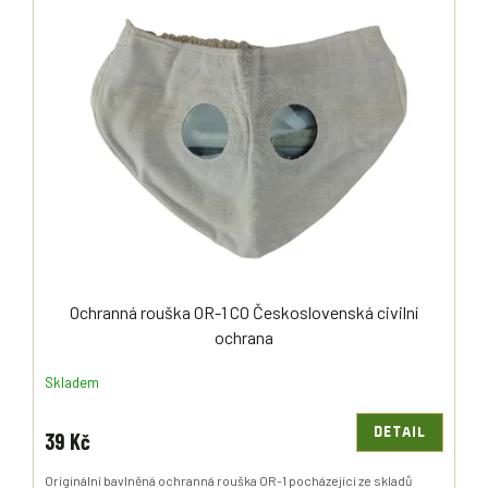
Ý
R
P
O
I
D
S
U
P
K
R
T
O
Ů
D
U
K
T
Ů
Ochranná rouška OR-1 CO Československá civilní
ochrana
Skladem
DETAIL
39 Kč
Originální bavlněná ochranná rouška OR-1 pocházející ze skladů