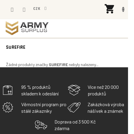
Přejít
NÁK
na
CZK
KOŠÍ
obsah
SUREFIRE
Žádné produkty značky
SUREFIRE
nebyly nalezeny...
95 % produktů
Více než 20 000
skladem k odeslání
produktů
Věrnostní program pro
Zakázková výroba
stálé zákazníky
nášivek a známek
Doprava od 3 500 Kč
zdarma