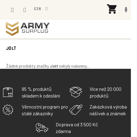
Přejít
NÁK
na
CZK
KOŠÍ
obsah
JOLT
Žádné produkty značky
Jolt
nebyly nalezeny...
95 % produktů
Více než 20 000
skladem k odeslání
produktů
Věrnostní program pro
Zakázková výroba
stálé zákazníky
nášivek a známek
Doprava od 3 500 Kč
zdarma