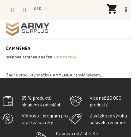
Přejít
NÁK
na
CZK
KOŠÍ
obsah
CAMMENGA
Webová stránka značky:
CAMMENGA
Žádné produkty značky
CAMMENGA
nebyly nalezeny...
95 % produktů
Více než 20 000
skladem k odeslání
produktů
Věrnostní program pro
Zakázková výroba
stálé zákazníky
nášivek a známek
Doprava od 3 500 Kč