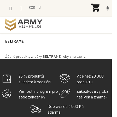
Přejít
NÁK
na
CZK
KOŠÍ
obsah
BELTRAME
Žádné produkty značky
BELTRAME
nebyly nalezeny...
95 % produktů
Více než 20 000
skladem k odeslání
produktů
Věrnostní program pro
Zakázková výroba
stálé zákazníky
nášivek a známek
Doprava od 3 500 Kč
zdarma